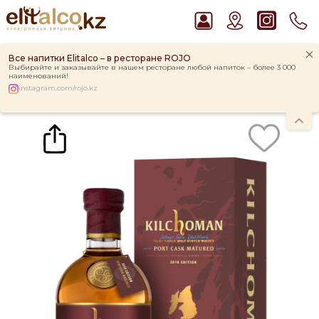
Все напитки Elitalco – в ресторане ROJO
Выбирайте и заказывайте в нашем ресторане любой напиток – более 3 000
наименований!
instagram.com/rojo.kz
Главная
Каталог
Виски Kilchoman Port Cask Matured 50% in Box (0,7L)
Рекомендуем
Ром Captain Morgan White 37,5%
Пиво Guinness Draught 4,2% Can
Виски Talisker 10 YO Malt 45,8% in Box
Джин Gordon`s London Dry Gin 37,5%
Водка Smirnoff Red Vodka 37,5%