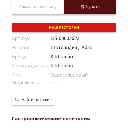
Заказ по телефону
Купить
НАШ РЕСТОРАН
Артикул:
ЦБ-00002622
Регион:
Шотландия
,
Айла
Бренд:
Kilchoman
Производитель:
Kilchoman
Тип:
Односолодовый
Подробнее
Крепость:
50%
Фильтрация:
Без Холодной Фильтрации
Найти похожие
Выдержка:
5 Лет
Выдержка в
Из-Под Портвейна
бочках:
Гастрономические сочетания
Температура
20-22 °С
сервировки: