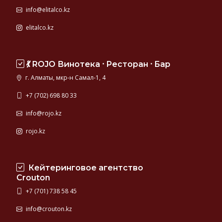
info@elitalco.kz
elitalco.kz
💃 ROJO Винотека ⸱ Ресторан ⸱ Бар
г. Алматы, мкр-н Самал-1, 4
+7 (702) 698 80 33
info@rojo.kz
rojo.kz
Кейтеринговое агентство
Crouton
+7 (701) 738 58 45
info@crouton.kz