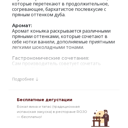
которые перетекают в продолжительное,
согревающее, бархатистое послевкусие с
пряным оттенком дуба.
Аромат:
Аромат коньяка раскрывается различными
пряными оттенками, которые сочетают в
себе нотки ванили, дополняемые приятными
легкими шоколадными тонами.
Гастрономические сочетания:
Сам производитель советует сочетать
коньяк «Казахстан» с кофе, лимоном или
шоколадом.
Подробнее
Интересные факты:
Настоящим ценителям спиртных напитков
хорошо известно, что напитки родом из
Бесплатные дегустации
Казахстана обладают незаурядным вкусом,
тонким букетным ароматом, великолепным
Бокал вина и тапас (традиционная
и располагающим видом. Данная продукция
испанская закуска) в ресторане ROJO
пользуется большой популярностью и имеет
— бесплатно!
немало положительных отзывов.