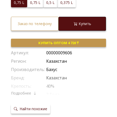
0,75 L
0,75 L
0,5 L
0,375 L
Заказ по телефону
Купить
КУПИТЬ ОПТОМ 4 720 ₸
Артикул:
00000009606
Регион:
Казахстан
Производитель:
Бахус
Бренд:
Казахстан
Крепость:
40%
Подробнее
Выдержка:
3 Года
Температура
18-20°С
сервировки:
Найти похожие
Сайт
производителя: