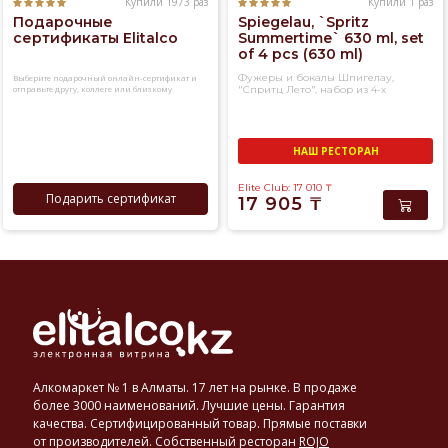
Купили 1973 раз
Купили 1 раз
Подарочные
Spiegelau, `Spritz
сертификаты Elitalco
Summertime` 630 ml, set
of 4 pcs (630 ml)
Фужеры и бокалы Шпигелау,
Выберите подарочный онлайн-сертификат и
отправьте другу, коллеге или близкому
"Спритц Лето", набор из 4-х
человеку
фужеров
НАШ РЕСТОРАН
Elite Club: 17 010
₸
Подарить сертификат
17 905
₸
Алкомаркет № 1 в Алматы. 17 лет на рынке. В продаже
более 3000 наименований. Лучшие цены. Гарантия
качества. Сертифицированный товар. Прямые поставки
от производителей. Собственный ресторан
ROJO