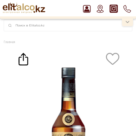
наименований!
instagram.com/rojo.kz
Главная
Каталог
Крепкие напитки
Коньяк
Коньяк Казахстан 3 YO 40% (0,75L)
Рекомендуем
Виски Talisker 10 YO Malt 45,8% in Box
Пиво Guinness Draught 4,2% Can
Водка Smirnoff Red Vodka 37,5%
Джин Gordon`s London Dry Gin 37,5%
Ром Captain Morgan White 37,5%