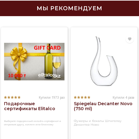
МЫ РЕКОМЕНДУЕМ
Купили 1973 раз
Купили 4 раза
Подарочные
Spiegelau Decanter Novo
сертификаты Elitalco
(750 ml)
Фужеры и бокалы Шпигелау
Выберите подарочный онлайн-сертификат и
отправьте другу, коллеге или близкому
Декантер Ново
человеку