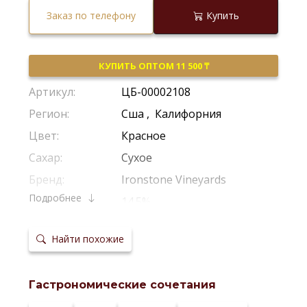
Заказ по телефону
Купить
КУПИТЬ ОПТОМ 11 500 ₸
Артикул:
ЦБ-00002108
Регион:
Сша
,
Калифорния
Цвет:
Красное
Сахар:
Сухое
Бренд:
Ironstone Vineyards
Подробнее
Крепость:
14.5%
Производитель:
Ironstone Vineyards
Найти похожие
Виноград:
Шираз
,
Пино Нуар
Потенциал
4-5 Лет
хранения:
Гастрономические сочетания
Температура
16–18 °С
сервировки: