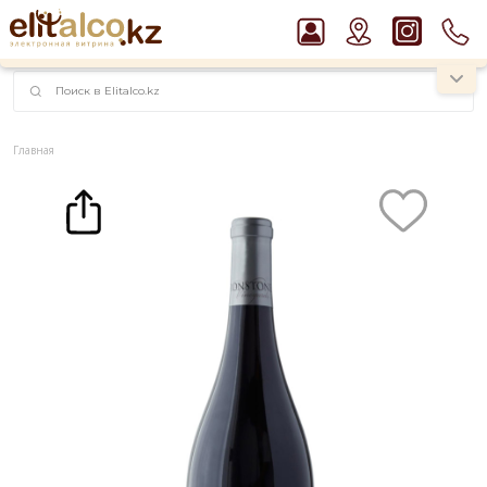
наименований!
instagram.com/rojo.kz
Главная
Каталог
Вино Ironstone Vineyards Pinot Noir 14,5% (0,75L)
Рекомендуем
Водка Smirnoff Red Vodka 37,5%
Пиво Guinness Draught 4,2% Can
Джин Gordon`s London Dry Gin 37,5%
Виски Talisker 10 YO Malt 45,8% in Box
Ром Captain Morgan White 37,5%