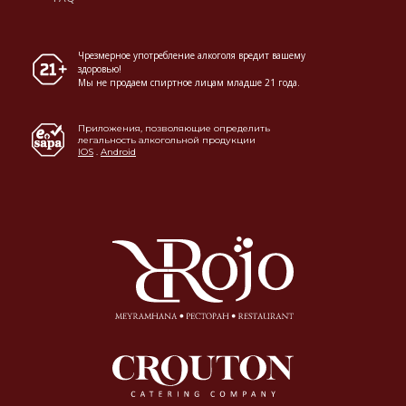
Чрезмерное употребление алкоголя вредит вашему
здоровью!
Мы не продаем спиртное лицам младше 21 года.
Приложения, позволяющие определить
легальность алкогольной продукции
IOS
.
Android