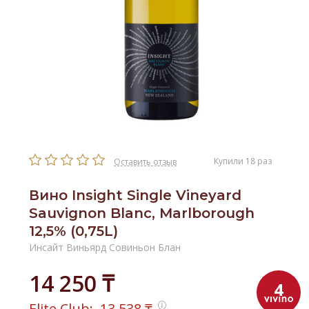
Купили 18 раз
Оставить отзыв
Вино Insight Single Vineyard
Sauvignon Blanc, Marlborough
12,5% (0,75L)
Инсайт Виньярд Совиньон Блан
14 250 ₸
4
Elite Club:
13 538
₸