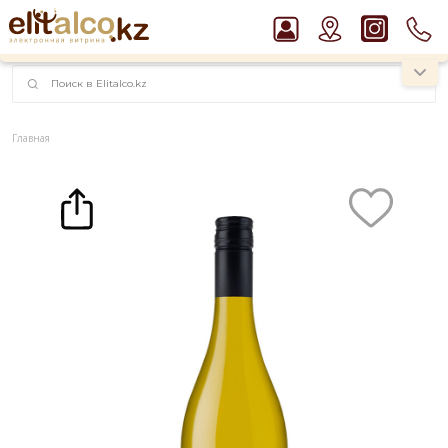
наименований!
instagram.com/rojo.kz
Главная
Каталог
Вино Insight Single Vineyard Sauvignon Blanc, Marlborough 12,5% (0,75L)
Рекомендуем
Виски Talisker 10 YO Malt 45,8% in Box
Пиво Guinness Draught 4,2% Can
Джин Gordon`s London Dry Gin 37,5%
Водка Smirnoff Red Vodka 37,5%
Ром Captain Morgan White 37,5%