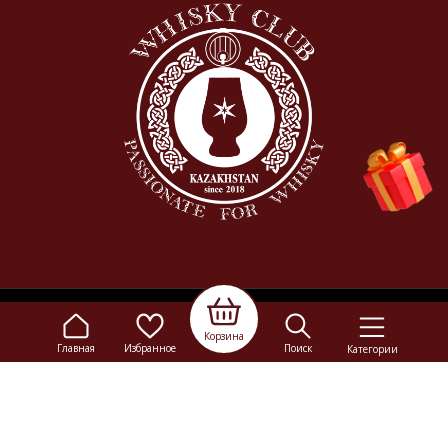
© 2009-2026
Elitalco.kz
Корзина
Главная
Избранное
Поиск
Категории
Сайт носит информационный характер и не является
рекламой.
Сделка купли-продажи на основании публичной
оферты
осуществляется на территории розничного магазина.