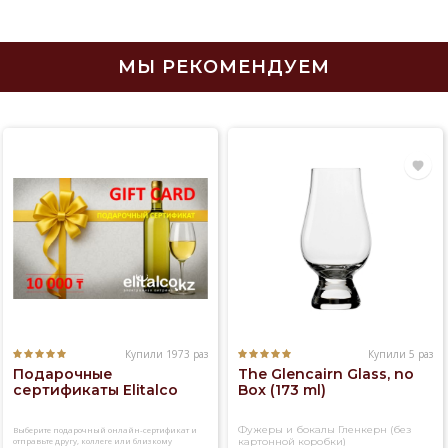
Поэтому `si
МЫ РЕКОМЕНДУЕМ
Купили 1973 раз
Купили 5 раз
Подарочные
The Glencairn Glass, no
сертификаты Elitalco
Box (173 ml)
Фужеры и бокалы Гленкерн (без
Выберите подарочный онлайн-сертификат и
отправьте другу, коллеге или близкому
картонной коробки)