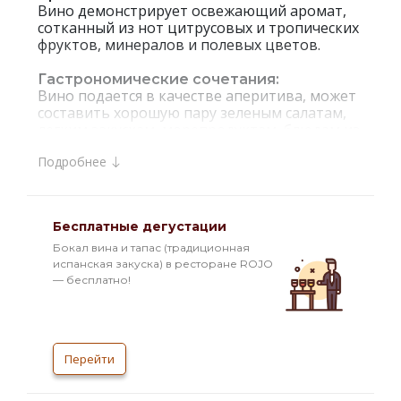
Вино демонстрирует освежающий аромат,
сотканный из нот цитрусовых и тропических
фруктов, минералов и полевых цветов.
Гастрономические сочетания:
Вино подается в качестве аперитива, может
составить хорошую пару зеленым салатам,
легким закускам, морепродуктам, блюдам из
морской рыбы, пасте.
Подробнее
Интересные факты:
`Single Vineyard` — термин, используемый в
виноделии, который означает, что вино в
Бесплатные дегустации
бутылке сделано из урожая с одного участка
виноградника. Он был выбран для
Бокал вина и тапас (традиционная
конкретного сорта благодаря
испанская закуска) в ресторане ROJO
исключительному сочетанию почвы,
— бесплатно!
топографических особенностей, количества
воды, солнечного света и температурных
показателей, которые все вместе
максимально полно дают раскрыться
Перейти
сортовым характеристикам винограда и
позволяют создавать вина премиум-класса.