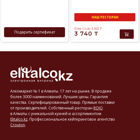
человеку
НАШ РЕСТОРАН
Elite Club: 3 553
₸
Подарить сертификат
3 740
₸
Алкомаркет № 1 в Алматы. 17 лет на рынке. В продаже
более 3000 наименований. Лучшие цены. Гарантия
качества. Сертифицированный товар. Прямые поставки
от производителей. Собственный ресторан
ROJO
в Алматы с уникальной кухней и ассортиментом
Elitalco.kz
.
Профессиональное кейтеринговое агентство
Crouton
.