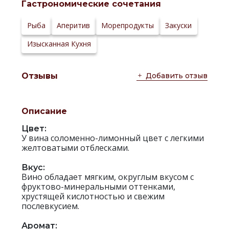
Гастрономические сочетания
Температура
8–10 °С
сервировки:
Сайт
Рыба
Аперитив
Морепродукты
Закуски
производителя:
Изысканная Кухня
Добавить отзыв
Отзывы
Описание
Цвет:
У вина соломенно-лимонный цвет с легкими
желтоватыми отблесками.
Вкус:
Вино обладает мягким, округлым вкусом с
фруктово-минеральными оттенками,
хрустящей кислотностью и свежим
послевкусием.
Аромат: