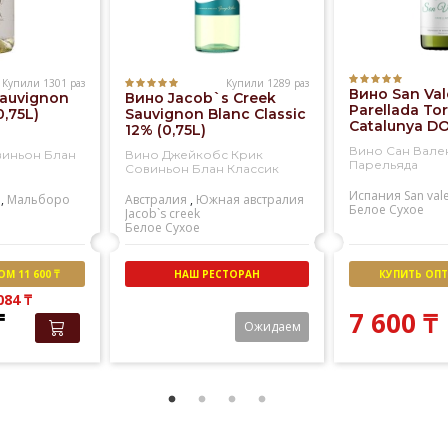
Купили 1301 раз
Купили 1289 раз
Вино San Val
Sauvignon
Вино Jacob`s Creek
Parellada Tor
0,75L)
Sauvignon Blanc Classic
Catalunya DO
12% (0,75L)
Вино Сан Вале
виньон Блан
Вино Джейкобс Крик
Парельяда
Совиньон Блан Классик
Испания
San val
,
Мальборо
Австралия
,
Южная австралия
Белое
Сухое
Jacob`s creek
Белое
Сухое
М 11 600 ₸
НАШ РЕСТОРАН
КУПИТЬ ОПТО
 084
₸
₸
7 600
₸
Ожидаем