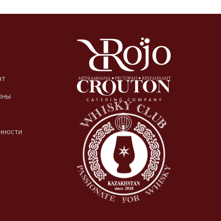
ат
оны
нности