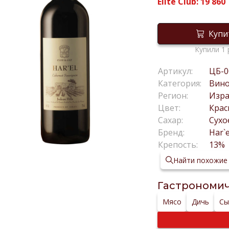
Elite Club:
19 860
Купи
Купили 1 
Артикул:
ЦБ-0
Категория:
Вин
Регион:
Изр
Цвет:
Крас
Сахар:
Сухо
Бренд:
Har`e
Крепость:
13%
Найти похожие
Гастрономич
Мясо
Дичь
Сы