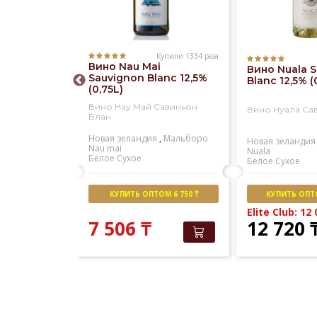
Купили 1334 раза
Купили 573 раза
Вино Nau Mai
ristina
Вино Nuala 
Sauvignon Blanc 12,5%
ieto
Blanc 12,5% (
(0,75L)
sico DOC
)
Вино Нау Май Савиньон
истина
Вино Нуала Са
Блан
енто
Новая зеландия
,
Мальборо
Santa cristina
Новая зеландия
Nau mai
кое
Nuala
Белое
Сухое
Белое
Сухое
М 8 000 ₸
КУПИТЬ ОПТОМ 6 750 ₸
КУПИТЬ ОПТО
151
₸
Elite Club: 12
7 506
₸
12 720