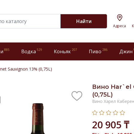
Найти
Адреса
К
885
529
207
286
ки
Водка
Коньяк
Пиво
Джин
rnet Sauvignon 13% (0,75L)
Вино Har`el
(0,75L)
Вино Харел Кабере
20 905 ₸