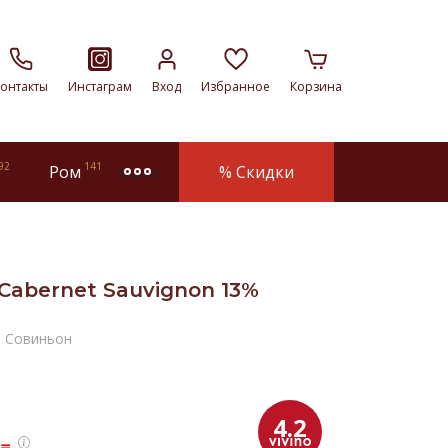
онтакты
Инстаграм
Вход
Избранное
Корзина
92
141
Ром
% Скидки
more
 Cabernet Sauvignon 13%
н Совиньон
4.2