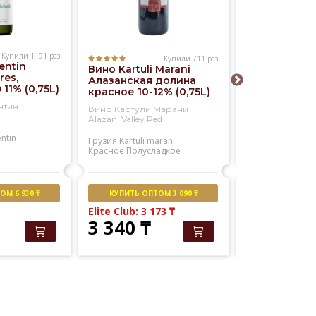
Купили 1191 раз
Купили 711 раз
entin
Вино Kartuli Marani
Вино Kia Ora
res,
Алазанская долина
Blanc 12% (0,
 11% (0,75L)
красное 10-12% (0,75L)
нтин
Вино Картули Марани
Вино КИА ОРА 
Alazani Valley Red
Блан
entin
Грузия
Kartuli marani
Новая зеландия
Красное
Полусладкое
Kia ora
Белое
Сухое
М 6 930 ₸
КУПИТЬ ОПТОМ 3 090 ₸
НАШ РЕ
Elite Club: 3 173
₸
3 340
₸