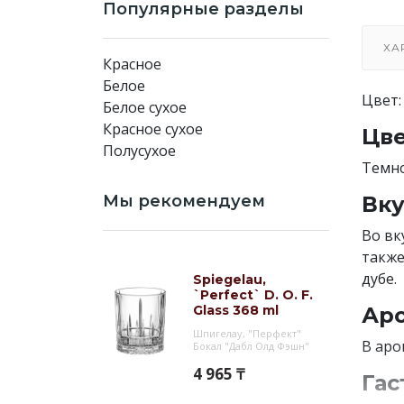
Популярные разделы
ХА
Красное
Белое
Цвет:
Белое сухое
Красное сухое
Цве
Полусухое
Темн
Мы рекомендуем
Вку
Во вк
также
дубе.
Spiegelau,
`Perfect` D. O. F.
Glass 368 ml
Аро
Шпигелау, "Перфект"
В аро
Бокал "Дабл Олд Фэшн"
4 965 ₸
Гас