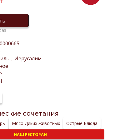
₸
ть
раз
0000665
о
аиль
,
Иерусалим
ное
е
l
еские сочетания
ры
Мясо Диких Животных
Острые Блюда
НАШ РЕСТОРАН