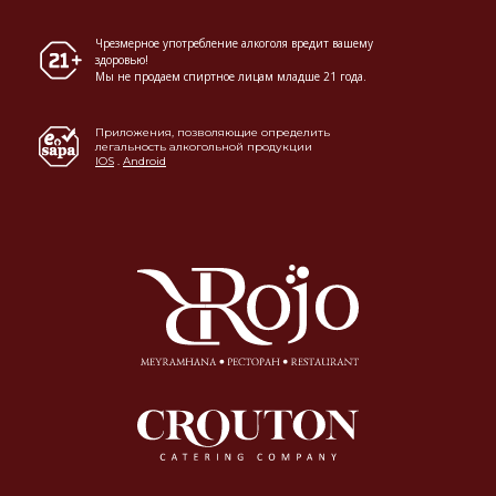
Чрезмерное употребление алкоголя вредит вашему
здоровью!
Мы не продаем спиртное лицам младше 21 года.
Приложения, позволяющие определить
легальность алкогольной продукции
IOS
.
Android