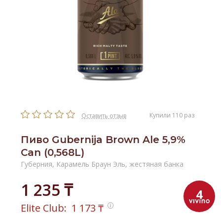
Купили 110 раз
Оставить отзыв
Пиво Gubernija Brown Ale 5,9%
Can (0,568L)
Губерния, Карамель Браун Эль, жестяная банка
1 235 ₸
4
Elite Club:
1 173
₸