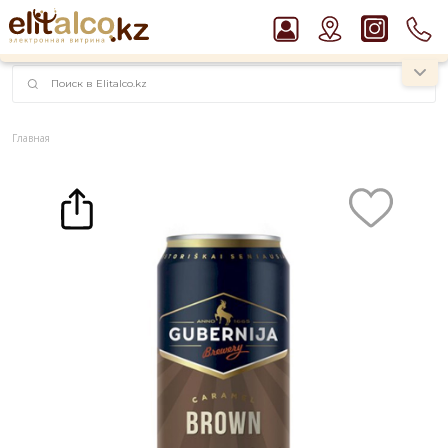
наименований!
instagram.com/rojo.kz
Главная
Каталог
Слабоалкогольные напитки
Пиво
Пиво Gubernija Brown Ale 5,9% Can (0,568L)
Рекомендуем
Ром Captain Morgan White 37,5%
Виски Talisker 10 YO Malt 45,8% in Box
Водка Smirnoff Red Vodka 37,5%
Джин Gordon`s London Dry Gin 37,5%
Пиво Guinness Draught 4,2% Can