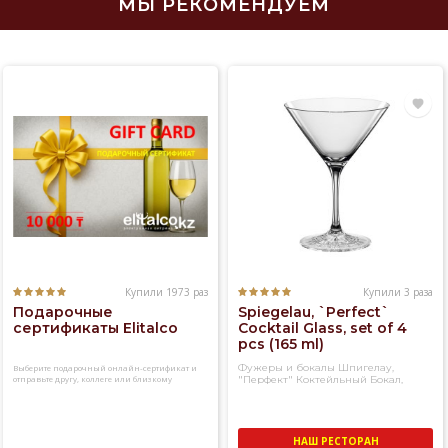
МЫ РЕКОМЕНДУЕМ
Купили 1973 раз
Купили 3 раза
Подарочные
Spiegelau, `Perfect`
сертификаты Elitalco
Cocktail Glass, set of 4
pcs (165 ml)
Фужеры и бокалы Шпигелау,
Выберите подарочный онлайн-сертификат и
отправьте другу, коллеге или близкому
"Перфект" Коктейльный Бокал,
человеку
набор из 4-х фужеров
НАШ РЕСТОРАН