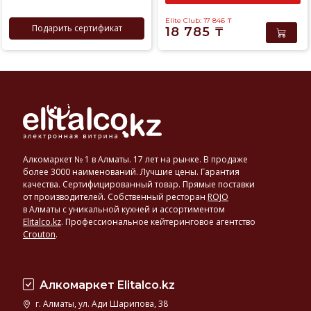
Elite Club: 17 846
₸
Подарить сертификат
18 785
₸
Алкомаркет № 1 в Алматы. 17 лет на рынке. В продаже
более 3000 наименований. Лучшие цены. Гарантия
качества. Сертифицированный товар. Прямые поставки
от производителей. Собственный ресторан
ROJO
в Алматы с уникальной кухней и ассортиментом
Elitalco.kz
.
Профессиональное кейтеринговое агентство
Crouton
.
Алкомаркет Elitalco.kz
г. Алматы, ул. Ади Шарипова, 38