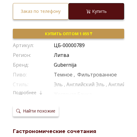
Заказ по телефону
Купить
КУПИТЬ ОПТОМ 1 055 ₸
Артикул:
ЦБ-00000789
Регион:
Литва
Бренд:
Gubernija
Пиво:
Темное
,
Фильтрованное
Стиль:
Эль
,
Английский Эль
,
Английский
Подробнее
Тара:
Жестяная Банка
Крепость:
5,9%
Найти похожие
Производитель:
Gubernija
Температура
4–6 °С
сервировки:
Гастрономические сочетания
Тип
Верховое Брожение