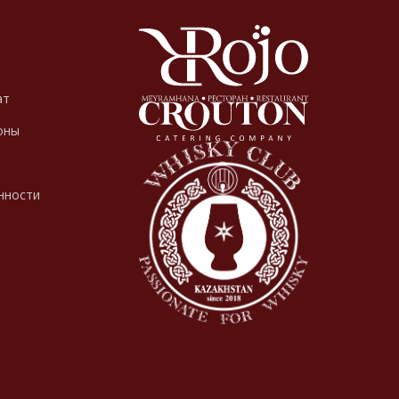
ат
оны
нности