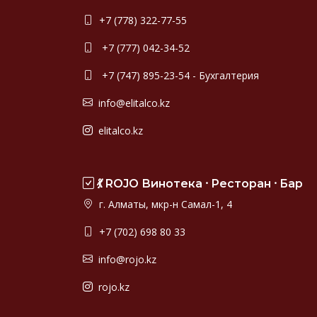
+7 (778) 322-77-55
+7 (777) 042-34-52
+7 (747) 895-23-54 - Бухгалтерия
info@elitalco.kz
elitalco.kz
💃 ROJO Винотека ⸱ Ресторан ⸱ Бар
г. Алматы, мкр-н Самал-1, 4
+7 (702) 698 80 33
info@rojo.kz
rojo.kz