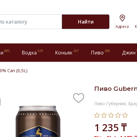
Найти
Адреса
К
885
529
207
286
ки
Водка
Коньяк
Пиво
Джин
0% Can (0,5L)
Пиво Guberni
Пиво Губерния, Бра
1 235 ₸