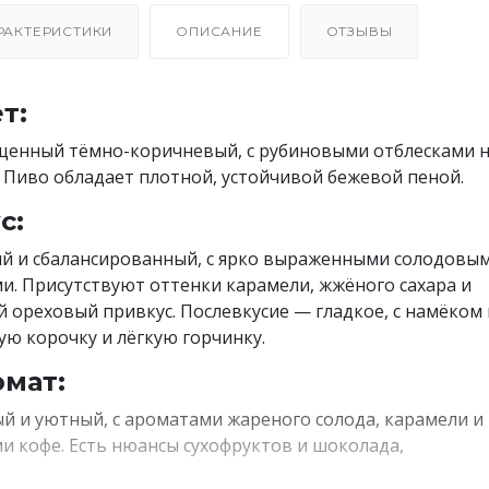
РАКТЕРИСТИКИ
ОПИСАНИЕ
ОТЗЫВЫ
т:
енный тёмно-коричневый, с рубиновыми отблесками 
. Пиво обладает плотной, устойчивой бежевой пеной.
с:
й и сбалансированный, с ярко выраженными солодовы
и. Присутствуют оттенки карамели, жжёного сахара и
й ореховый привкус. Послевкусие — гладкое, с намёком 
ую корочку и лёгкую горчинку.
мат:
й и уютный, с ароматами жареного солода, карамели и
и кофе. Есть нюансы сухофруктов и шоколада,
ющие аромату глубину.