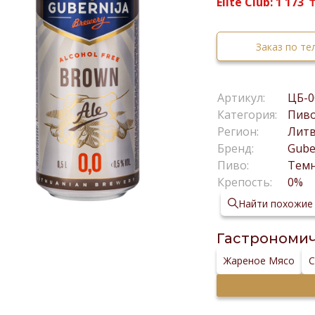
Elite Club:
1 173
Заказ по т
Артикул:
ЦБ-0
Категория:
Пив
Регион:
Лит
Бренд:
Gube
Пиво:
Тем
Крепость:
0%
Найти похожие
Гастрономич
Жареное Мясо