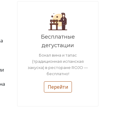
Бесплатные
на
дегустации
Бокал вина и тапас
(традиционная испанская
закуска) в ресторане ROJO —
ми
бесплатно!
на
Перейти