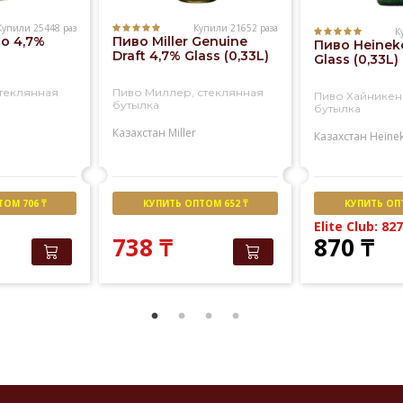
Купили 25448 раз
Купили 21652 раза
К
ao 4,7%
Пиво Miller Genuine
Пиво Heinek
Draft 4,7% Glass (0,33L)
Glass (0,33L)
стеклянная
Пиво Миллер, стеклянная
Пиво Хайникен
бутылка
бутылка
Казахстан
Miller
Казахстан
Heine
ОМ 706 ₸
КУПИТЬ ОПТОМ 652 ₸
КУПИТЬ ОПТ
Elite Club: 82
738
₸
870
₸