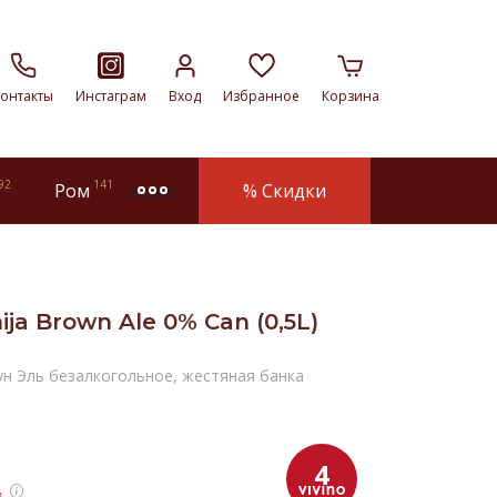
онтакты
Инстаграм
Вход
Избранное
Корзина
92
141
Ром
% Скидки
more
ja Brown Ale 0% Can (0,5L)
ун Эль безалкогольное, жестяная банка
4