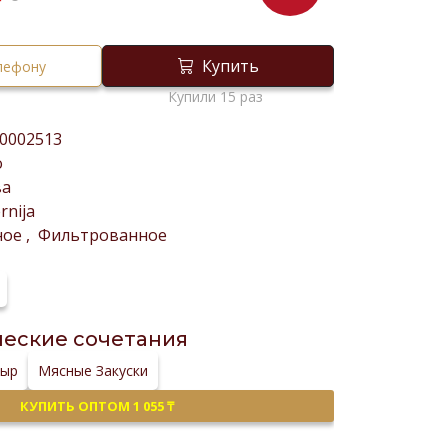
₸
Купить
елефону
Купили 15 раз
0002513
о
ва
rnija
ное
,
Фильтрованное
еские сочетания
Сыр
Мясные Закуски
КУПИТЬ ОПТОМ 1 055 ₸