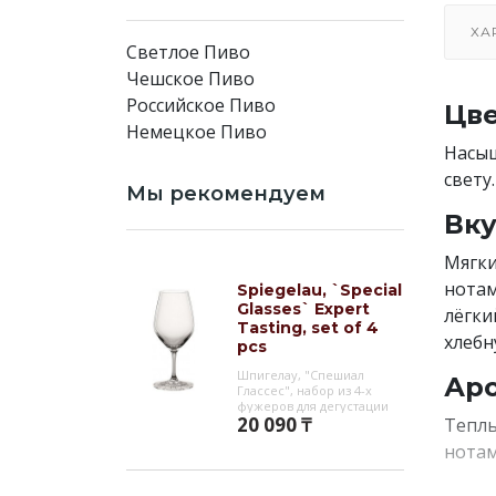
ХА
Светлое Пиво
Чешское Пиво
Российское Пиво
Цве
Немецкое Пиво
Насыщ
свету
Мы рекомендуем
Вку
Мягки
нотам
Spiegelau, `Special
Glasses` Expert
лёгки
Tasting, set of 4
хлебн
pcs
Шпигелау, "Спешиал
Аро
Глассес", набор из 4-х
фужеров для дегустации
20 090 ₸
Теплы
нотам
прида