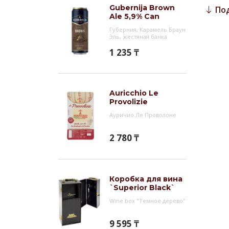
Gubernija Brown
По
Гас
Ale 5,9% Can
Прекр
Губерния, Карамель Браун
Эль, жестяная банка
колба
1 235 ₸
подой
сухоф
Инт
Auricchio Le
Provolizie
Guber
Ауричио Ле Проволоне
котор
Безал
2 780 ₸
тёмно
алког
Благо
Коробка для вина
`Superior Black`
Wine box "Темное дерево"
9 595 ₸