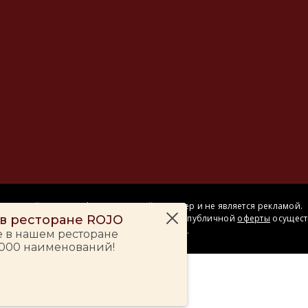
Сайт носит информационный характер и не является рекламой.
– в ресторане ROJO
Сделка купли-продажи на основании публичной
оферты
осущест
на территории розничного магазина.
е в нашем ресторане
 000 наименований!