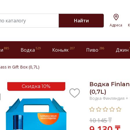
Найти
Адреса
К
885
529
207
286
ки
Водка
Коньяк
Пиво
Джин
ss in Gift Box (0,7L)
Водка Finland
Скидка 10%
(0,7L)
Водка Финляндия +
₸
10 145
9 130 ₸