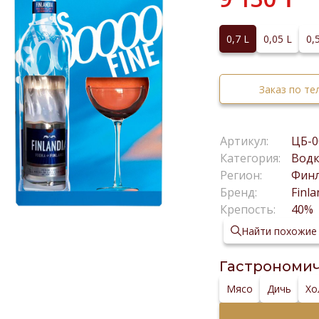
0,7 L
0,05 L
0,
Заказ по т
Артикул:
ЦБ-0
Категория:
Вод
Регион:
Фин
Бренд:
Finla
Крепость:
40%
Найти похожие
Гастрономич
Мясо
Дичь
Хо