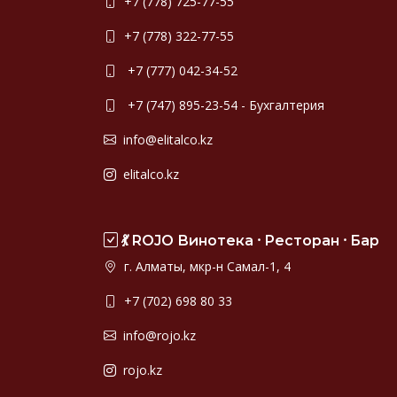
+7 (778) 725-77-55
+7 (778) 322-77-55
+7 (777) 042-34-52
+7 (747) 895-23-54 - Бухгалтерия
info@elitalco.kz
elitalco.kz
💃 ROJO Винотека ⸱ Ресторан ⸱ Бар
г. Алматы, мкр-н Самал-1, 4
+7 (702) 698 80 33
info@rojo.kz
rojo.kz