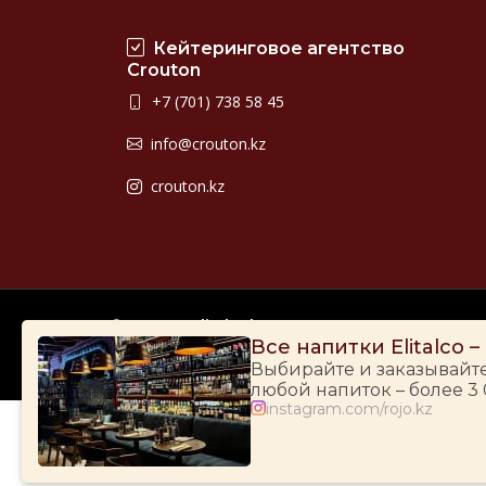
Кейтеринговое агентство
Crouton
+7 (701) 738 58 45
info@crouton.kz
crouton.kz
© 2009-2026
Elitalco.kz
Все напитки Elitalco 
Выбирайте и заказывайт
любой напиток – более 3
instagram.com/rojo.kz