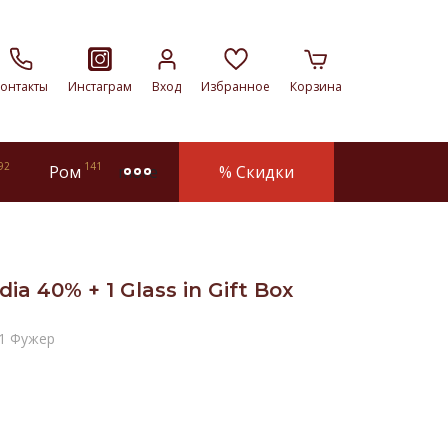
онтакты
Инстаграм
Вход
Избранное
Корзина
92
141
Ром
% Скидки
more
ia 40% + 1 Glass in Gift Box
 1 Фужер