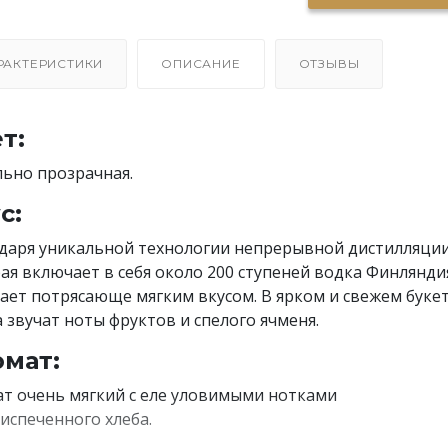
РАКТЕРИСТИКИ
ОПИСАНИЕ
ОТЗЫВЫ
т:
ьно прозрачная.
с:
даря уникальной технологии непрерывной дистилляции
ая включает в себя около 200 ступеней водка Финлянди
ает потрясающе мягким вкусом. В ярком и свежем буке
а звучат ноты фруктов и спелого ячменя.
мат:
т очень мягкий с еле уловимыми нотками
испеченного хлеба.