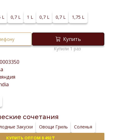
5 L
0,7 L
1 L
0,7 L
0,7 L
1,75 L
Купить
елефону
Купили 1 раз
0003350
ка
ляндия
ndia
еские сочетания
лодные Закуски
Овощи Гриль
Соленья
КУПИТЬ ОПТОМ 8 492 ₸