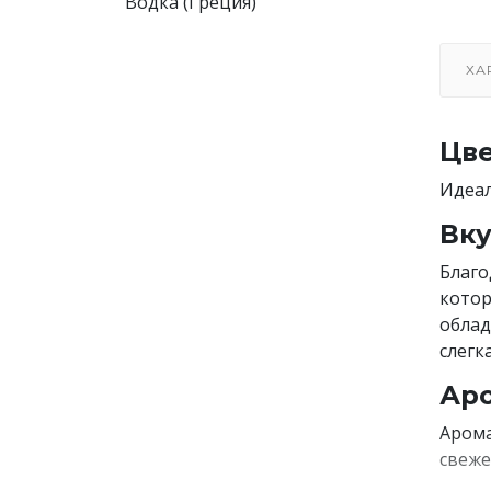
Водка (Греция)
ХА
Цве
Идеал
Вку
Благо
котор
облад
слегк
Аро
Арома
свеже