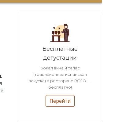
Бесплатные
дегустации
Бокал вина и тапас
(традиционная испанская
,
закуска) в ресторане ROJO —
я
бесплатно!
те
Перейти