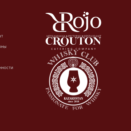
ат
оны
нности