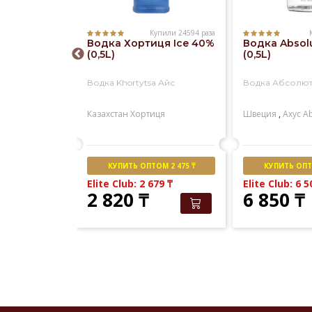
Купили 3067 раз
Купили 24594 раза
гельская
Водка Хортиця Ice 40%
Водка Absol
ыдержка
(0,5L)
(0,5L)
lskaya
Водка Khortytsa Айс
Водка Абсолю
zhka
льская
Казахстан
Хортиця
Швеция
,
Ахус
Ab
М 2 852 ₸
КУПИТЬ ОПТОМ 2 475 ₸
КУПИТЬ ОПТО
Elite Club: 2 679
₸
Elite Club: 6 
2 820
₸
6 850
₸