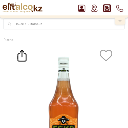
наименований!
instagram.com/rojo.kz
Главная
Каталог
Вода, соки и сиропы
Сироп
Сироп Esko Bar Passion Fruit (1L)
Рекомендуем
Пиво Guinness Draught 4,2% Can
Виски Talisker 10 YO Malt 45,8% in Box
Водка Smirnoff Red Vodka 37,5%
Джин Gordon`s London Dry Gin 37,5%
Ром Captain Morgan White 37,5%