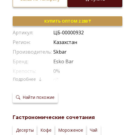
КУПИТЬ ОПТОМ 2 280 ₸
Артикул:
ЦБ-00000932
Регион:
Казахстан
Производитель:
Skbar
Бренд:
Esko Bar
Крепость:
0%
Подробнее
сайт
производителя:
Найти похожие
Гастрономические сочетания
Десерты
Кофе
Мороженое
Чай