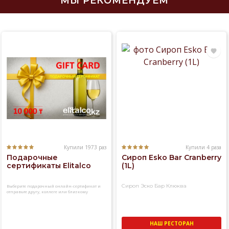
МЫ РЕКОМЕНДУЕМ
Купили 1973 раз
Купили 4 раза
Подарочные
Сироп Esko Bar Cranberry
сертификаты Elitalco
(1L)
Сироп Эско Бар Клюква
Выберите подарочный онлайн-сертификат и
отправьте другу, коллеге или близкому
человеку
НАШ РЕСТОРАН