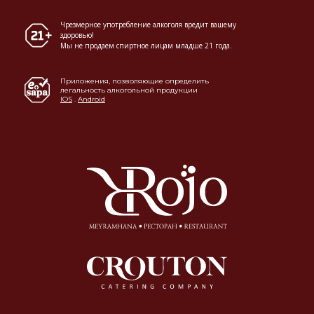
Чрезмерное употребление алкоголя вредит вашему
здоровью!
Мы не продаем спиртное лицам младше 21 года.
Приложения, позволяющие определить
легальность алкогольной продукции
IOS
.
Android