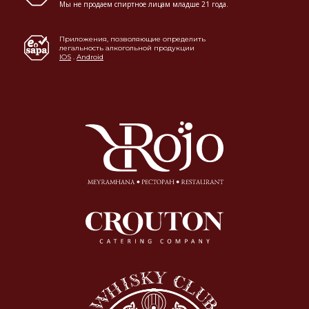
Мы не продаем спиртное лицам младше 21 года.
Приложения, позволяющие определить
легальность алкогольной продукции
IOS
.
Android