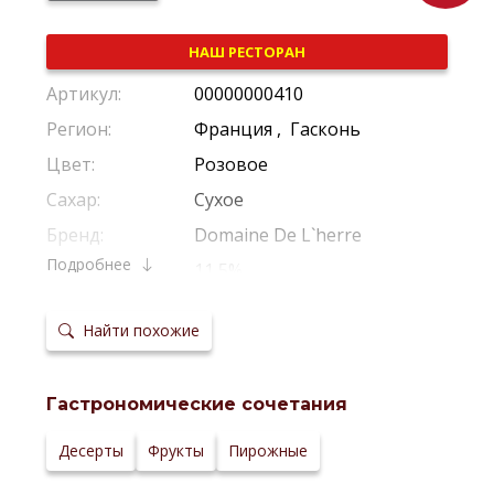
НАШ РЕСТОРАН
Артикул:
00000000410
Регион:
Франция
,
Гасконь
Цвет:
Розовое
Сахар:
Сухое
Бренд:
Domaine De L`herre
Подробнее
Крепость:
11,5%
Производитель:
Domaine De L`herre
Найти похожие
Виноград:
Гренаш
,
Сенсо
,
Мускат
Потенциал
Рекомендуется Пить Молодым
хранения:
Гастрономические сочетания
Температура
8–10 °С
сервировки:
Сайт
Десерты
Фрукты
Пирожные
производителя: