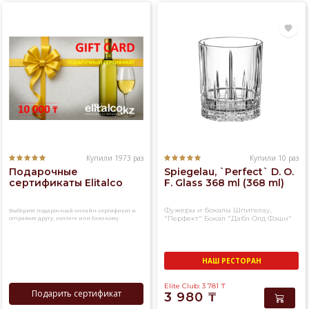
Купили 1973 раз
Купили 10 раз
Подарочные
Spiegelau, `Perfect` D. O.
сертификаты Elitalco
F. Glass 368 ml (368 ml)
Фужеры и бокалы Шпигелау,
Выберите подарочный онлайн-сертификат и
отправьте другу, коллеге или близкому
"Перфект" Бокал "Дабл Олд Фэшн"
человеку
НАШ РЕСТОРАН
Elite Club: 3 781
₸
Подарить сертификат
3 980
₸