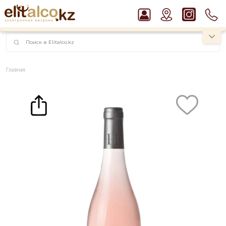
наименований!
instagram.com/rojo.kz
Главная
Каталог
Вино
Вино Domaine de l`Herre, Rose, Reserve, Cotes de Gascogne IGP 11,5% (0,75L)
Рекомендуем
Виски Talisker 10 YO Malt 45,8% in Box
Водка Smirnoff Red Vodka 37,5%
Пиво Guinness Draught 4,2% Can
Джин Gordon`s London Dry Gin 37,5%
Ром Captain Morgan White 37,5%