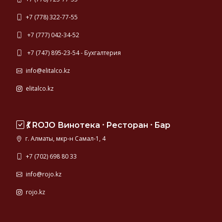
+7 (778) 322-77-55
+7 (777) 042-34-52
+7 (747) 895-23-54 - Бухгалтерия
info@elitalco.kz
elitalco.kz
💃 ROJO Винотека ⸱ Ресторан ⸱ Бар
г. Алматы, мкр-н Самал-1, 4
+7 (702) 698 80 33
info@rojo.kz
rojo.kz