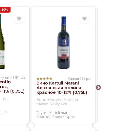
 10%
Купили 1191 раз
Купили 711 раз
entin
Вино Kartuli Marani
Вино Kia Ora
res,
Алазанская долина
Blanc 12% (0,
 11% (0,75L)
красное 10-12% (0,75L)
нтин
Вино Картули Марани
Вино КИА ОРА 
Alazani Valley Red
Блан
entin
Грузия
Kartuli marani
Новая зеландия
Красное
Полусладкое
Kia ora
Белое
Сухое