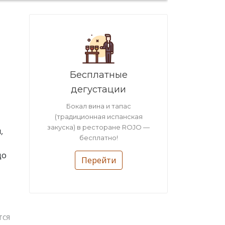
Бесплатные
дегустации
Бокал вина и тапас
(традиционная испанская
закуска) в ресторане ROJO —
,
бесплатно!
до
Перейти
тся