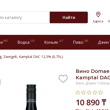
Найти
Адреса
К
885
529
207
286
ки
Водка
Коньяк
Пиво
Джин
 Zweigelt, Kamptal DAC 12,5% (0,75L)
Вино Domaen
Kamptal DAC 
Вино Домен Гобель
10 890 ₸