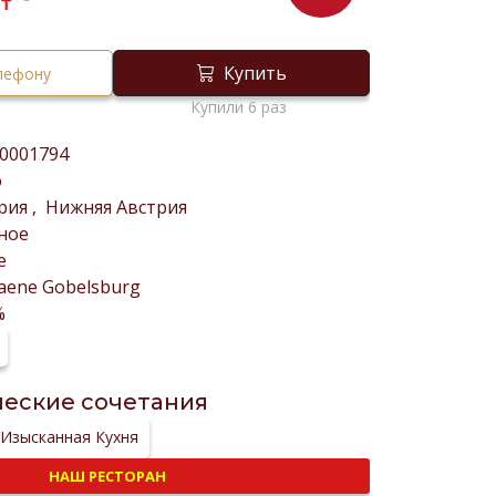
₸
Купить
елефону
Купили 6 раз
0001794
о
трия
,
Нижняя Австрия
ное
е
ene Gobelsburg
%
еские сочетания
Изысканная Кухня
НАШ РЕСТОРАН