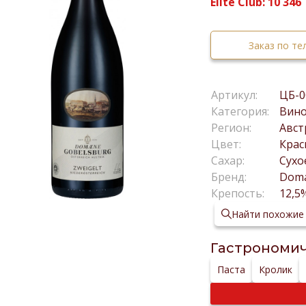
Elite Club:
10 346
Заказ по т
Артикул:
ЦБ-0
Категория:
Вин
Регион:
Авс
Цвет:
Крас
Сахар:
Сухо
Бренд:
Doma
Крепость:
12,5
Найти похожие
Гастрономич
Паста
Кролик