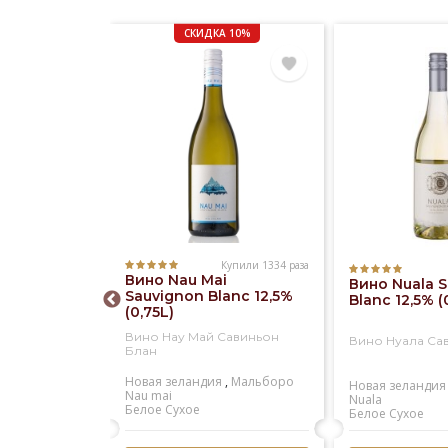
СКИДКА 10%
Купили 1334 раза
Купили 573 раза
Вино Nau Mai
ristina
Вино Nuala 
Sauvignon Blanc 12,5%
ieto
Blanc 12,5% (
(0,75L)
sico DOC
)
Вино Нау Май Савиньон
истина
Вино Нуала Са
Блан
енто
Новая зеландия
,
Мальборо
Santa cristina
Новая зеландия
Nau mai
кое
Nuala
Белое
Сухое
Белое
Сухое