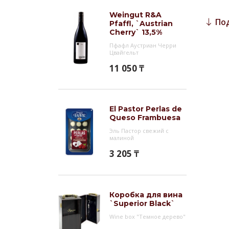
сочны
Weingut R&A
смену
По
Pfaffl, `Austrian
Cherry` 13,5%
Гас
Пфафл Аустриан Черри
Цвайгельт
Вино 
пасто
11 050 ₸
Инт
Domae
El Pastor Perlas de
сухое
Queso Frambuesa
красн
Эль Пастор свежий с
малиной
Почва
3 205 ₸
из тр
Гобел
сорта
Коробка для вина
`Superior Black`
Wine box "Темное дерево"