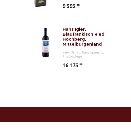
9 595 ₸
Hans Igler,
Blaufrankisch Ried
Hochberg,
Mittelburgenland
DAC 13,5%
Ханс Иглер, Блауфранкиш
Рид Хохберг
16 175 ₸