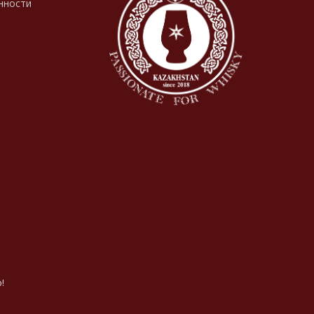
нности
!