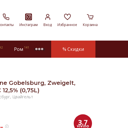
онтакты
Инстаграм
Вход
Избранное
Корзина
92
141
Ром
% Скидки
more
e Gobelsburg, Zweigelt,
12,5% (0,75L)
сбург, Цвайгельт
3.7