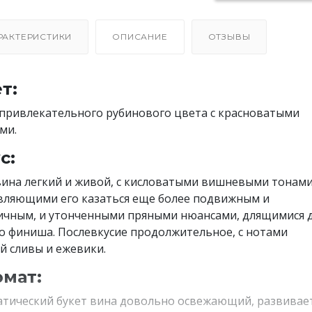
РАКТЕРИСТИКИ
ОПИСАНИЕ
ОТЗЫВЫ
т:
привлекательного рубинового цвета с красноватыми
ми.
с:
вина легкий и живой, с кисловатыми вишневыми тонами
вляющими его казаться еще более подвижным и
ичным, и утонченными пряными нюансами, длящимися 
о финиша. Послевкусие продолжительное, с нотами
й сливы и ежевики.
мат:
тический букет вина довольно освежающий, развивае