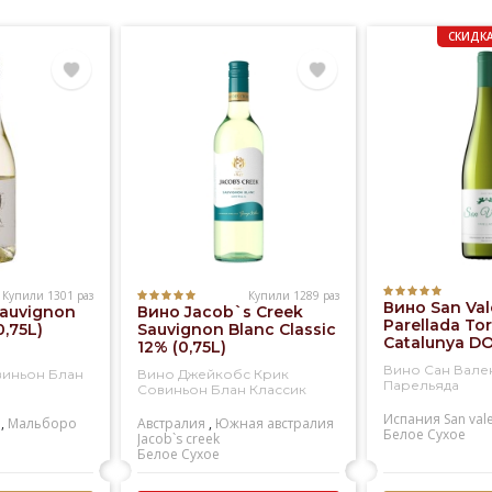
СКИДКА
Купили 1301 раз
Купили 1289 раз
Вино San Val
Sauvignon
Вино Jacob`s Creek
Parellada Tor
0,75L)
Sauvignon Blanc Classic
Catalunya DO
12% (0,75L)
Вино Сан Вале
виньон Блан
Вино Джейкобс Крик
Парельяда
Совиньон Блан Классик
Испания
San val
,
Мальборо
Австралия
,
Южная австралия
Белое
Сухое
Jacob`s creek
Белое
Сухое