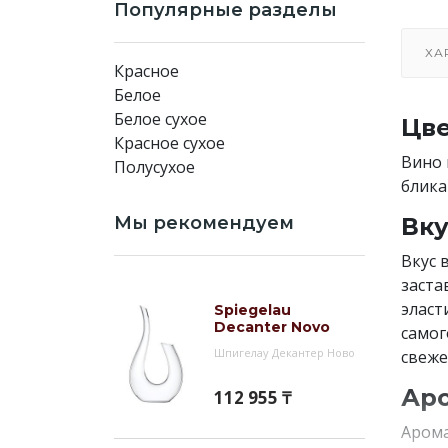
Популярные разделы
ХА
Красное
Белое
Белое сухое
Цве
Красное сухое
Вино 
Полусухое
блика
Мы рекомендуем
Вку
Вкус 
заста
эласт
Spiegelau
Decanter Novo
самог
Шпигелау Декантер Ново
свеже
Аро
112 955 ₸
Арома