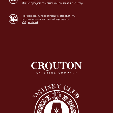
Мы не продаем спиртное лицам младше 21 года.
Приложения, позволяющие определить
легальность алкогольной продукции
IOS
.
Android