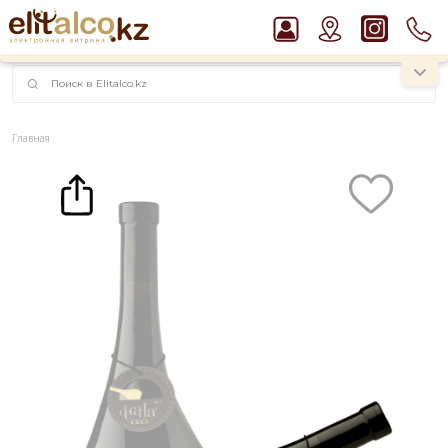
наименований!
instagram.com/rojo.kz
Главная
Каталог
Вино
Вино Decanta Rosso Barbera, Ceci, Emilia IGT 14% (0,75L)
Рекомендуем
Виски Talisker 10 YO Malt 45,8% in Box
Водка Smirnoff Red Vodka 37,5%
Джин Gordon`s London Dry Gin 37,5%
Пиво Guinness Draught 4,2% Can
Ром Captain Morgan White 37,5%