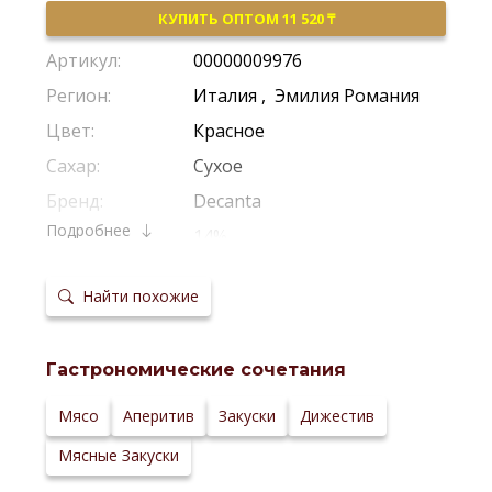
КУПИТЬ ОПТОМ 11 520 ₸
Артикул:
00000009976
Регион:
Италия
,
Эмилия Романия
Цвет:
Красное
Сахар:
Сухое
Бренд:
Decanta
Подробнее
Крепость:
14%
Производитель:
Ceci
Найти похожие
Виноград:
Барбера
Потенциал
Рекомендуется Пить Молодым
хранения:
Гастрономические сочетания
Температура
16–18 °С
сервировки:
Сайт
Мясо
Аперитив
Закуски
Дижестив
производителя:
Мясные Закуски