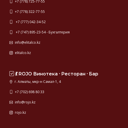
+7 (778) 725-77-55
+7 (778) 322-77-55
+7 (777) 042-34-52
+7 (747) 895-23-54 - Бухгалтерия
info@elitalco.kz
elitalco.kz
💃 ROJO Винотека ⸱ Ресторан ⸱ Бар
г. Алматы, мкр-н Самал-1, 4
+7 (702) 698 80 33
info@rojo.kz
rojo.kz