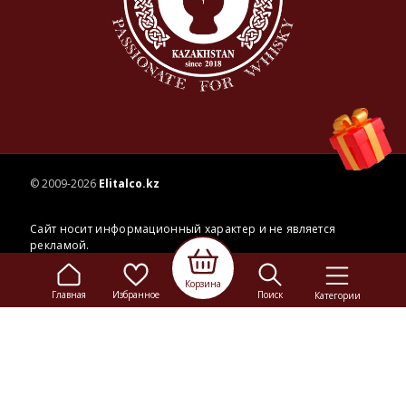
© 2009-2026
Elitalco.kz
Корзина
Сайт носит информационный характер и не является
Главная
Избранное
Поиск
Категории
рекламой.
Сделка купли-продажи на основании публичной
оферты
осуществляется на территории розничного магазина.