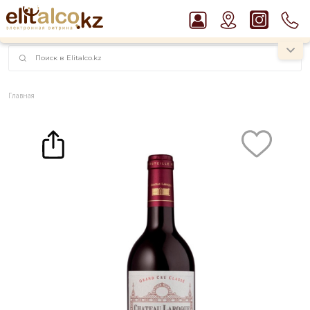
наименований!
instagram.com/rojo.kz
Главная
Каталог
Вино
Вино Chateau Laroque, Saint-Emilion Grand Cru Classe 14,5% (0,75L)
Рекомендуем
Водка Smirnoff Red Vodka 37,5%
Пиво Guinness Draught 4,2% Can
Джин Gordon`s London Dry Gin 37,5%
Ром Captain Morgan White 37,5%
Виски Talisker 10 YO Malt 45,8% in Box