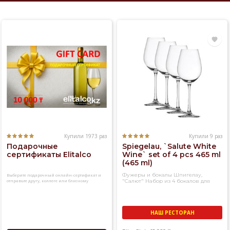
Купили 1973 раз
Купили 9 раз
Подарочные
Spiegelau, `Salute White
сертификаты Elitalco
Wine` set of 4 pcs 465 ml
(465 ml)
Фужеры и бокалы Шпигелау,
Выберите подарочный онлайн-сертификат и
отправьте другу, коллеге или близкому
"Салют" Набор из 4 бокалов для
человеку
белого вина
НАШ РЕСТОРАН