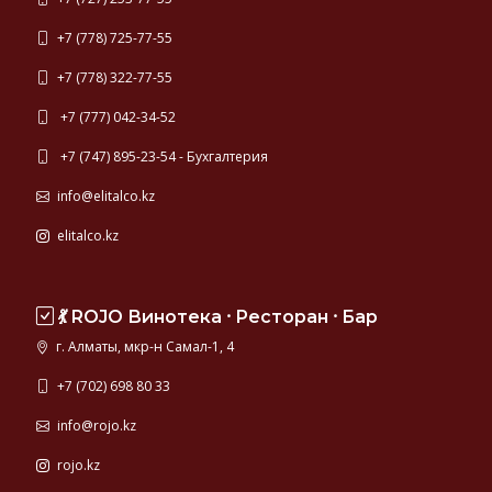
+7 (778) 725-77-55
+7 (778) 322-77-55
+7 (777) 042-34-52
+7 (747) 895-23-54 - Бухгалтерия
info@elitalco.kz
elitalco.kz
💃 ROJO Винотека ⸱ Ресторан ⸱ Бар
г. Алматы, мкр-н Самал-1, 4
+7 (702) 698 80 33
info@rojo.kz
rojo.kz