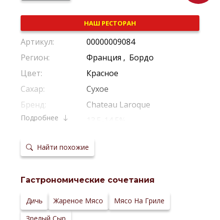
НАШ РЕСТОРАН
Артикул:
00000009084
Регион:
Франция
,
Бордо
Цвет:
Красное
Сахар:
Сухое
Бренд:
Chateau Laroque
Подробнее
Крепость:
13.5-14,5%
Производитель:
Chateau Larogue
Найти похожие
Виноград:
Мерло
,
Каберне Совиньон
,
Кабе
Потенциал
20-25 Лет
хранения:
Гастрономические сочетания
Температура
13-15 *C
сервировки:
Сайт
Дичь
Жареное Мясо
Мясо На Гриле
производителя:
Зрелый Сыр