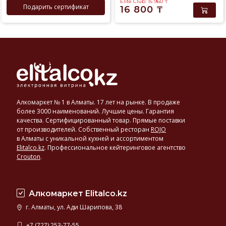
Elite Club: 15 960
₸
Подарить сертификат
16 800
₸
Алкомаркет № 1 в Алматы. 17 лет на рынке. В продаже
более 3000 наименований. Лучшие цены. Гарантия
качества. Сертифицированный товар. Прямые поставки
от производителей. Собственный ресторан
ROJO
в Алматы с уникальной кухней и ассортиментом
Elitalco.kz
.
Профессиональное кейтеринговое агентство
Crouton
.
Алкомаркет Elitalco.kz
г. Алматы, ул. Ади Шарипова, 38
+7 (727) 253-77-55