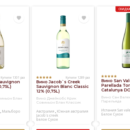
СКИДКА
Купили 1301 раз
Купили 1289 раз
Вино San Val
Sauvignon
Вино Jacob`s Creek
Parellada Tor
0,75L)
Sauvignon Blanc Classic
Catalunya DO
12% (0,75L)
Вино Сан Вале
виньон Блан
Вино Джейкобс Крик
Парельяда
Совиньон Блан Классик
Испания
San val
,
Мальборо
Австралия
,
Южная австралия
Белое
Сухое
Jacob`s creek
Белое
Сухое