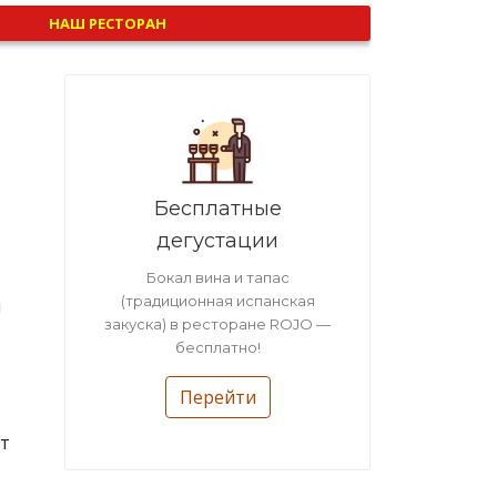
НАШ РЕСТОРАН
Бесплатные
дегустации
Бокал вина и тапас
(традиционная испанская
й
закуска) в ресторане ROJO —
бесплатно!
Перейти
т