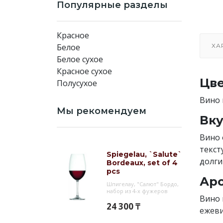
Популярные разделы
Красное
Белое
ХА
Белое сухое
Красное сухое
Цве
Полусухое
Вино 
Мы рекомендуем
Вку
Вино 
текст
Spiegelau, `Salute`
долги
Bordeaux, set of 4
pcs
Аро
Шпигелау, "Салют" Бордо,
набор из 4-х фужеров
Вино 
24 300 ₸
ежеви