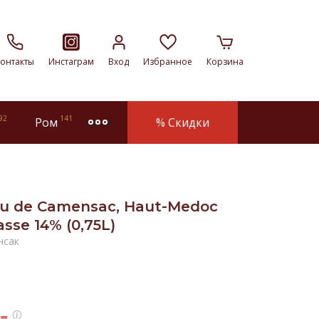
онтакты
Инстаграм
Вход
Избранное
Корзина
92
141
Ром
% Скидки
more
u de Camensac, Haut-Medoc
asse 14% (0,75L)
нсак