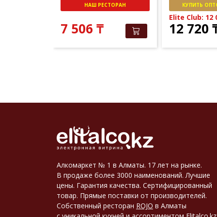
СТОРАН
НАШ РЕСТОРАН
КУПИТЬ ОПТО
151
₸
Elite Club: 12
7 506
₸
12 720
Алкомаркет № 1 в Алматы. 17 лет на рынке.
В продаже более 3000 наименований. Лучшие
цены. Гарантия качества. Сертифицированный
товар. Прямые поставки от производителей.
Собственный ресторан
ROJO
в Алматы
с уникальной кухней и ассортиментом
Elitalco.kz