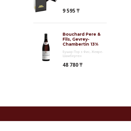
9 595 ₸
Bouchard Pere &
Fils, Gevrey-
Chambertin 13%
Бушар Пэр э Фис, Жевре-
Шамбертен
48 780 ₸