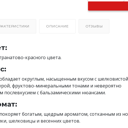
РАКТЕРИСТИКИ
ОПИСАНИЕ
ОТЗЫВЫ
т:
гранатово-красного цвета.
с:
обладает округлым, насыщенным вкусом с шелковисто
урой, фруктово-минеральными тонами и невероятно
м послевкусием с бальзамическими нюансами.
мат:
покоряет богатым, щедрым ароматом, сотканным из но
ки, шелковицы и весенних цветов.