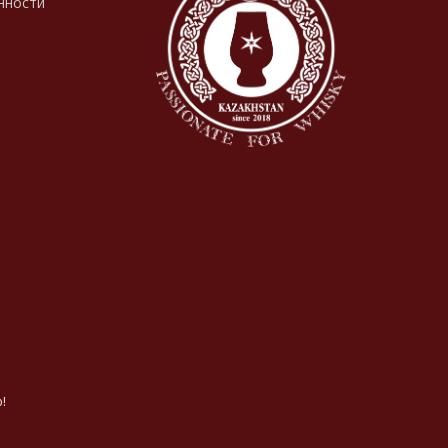
нности
!