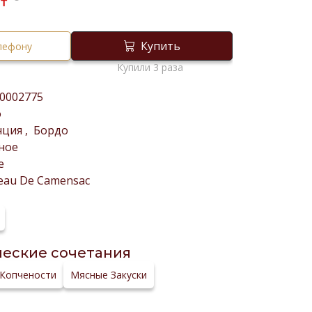
₸
Купить
елефону
Купили 3 раза
0002775
о
нция
,
Бордо
ное
е
eau De Camensac
еские сочетания
Копчености
Мясные Закуски