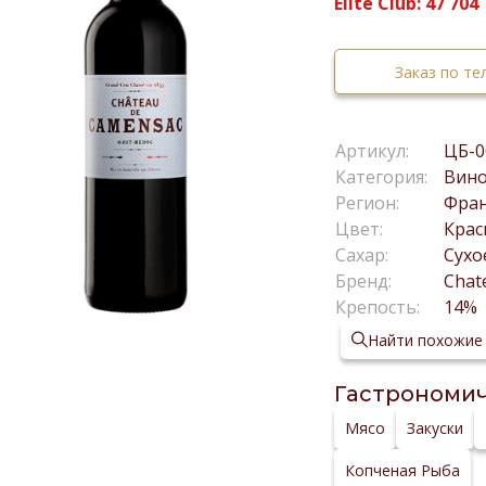
Elite Club:
47 704
Заказ по т
Артикул:
ЦБ-0
Категория:
Вин
Регион:
Фра
Цвет:
Крас
Сахар:
Сухо
Бренд:
Chat
Крепость:
14%
Найти похожие
Гастрономич
Мясо
Закуски
Копченая Рыба