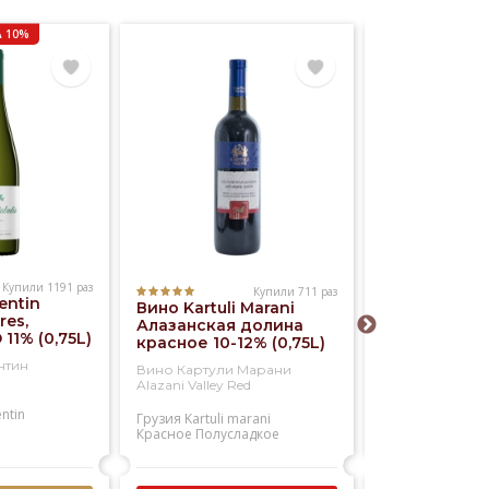
 10%
Купили 1191 раз
Купили 711 раз
entin
Вино Kartuli Marani
Вино Kia Ora
res,
Алазанская долина
Blanc 12% (0,
 11% (0,75L)
красное 10-12% (0,75L)
нтин
Вино Картули Марани
Вино КИА ОРА 
Alazani Valley Red
Блан
entin
Грузия
Kartuli marani
Новая зеландия
Красное
Полусладкое
Kia ora
Белое
Сухое