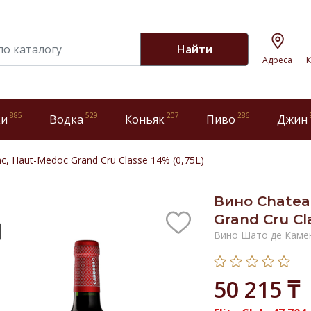
Найти
Адреса
К
885
529
207
286
ки
Водка
Коньяк
Пиво
Джин
, Haut-Medoc Grand Cru Classe 14% (0,75L)
Вино Chatea
Grand Cru Cl
Вино Шато де Каме
50 215 ₸