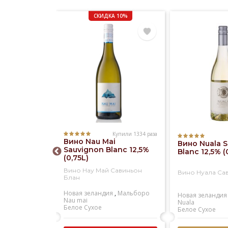
СКИДКА 10%
Купили 1334 раза
Купили 573 раза
Вино Nau Mai
ristina
Вино Nuala 
Sauvignon Blanc 12,5%
ieto
Blanc 12,5% (
(0,75L)
sico DOC
)
Вино Нау Май Савиньон
истина
Вино Нуала Са
Блан
енто
Новая зеландия
,
Мальборо
Santa cristina
Новая зеландия
Nau mai
кое
Nuala
Белое
Сухое
Белое
Сухое