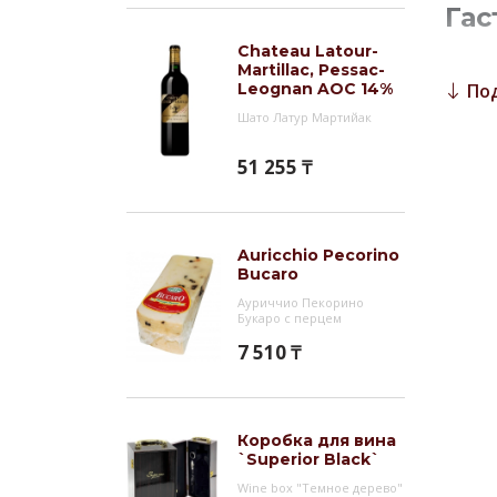
Гас
Chateau Latour-
Вино 
Martillac, Pessac-
говяд
Leognan AOC 14%
По
Шато Латур Мартийак
Инт
Chate
51 255 ₸
упруг
Виног
основ
Auricchio Pecorino
Совин
Bucaro
остал
Ауриччио Пекорино
Букаро с перцем
вручн
7 510 ₸
цемен
прохо
зани
Коробка для вина
`Superior Black`
Wine box "Темное дерево"