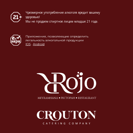
Чрезмерное употребление алкоголя вредит вашему
здоровью!
Мы не продаем спиртное лицам младше 21 года.
Приложения, позволяющие определить
легальность алкогольной продукции
IOS
.
Android