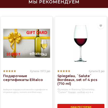
МЫ РЕКОМЕНДУЕМ
Купили 1973 раз
Купили 8 раз
Подарочные
Spiegelau, `Salute`
сертификаты Elitalco
Bordeaux, set of 4 pcs
(710 ml)
Фужеры и бокалы Шпигелау,
Выберите подарочный онлайн-сертификат и
отправьте другу, коллеге или близкому
"Салют" Бордо, набор из 4-х
человеку
фужеров
НАШ РЕСТОРАН