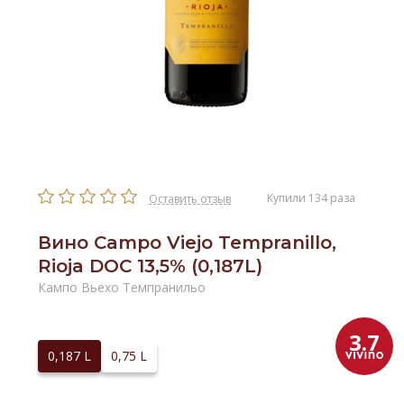
Купили 134 раза
Оставить отзыв
Вино Campo Viejо Tempranillo,
Rioja DOC 13,5% (0,187L)
Кампо Вьехо Темпранильо
3.7
0,187 L
0,75 L