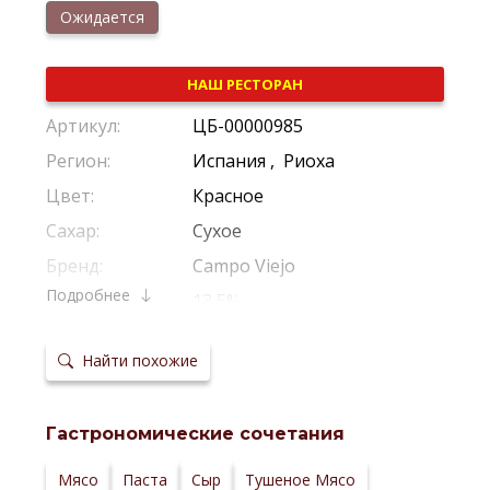
Ожидается
НАШ РЕСТОРАН
Артикул:
ЦБ-00000985
Регион:
Испания
,
Риоха
Цвет:
Красное
Сахар:
Сухое
Бренд:
Campo Viejo
Подробнее
Крепость:
13,5%
Производитель:
Pernod Ricard
Найти похожие
Виноград:
Темпранильо
Потенциал
Рекомендуется Пить Молодым
хранения:
Гастрономические сочетания
Температура
16–18 °С
сервировки:
Сайт
Мясо
Паста
Сыр
Тушеное Мясо