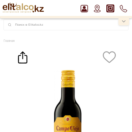
наименований!
instagram.com/rojo.kz
Главная
Каталог
Вино
Вино Campo Viejо Tempranillo, Rioja DOC 13,5% (0,187L)
Рекомендуем
Ром Captain Morgan White 37,5%
Виски Talisker 10 YO Malt 45,8% in Box
Пиво Guinness Draught 4,2% Can
Водка Smirnoff Red Vodka 37,5%
Джин Gordon`s London Dry Gin 37,5%