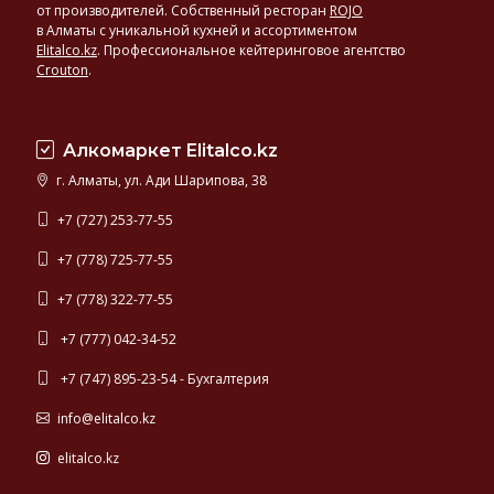
от производителей. Собственный ресторан
ROJO
в Алматы с уникальной кухней и ассортиментом
Elitalco.kz
.
Профессиональное кейтеринговое агентство
Crouton
.
Алкомаркет Elitalco.kz
г. Алматы, ул. Ади Шарипова, 38
+7 (727) 253-77-55
+7 (778) 725-77-55
+7 (778) 322-77-55
+7 (777) 042-34-52
+7 (747) 895-23-54 - Бухгалтерия
info@elitalco.kz
elitalco.kz