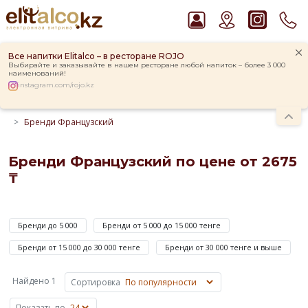
Все напитки Elitalco – в ресторане ROJO
Выбирайте и заказывайте в нашем ресторане любой напиток – более 3 000
наименований!
instagram.com/rojo.kz
Главная
Каталог
Крепкие напитки
Бренди
Бренди Французский
Рекомендуем
Виски Talisker 10 YO Malt 45,8% in Box
Водка Smirnoff Red Vodka 37,5%
Бренди Французский по цене от 2675
Пиво Guinness Draught 4,2% Can
₸
Джин Gordon`s London Dry Gin 37,5%
Бренди
Ром Captain Morgan White 37,5%
Французский
Бренди до 5 000
Бренди от 5 000 до 15 000 тенге
по
цене
Бренди от 15 000 до 30 000 тенге
Бренди от 30 000 тенге и выше
от
2
Найдено 1
Сортировка
675
Показать по