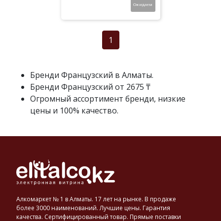
Ожидаем
в
Алматы
в
1
течение
3-
х
Бренди Французский в Алматы.
часов.
Бренди Французский от 2675 ₸
Огромный ассортимент бренди, низкие
цены и 100% качество.
Алкомаркет № 1 в Алматы. 17 лет на рынке. В продаже
более 3000 наименований. Лучшие цены. Гарантия
качества. Сертифицированный товар. Прямые поставки