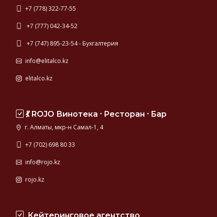
+7 (778) 322-77-55
+7 (777) 042-34-52
+7 (747) 895-23-54 - Бухгалтерия
info@elitalco.kz
elitalco.kz
💃 ROJO Винотека ⸱ Ресторан ⸱ Бар
г. Алматы, мкр-н Самал-1, 4
+7 (702) 698 80 33
info@rojo.kz
rojo.kz
Кейтеринговое агентство