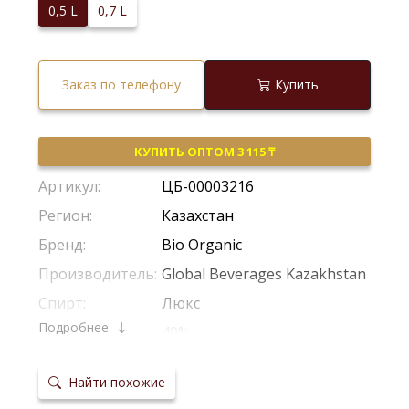
0,5 L
0,7 L
Заказ по телефону
Купить
КУПИТЬ ОПТОМ 3 115 ₸
Артикул:
ЦБ-00003216
Регион:
Казахстан
Бренд:
Bio Organic
Производитель:
Global Beverages Kazakhstan
Спирт:
Люкс
Подробнее
Крепость:
40%
Сырье:
Зерновая Смесь
Найти похожие
Температура
5-10 °С
сервировки: