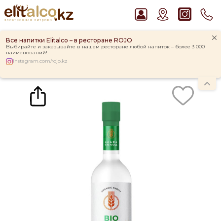
Все напитки Elitalco – в ресторане ROJO
Выбирайте и заказывайте в нашем ресторане любой напиток – более 3 000
наименований!
instagram.com/rojo.kz
Главная
Каталог
Водка Bio Organic Terra 40% (0,5L)
Рекомендуем
Ром Captain Morgan White 37,5%
Водка Smirnoff Red Vodka 37,5%
Пиво Guinness Draught 4,2% Can
Джин Gordon`s London Dry Gin 37,5%
Виски Talisker 10 YO Malt 45,8% in Box