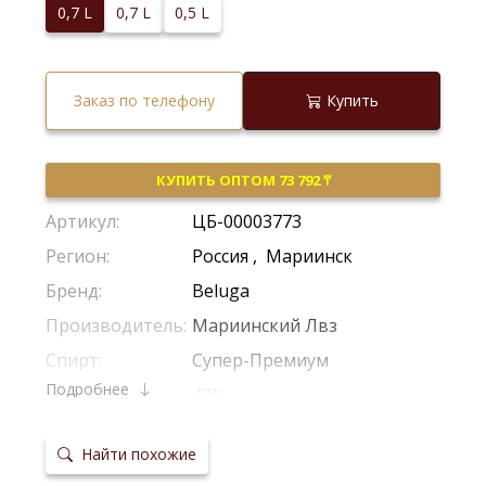
0,7 L
0,7 L
0,5 L
Заказ по телефону
Купить
КУПИТЬ ОПТОМ 73 792 ₸
Артикул:
ЦБ-00003773
Регион:
Россия
,
Мариинск
Бренд:
Beluga
Производитель:
Мариинский Лвз
Спирт:
Супер-Премиум
Подробнее
Крепость:
40%
Тип:
Солодовая
Найти похожие
Сырье:
Солод