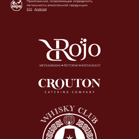
Приложения, позволяющие определить
легальность алкогольной продукции
IOS
.
Android