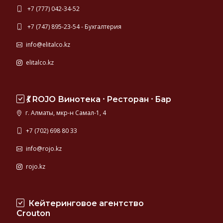
+7 (777) 042-34-52
+7 (747) 895-23-54 - Бухгалтерия
info@elitalco.kz
elitalco.kz
💃 ROJO Винотека ⸱ Ресторан ⸱ Бар
г. Алматы, мкр-н Самал-1, 4
+7 (702) 698 80 33
info@rojo.kz
rojo.kz
Кейтеринговое агентство
Crouton