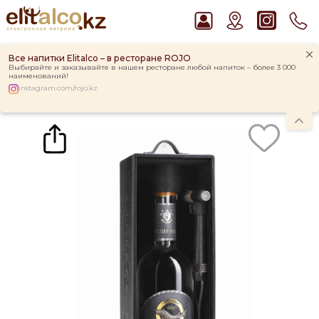
Все напитки Elitalco – в ресторане ROJO
Выбирайте и заказывайте в нашем ресторане любой напиток – более 3 000
наименований!
instagram.com/rojo.kz
Главная
Каталог
Водка Beluga Gold Line 40% in Box (0,7L)
Рекомендуем
Ром Captain Morgan White 37,5%
Пиво Guinness Draught 4,2% Can
Джин Gordon`s London Dry Gin 37,5%
Виски Talisker 10 YO Malt 45,8% in Box
Водка Smirnoff Red Vodka 37,5%