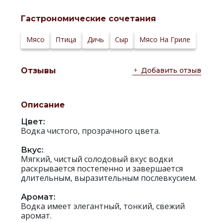
Температура
4–6 °С
сервировки:
Гастрономические сочетания
Сайт
производителя:
Мясо
Птица
Дичь
Сыр
Мясо На Гриле
Добавить отзыв
Отзывы
Описание
Цвет:
Водка чистого, прозрачного цвета.
Вкус:
Мягкий, чистый солодовый вкус водки
раскрывается постепенно и завершается
длительным, выразительным послевкусием.
Аромат:
Водка имеет элегантный, тонкий, свежий
аромат.