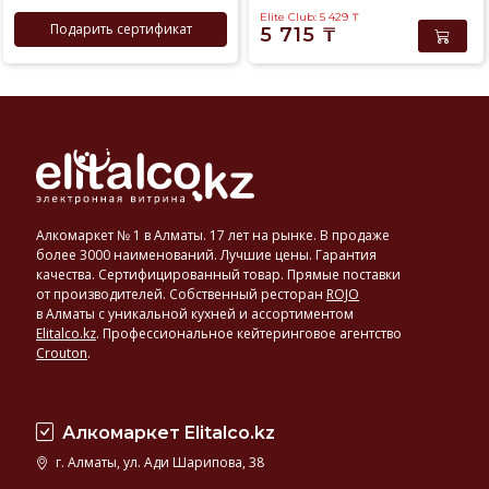
Elite Club: 5 429
₸
Подарить сертификат
5 715
₸
Алкомаркет № 1 в Алматы. 17 лет на рынке. В продаже
более 3000 наименований. Лучшие цены. Гарантия
качества. Сертифицированный товар. Прямые поставки
от производителей. Собственный ресторан
ROJO
в Алматы с уникальной кухней и ассортиментом
Elitalco.kz
.
Профессиональное кейтеринговое агентство
Crouton
.
Алкомаркет Elitalco.kz
г. Алматы, ул. Ади Шарипова, 38