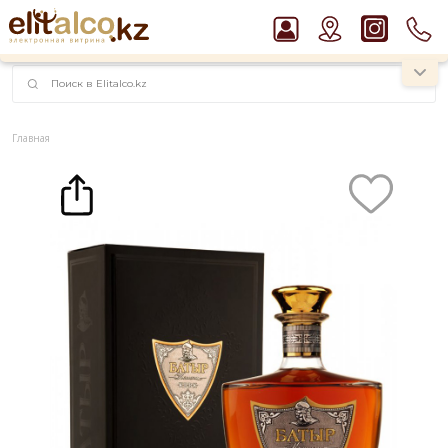
наименований!
instagram.com/rojo.kz
Главная
Каталог
Крепкие напитки
Коньяк
Коньяк Батыр X.O. 40% in Gift Box (0,75L)
Рекомендуем
Пиво Guinness Draught 4,2% Can
Водка Smirnoff Red Vodka 37,5%
Джин Gordon`s London Dry Gin 37,5%
Виски Talisker 10 YO Malt 45,8% in Box
Ром Captain Morgan White 37,5%