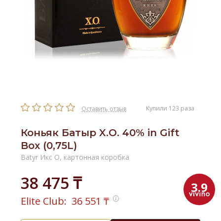
Купили 123 раза
Оставить отзыв
Коньяк Батыр X.O. 40% in Gift
Box (0,75L)
Batyr Икс О, картонная коробка
38 475 ₸
3.9
Elite Club:
36 551
₸