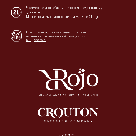
Чрезмерное употребление алкоголя вредит вашему
здоровью!
Мы не продаем спиртное лицам младше 21 года.
Приложения, позволяющие определить
легальность алкогольной продукции
IOS
.
Android