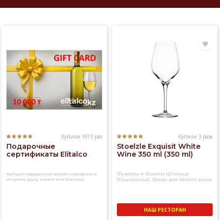
Купили 1973 раз
Купили 3 раза
Подарочные
Stoelzle Exquisit White
сертификаты Elitalco
Wine 350 ml (350 ml)
Фужеры и бокалы Штольце
Выберите подарочный онлайн-сертификат и
отправьте другу, коллеге или близкому
Изысканный, бокал для белого вина
человеку
НАШ РЕСТОРАН