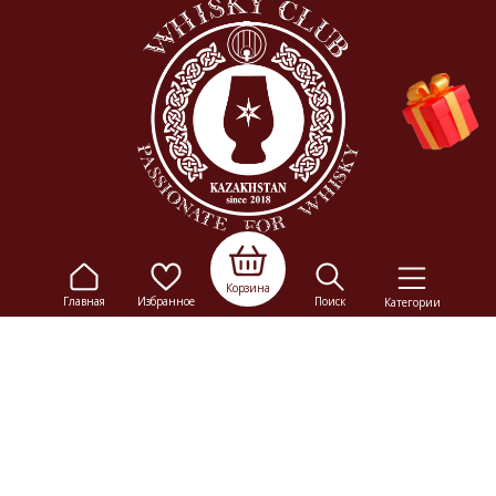
Корзина
Главная
Избранное
Поиск
Категории
© 2009-2026
Elitalco.kz
Сайт носит информационный характер и не является
рекламой.
Сделка купли-продажи на основании публичной
оферты
осуществляется на территории розничного магазина.