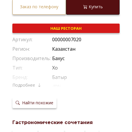
Заказ по телефону
Купить
НАШ РЕСТОРАН
Артикул:
00000007020
Регион:
Казахстан
Производитель:
Бахус
Тип:
Xo
Бренд:
Батыр
Подробнее
Крепость:
40%
Выдержка:
10 Лет
Найти похожие
Температура
20-22 °С
сервировки:
Сайт
производителя:
Гастрономические сочетания