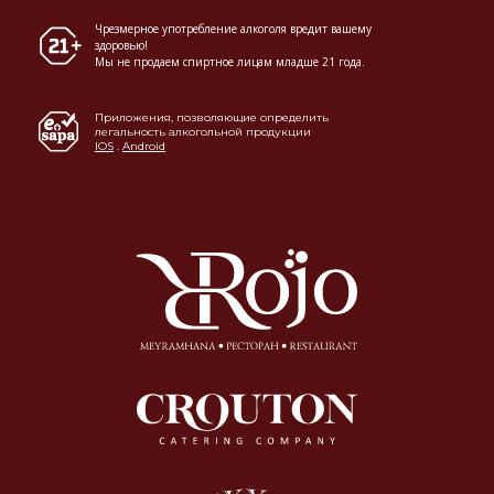
Чрезмерное употребление алкоголя вредит вашему
здоровью!
Мы не продаем спиртное лицам младше 21 года.
Приложения, позволяющие определить
легальность алкогольной продукции
IOS
.
Android