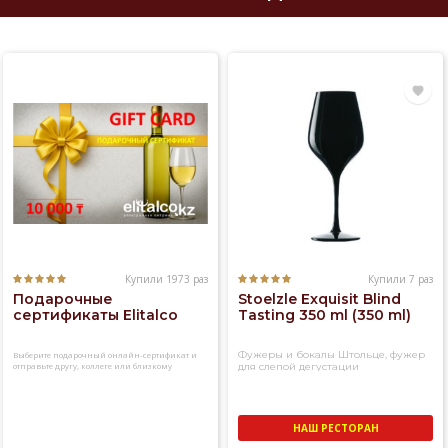
Купили 1973 раз
Купили 7 раз
Подарочные
Stoelzle Exquisit Blind
сертификаты Elitalco
Tasting 350 ml (350 ml)
Фужеры и бокалы Штольце, фужер
Выберите подарочный онлайн-сертификат и
отправьте другу, коллеге или близкому
для слепой дегустации
человеку
НАШ РЕСТОРАН