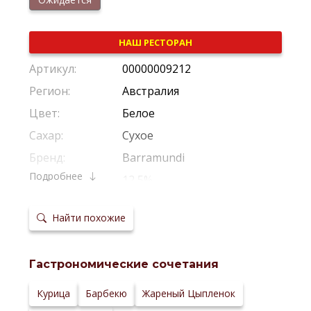
НАШ РЕСТОРАН
Артикул:
00000009212
Регион:
Австралия
Цвет:
Белое
Сахар:
Сухое
Бренд:
Barramundi
Подробнее
Крепость:
12,5%
Производитель:
Qualia Wines
Найти похожие
Виноград:
Пино Гриджио
Потенциал
Рекомендуется Пить Молодым
хранения:
Гастрономические сочетания
Температура
8–10 °С
сервировки:
Сайт
Курица
Барбекю
Жареный Цыпленок
производителя: