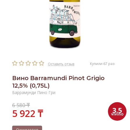
Купили 67 раз
Оставить отзыв
Вино Barramundi Pinot Grigio
12,5% (0,75L)
Баррамунди Пино Гри
₸
6 580
3.5
5 922 ₸
Ожидается