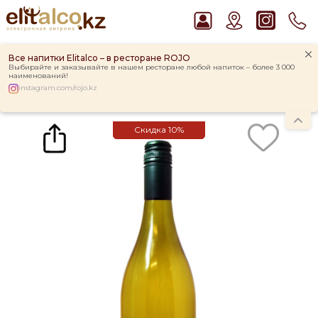
Все напитки Elitalco – в ресторане ROJO
Выбирайте и заказывайте в нашем ресторане любой напиток – более 3 000
наименований!
instagram.com/rojo.kz
Главная
Каталог
Вино
Вино Barramundi Pinot Grigio 12,5% (0,75L)
Скидка
10%
Рекомендуем
Водка Smirnoff Red Vodka 37,5%
Джин Gordon`s London Dry Gin 37,5%
Виски Talisker 10 YO Malt 45,8% in Box
Пиво Guinness Draught 4,2% Can
Ром Captain Morgan White 37,5%