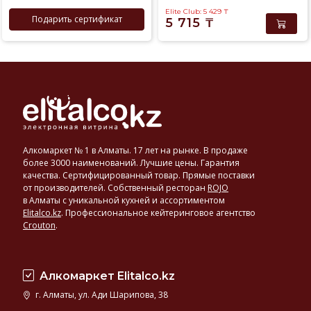
Elite Club: 5 429
₸
Подарить сертификат
5 715
₸
Алкомаркет № 1 в Алматы. 17 лет на рынке. В продаже
более 3000 наименований. Лучшие цены. Гарантия
качества. Сертифицированный товар. Прямые поставки
от производителей. Собственный ресторан
ROJO
в Алматы с уникальной кухней и ассортиментом
Elitalco.kz
.
Профессиональное кейтеринговое агентство
Crouton
.
Алкомаркет Elitalco.kz
г. Алматы, ул. Ади Шарипова, 38