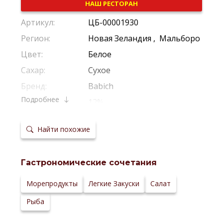
НАШ РЕСТОРАН
Артикул:
ЦБ-00001930
Регион:
Новая Зеландия
,
Мальборо
Цвет:
Белое
Сахар:
Сухое
Бренд:
Babich
Подробнее
Крепость:
12%
Производитель:
Babich Wines
Найти похожие
Виноград:
Совиньон Блан
Потенциал
4-5 Лет
хранения:
Гастрономические сочетания
Температура
10-12 *С
сервировки:
Сайт
Морепродукты
Легкие Закуски
Салат
производителя:
Рыба