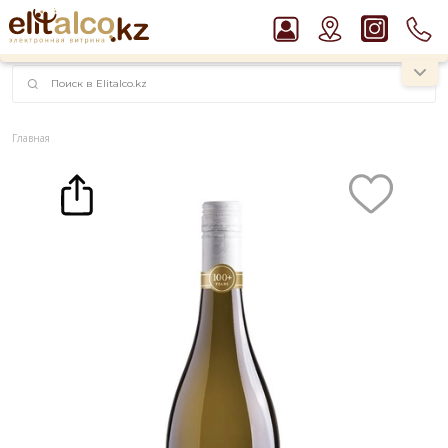
наименований!
instagram.com/rojo.kz
Главная
Каталог
Вино Babich Sauvignon Blanc, Marlborough 12% (0,75L)
Рекомендуем
Виски Talisker 10 YO Malt 45,8% in Box
Джин Gordon`s London Dry Gin 37,5%
Водка Smirnoff Red Vodka 37,5%
Ром Captain Morgan White 37,5%
Пиво Guinness Draught 4,2% Can