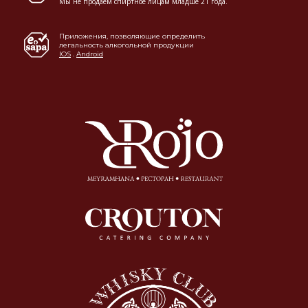
Мы не продаем спиртное лицам младше 21 года.
Приложения, позволяющие определить
легальность алкогольной продукции
IOS
.
Android