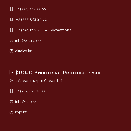
+7 (778) 322-77-55
+7 (777) 042-34-52
+7 (747) 895-23-54 - Бухгалтерия
info@elitalco.kz
elitalco.kz
💃 ROJO Винотека ⸱ Ресторан ⸱ Бар
г. Алматы, мкр-н Самал-1, 4
+7 (702) 698 80 33
info@rojo.kz
rojo.kz