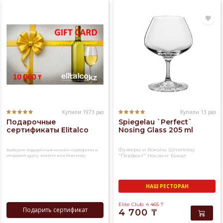
Купили 1973 раз
Купили 13 раз
Подарочные
Spiegelau `Perfect`
сертификаты Elitalco
Nosing Glass 205 ml
Фужеры и бокалы Шпигелау
Выберите подарочный онлайн-сертификат и
отправьте другу, коллеге или близкому
"Перфект" Ноузинг Бокал
человеку
НАШ РЕСТОРАН
Elite Club: 4 465
₸
Подарить сертификат
4 700
₸