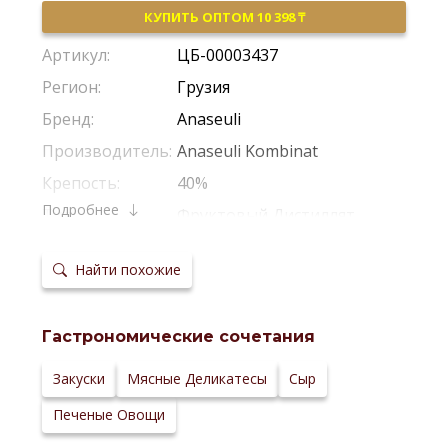
КУПИТЬ ОПТОМ 10 398 ₸
Артикул:
ЦБ-00003437
Регион:
Грузия
Бренд:
Anaseuli
Производитель:
Anaseuli Kombinat
Крепость:
40%
Подробнее
Тип:
Фруктовый Дистиллят
Температура
5-10 °С
сервировки:
Найти похожие
Сайт
производителя:
Гастрономические сочетания
Закуски
Мясные Деликатесы
Сыр
Печеные Овощи