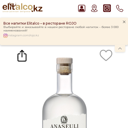
Все напитки Elitalco – в ресторане ROJO
Выбирайте и заказывайте в нашем ресторане любой напиток – более 3 000
наименований!
instagram.com/rojo.kz
Главная
Каталог
Водка Askaneli Anaseuli Peach 40% (0,5L)
Рекомендуем
Джин Gordon`s London Dry Gin 37,5%
Водка Smirnoff Red Vodka 37,5%
Ром Captain Morgan White 37,5%
Пиво Guinness Draught 4,2% Can
Виски Talisker 10 YO Malt 45,8% in Box