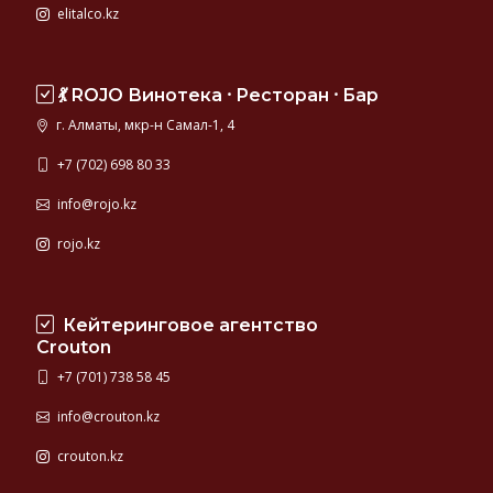
elitalco.kz
💃 ROJO Винотека ⸱ Ресторан ⸱ Бар
г. Алматы, мкр-н Самал-1, 4
+7 (702) 698 80 33
info@rojo.kz
rojo.kz
Кейтеринговое агентство
Crouton
+7 (701) 738 58 45
info@crouton.kz
crouton.kz