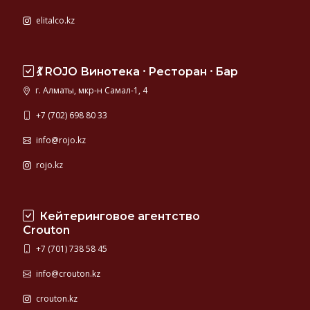
elitalco.kz
💃 ROJO Винотека ⸱ Ресторан ⸱ Бар
г. Алматы, мкр-н Самал-1, 4
+7 (702) 698 80 33
info@rojo.kz
rojo.kz
Кейтеринговое агентство
Crouton
+7 (701) 738 58 45
info@crouton.kz
crouton.kz