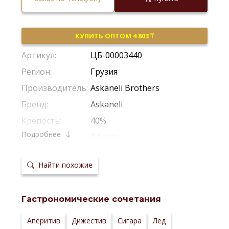
КУПИТЬ ОПТОМ 4 803 ₸
Артикул:
ЦБ-00003440
Регион:
Грузия
Производитель:
Askaneli Brothers
Бренд:
Askaneli
Крепость:
40%
Подробнее
Выдержка:
3 Года
Температура
18-20°С
сервировки:
Найти похожие
Сайт
производителя:
Гастрономические сочетания
Аперитив
Дижестив
Сигара
Лед