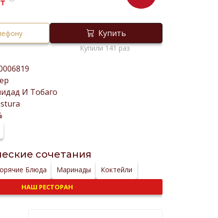
₸
Купить
елефону
Купили 141 раз
0006819
ер
идад И Тобаго
stura
%
еские сочетания
орячие Блюда
Маринады
Коктейли
НАШ РЕСТОРАН