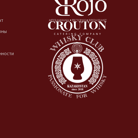
ат
оны
нности