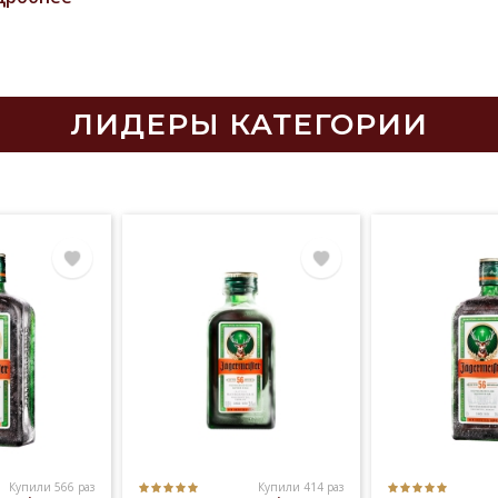
октейлей на основе водки, джина и виски, и добавляет
ей глубины вкусу коктейлей из рома и мартини. Он так
о используется в качестве пищевой добавки как для
тов, так и для соусов и основных блюд.
ЛИДЕРЫ КАТЕГОРИИ
ересные факты:
ия компании Ангостура начинается с доктора
инских наук Иоганна Готлиба Вениамина Зигерта. В 18
он покинул Германию и прибыл в Венесуэлу, чтобы
единиться к Симону Боливару в его борьбе против
ского трона. Доктор Зигерт был ученым с острым и
вым умом, и после четырех лет изучения и анализ
Купили 566 раз
Купили 414 раз