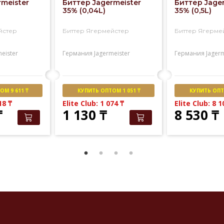
rmeister
Биттер Jagermeister
Биттер Jage
35% (0,04L)
35% (0,5L)
йстер
Биттер Ягермейстер
Биттер Ягерме
eister
Германия
Jagermeister
Германия
Jagerm
М 9 611 ₸
КУПИТЬ ОПТОМ 1 051 ₸
КУПИТЬ ОПТО
818
₸
Elite Club: 1 074
₸
Elite Club: 8 
₸
1 130
₸
8 530
₸