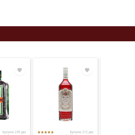
же
20
Купили 239 раз
Купили 212 раз