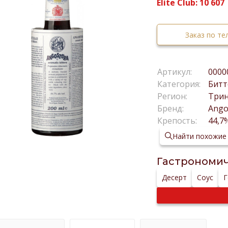
Elite Club:
10 607
Заказ по т
Артикул:
0000
Категория:
Битт
Регион:
Трин
Бренд:
Ango
Крепость:
44,7
Найти похожие
Гастрономич
Десерт
Соус
Г