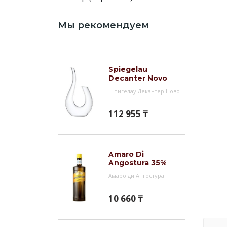
Мы рекомендуем
Spiegelau
Decanter Novo
Шпигелау Декантер Ново
112 955 ₸
Amaro Di
Angostura 35%
Амаро ди Ангостура
10 660 ₸