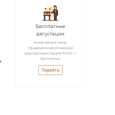
Бесплатные
дегустации
Бокал вина и тапас
(традиционная испанская
закуска) в ресторане ROJO —
бесплатно!
и
Перейти
й