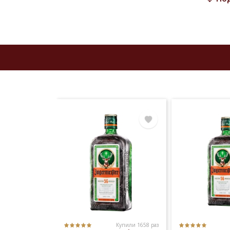
для к
больш
широк
десер
Инт
Истор
медиц
году 
присо
испан
пытли
Купили 30 раз
Купили 1658 раз