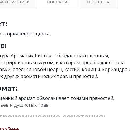
РАКТЕРИСТИКИ
ОПИСАНИЕ
ОТЗЫВЫ (4)
т:
о-коричневого цвета.
с:
тура Ароматик Биттерс обладает насыщенным,
нтрированным вкусом, в котором преобладают тона
авки, апельсиновой цедры, кассии, корицы, кориандра 
х других ароматических трав и пряностей.
мат:
енный аромат обволакивает тонами пряностей,
ьев и душистых трав.
трономические сочетания:
тура Оранж Биттерс является прекрасной составляюще
дробнее