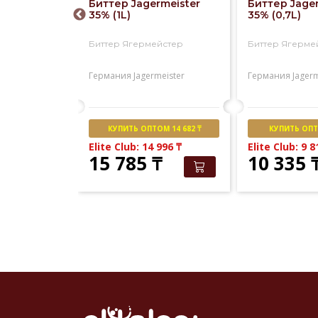
rmeister
Биттер Jagermeister
Биттер Jage
ge 35%
35% (1L)
35% (0,7L)
йстер Калчур
Биттер Ягермейстер
Биттер Ягерме
eister
Германия
Jagermeister
Германия
Jagerm
СТОРАН
КУПИТЬ ОПТОМ 14 682 ₸
КУПИТЬ ОПТО
Elite Club: 14 996
₸
Elite Club: 9 
15 785
₸
10 335
Ожидаем