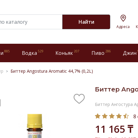
Найти
Адреса
К
885
529
207
286
ки
Водка
Коньяк
Пиво
Джин
ер
Биттер Angostura Aromatic 44,7% (0,2L)
Биттер Angos
Биттер Ангостура 
8
11 165 ₸