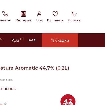
онтакты
Инстаграм
Вход
Избранное
Корзина
92
141
Ром
% Скидки
more
tura Aromatic 44,7% (0,2L)
Ароматик
 отзывов
4.2