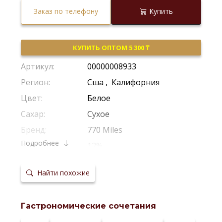
Заказ по телефону
Купить
КУПИТЬ ОПТОМ 5 300 ₸
Артикул:
00000008933
Регион:
Сша
,
Калифорния
Цвет:
Белое
Сахар:
Сухое
Бренд:
770 Miles
Подробнее
Крепость:
12%
Производитель:
Les Grands Chais De France
Найти похожие
Виноград:
Шардоне
Потенциал
Рекомендуется Пить Молодым
хранения:
Гастрономические сочетания
Температура
8–10 °С
сервировки: