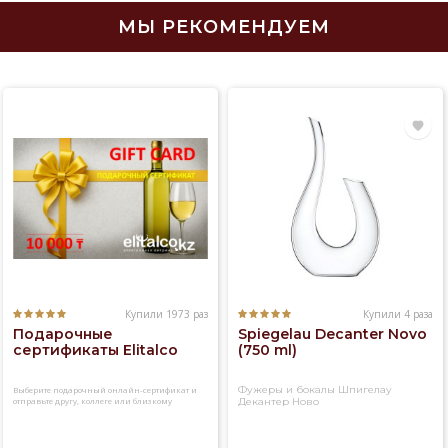
МЫ РЕКОМЕНДУЕМ
Купили 1973 раз
Купили 4 раза
Подарочные
Spiegelau Decanter Novo
сертификаты Elitalco
(750 ml)
Фужеры и бокалы Шпигелау
Выберите подарочный онлайн-сертификат и
отправьте другу, коллеге или близкому
Декантер Ново
человеку