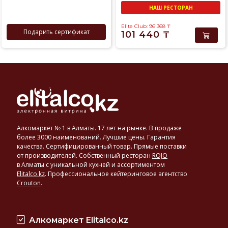
НАШ РЕСТОРАН
Elite Club: 96 368
₸
Подарить сертификат
101 440
₸
Алкомаркет № 1 в Алматы. 17 лет на рынке. В продаже
более 3000 наименований. Лучшие цены. Гарантия
качества. Сертифицированный товар. Прямые поставки
от производителей. Собственный ресторан
ROJO
в Алматы с уникальной кухней и ассортиментом
Elitalco.kz
.
Профессиональное кейтеринговое агентство
Crouton
.
Алкомаркет Elitalco.kz