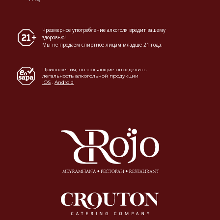
Чрезмерное употребление алкоголя вредит вашему
здоровью!
Мы не продаем спиртное лицам младше 21 года.
Приложения, позволяющие определить
легальность алкогольной продукции
IOS
.
Android