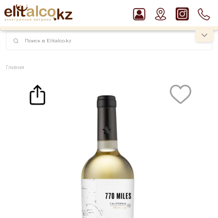
наименований!
instagram.com/rojo.kz
Главная
Каталог
Вино
Вино 770 Miles Chardonnay 12% (0,75L)
Рекомендуем
Виски Talisker 10 YO Malt 45,8% in Box
Пиво Guinness Draught 4,2% Can
Ром Captain Morgan White 37,5%
Водка Smirnoff Red Vodka 37,5%
Джин Gordon`s London Dry Gin 37,5%