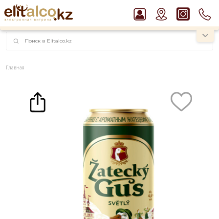
наименований!
instagram.com/rojo.kz
Главная
Каталог
Слабоалкогольные напитки
Пиво
Пиво Zatecky Gus Svetle 4,6%, Can (0,45L)
Рекомендуем
Водка Smirnoff Red Vodka 37,5%
Пиво Guinness Draught 4,2% Can
Виски Talisker 10 YO Malt 45,8% in Box
Ром Captain Morgan White 37,5%
Джин Gordon`s London Dry Gin 37,5%