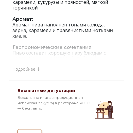
карамели, кукурузы и пряностей, мягкой
горчинкой.
Аромат:
Аромат пива наполнен тонами солода,
зерна, карамели и травянистыми нотками
хмеля.
Гастрономические сочетания:
Пиво составит хорошую пару блюдам с
карри, блюдам индийской, тайской,
китайской, японской, азиатской кухни,
Подробнее
сырами.
Интересные факты:
`Zatecky Gus` Svetle — светлый лагер,
Бесплатные дегустации
сваренный по оригинальной рецептуре на
заводе пивоваренной компании `Балтика`,
Бокал вина и тапас (традиционная
которая входит в состав Carlsberg Group.
испанская закуска) в ресторане ROJO
Пиво производится из чистой воды, светлого
— бесплатно!
ячменного солода, ячменя, мальтозной
патоки и знаменитого чешского ароматного
хмеля сорта `Жатецкий`. Этот хмель
выращивается в районе города Жатец на