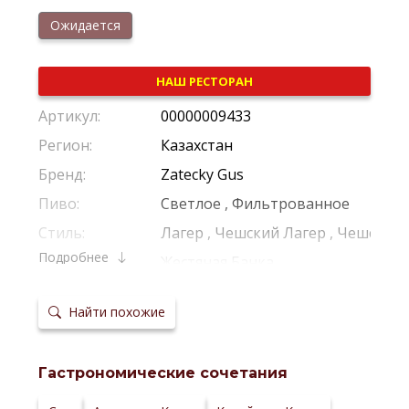
Ожидается
НАШ РЕСТОРАН
Артикул:
00000009433
Регион:
Казахстан
Бренд:
Zatecky Gus
Пиво:
Светлое
,
Фильтрованное
Стиль:
Лагер
,
Чешский Лагер
,
Чешский 
Подробнее
Тара:
Жестяная Банка
Крепость:
4,6%
Найти похожие
Производитель:
Carlsberg Group
Температура
4–6 °С
сервировки:
Гастрономические сочетания
Тип
Низовое Брожение
ферментации:
Сайт