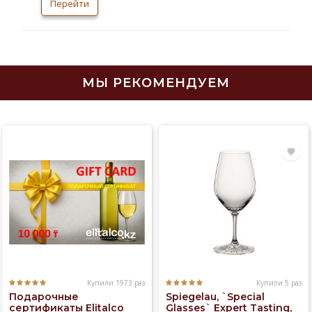
Перейти
севере Чехии более 700 лет. Он считается
одним из самых высококачественных в мире,
его выращиванием занима
МЫ РЕКОМЕНДУЕМ
Купили 1973 раз
Купили 5 раз
Подарочные
Spiegelau, `Special
сертификаты Elitalco
Glasses` Expert Tasting,