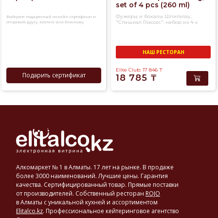
set of 4 pcs (260 ml)
Фужеры и бокалы Шпигелау,
Выберите подарочный онлайн-сертификат и
отправьте другу, коллеге или близкому
"Спешиал Глассес", набор из 4-х
человеку
фужеров для дегустации
НАШ РЕСТОРАН
Elite Club: 17 846
₸
Подарить сертификат
18 785
₸
Алкомаркет № 1 в Алматы. 17 лет на рынке. В продаже
более 3000 наименований. Лучшие цены. Гарантия
качества. Сертифицированный товар. Прямые поставки
от производителей. Собственный ресторан
ROJO
в Алматы с уникальной кухней и ассортиментом
Elitalco.kz
.
Профессиональное кейтеринговое агентство