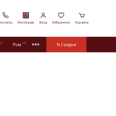
онтакты
Инстаграм
Вход
Избранное
Корзина
92
141
Ром
% Скидки
more