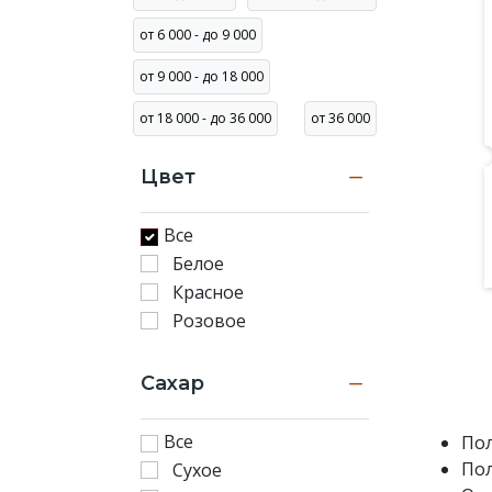
раз.
от 6 000 - до 9 000
Доставка
вина
от 9 000 - до 18 000
в
от 18 000 - до 36 000
от 36 000
Алматы
в
течение
Цвет
3-
х
Все
часов.
Белое
Красное
Розовое
Сахар
Все
Пол
Пол
Сухое