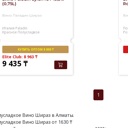
(0,75L)
Ro
Вино Паладин Шираз
Ви
Италия
Paladin
По
Красное
Полусладкое
Ро
КУПИТЬ ОПТОМ 8 800 ₸
Elite Club: 8 963
₸
9 435
₸
1
усладкое Вино Шираз в Алматы.
усладкое Вино Шираз от 1630 ₸