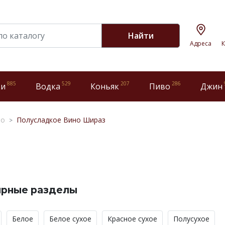
Найти
Адреса
К
885
529
207
286
ки
Водка
Коньяк
Пиво
Джин
но
Полусладкое Вино Шираз
ярные разделы
Белое
Белое сухое
Красное сухое
Полусухое