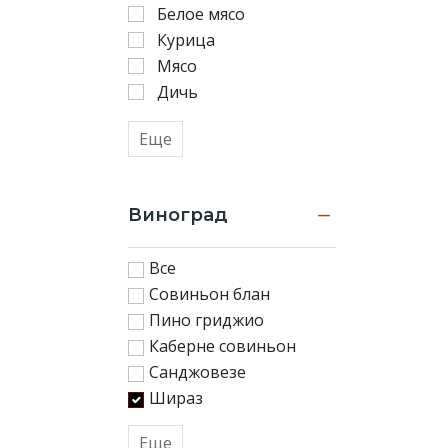
Белое мясо
Курица
Мясо
Дичь
Еще
Виноград
Все
Совиньон блан
Пино гриджио
Каберне совиньон
Санджовезе
Шираз
Еще