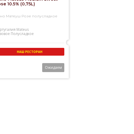
se 10.5% (0,75L)
но Матеуш Розе полусладкое
ртугалия
Mateus
зовое
Полусладкое
НАШ РЕСТОРАН
Ожидаем