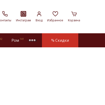
онтакты
Инстаграм
Вход
Избранное
Корзина
92
141
Ром
% Скидки
more