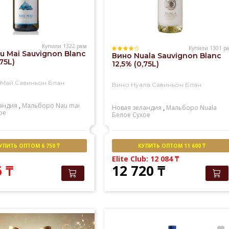
Купили 1322 раза
Купили 1301 ра
u Mai Sauvignon Blanc
Вино Nuala Sauvignon Blanc
,75L)
12,5% (0,75L)
 Май Савиньон Блан
Вино Нуала Савиньон Блан
андия
,
Мальборо
Nau mai
Новая зеландия
,
Мальборо
Nuala
ое
Белое
Сухое
УПИТЬ ОПТОМ 6 750 ₸
КУПИТЬ ОПТОМ 11 600 ₸
Elite Club: 12 084
₸
6
₸
12 720
₸