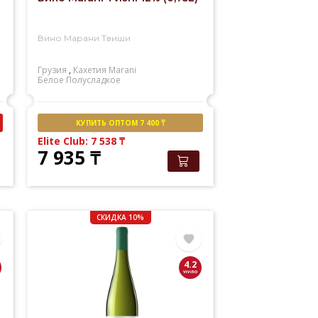
Вино Марани Твиши
Грузия
,
Кахетия
Marani
Белое
Полусладкое
КУПИТЬ ОПТОМ 7 400 ₸
Elite Club: 7 538
₸
7 935
₸
СКИДКА 10%
4.2