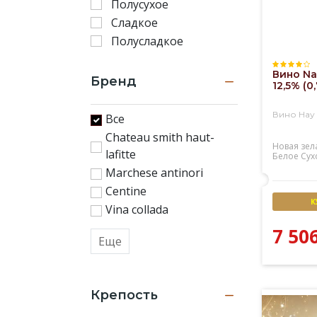
Полусухое
Сладкое
Полусладкое
Вино Na
Бренд
12,5% (0
Вино Нау
Все
Chateau smith haut-
Новая зел
lafitte
Белое
Сух
Marchese antinori
Centine
К
Vina collada
7 50
Еще
Крепость