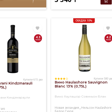
СКИДКА 10%
4.3
4.2
Купили 580 ра
Купили 615 раз
Вино Haulashore Sauvignon
rani Kindzmarauli
Blanc 13% (0,75L)
75L)
Вино Хаулашор Совиньон Блан
ани Киндзмараули
Новая зеландия
,
Нельсон
Haulashore
rani
Белое
Сухое