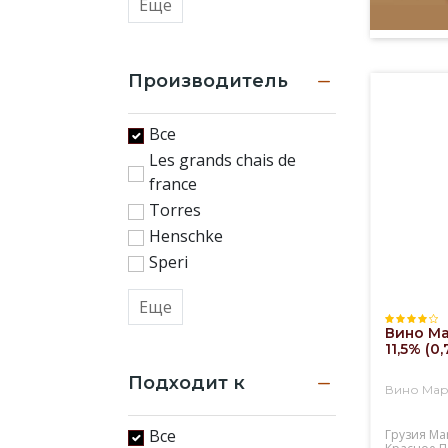
Еще
Производитель
Все
Les grands chais de
france
Torres
Henschke
Speri
Еще
Вино Ma
11,5% (0,
Подходит к
Вино Мар
Все
Грузия
Ma