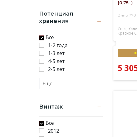
(0,75L)
Потенциал
Вино 770
хранения
Сша
,
Кал
Красное
С
Все
1-2 года
1-3 лет
К
4-5 лет
5 30
2-5 лет
Еще
Винтаж
Все
2012