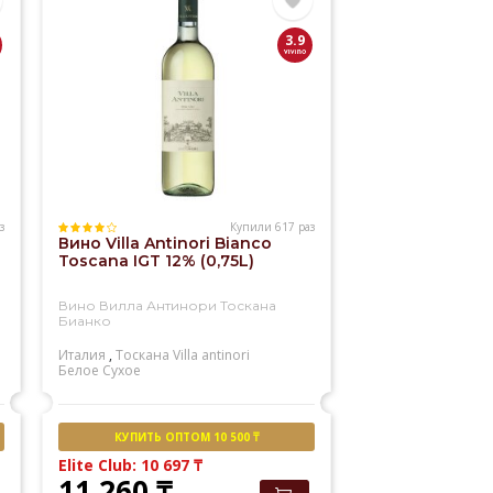
3.9
з
Купили 617 раз
Вино Villa Antinori Bianco
Toscana IGT 12% (0,75L)
Вино Вилла Антинори Тоскана
Бианко
Италия
,
Тоскана
Villa antinori
Белое
Сухое
КУПИТЬ ОПТОМ 10 500 ₸
Elite Club: 10 697
₸
11 260
₸