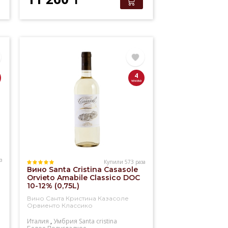
4
з
Купили 573 раза
Вино Santa Cristina Casasole
Orvieto Amabile Classico DOC
10-12% (0,75L)
Вино Санта Кристина Казасоле
Орвиенто Классико
Италия
,
Умбрия
Santa cristina