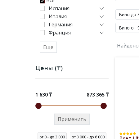
Все
стран.
Испания
Чтобы
Вино до 
Италия
подобрать
ваш
Германия
Вино от 9
напиток,
Франция
воспользуйтесь
ссылками
Найдено
Еще
снизу.
Выбор
проще
Цены (₸)
начать
с
популярных
разделов
1 630 ₸
873 365 ₸
каталога.
Применить
от 0 - до 3 000
от 3 000 - до 6 000
Вино Lit