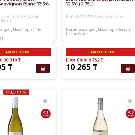
Sauvignon Blanc 13,5%
12,5% (0,75L)
тл Бьюти Блэк Эдишн
Вино КИА ОРА Савиньон Блан
 Блан
андия
,
Мальборо
Little
Новая зеландия
,
Мальборо
Kia ora
Белое
Сухое
ое
НАШ РЕСТОРАН
НАШ РЕСТОРАН
b: 30 310
₸
Elite Club: 9 752
₸
05
₸
10 265
₸
СКИДКА 10%
4.1
4.3