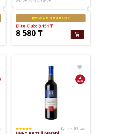
Белое
Полусладкое
КУПИТЬ ОПТОМ 8 000 ₸
Elite Club: 8 151
₸
8 580
₸
4
з
Купили 483 раза
,
Вино Kartuli Marani