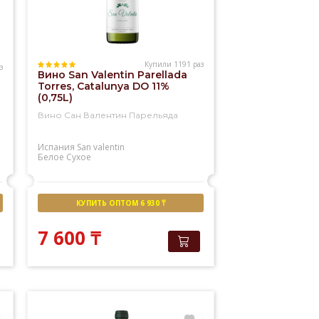
Купили 1191 раз
з
Вино San Valentin Parellada
Torres, Catalunya DO 11%
(0,75L)
Вино Сан Валентин Парельяда
Испания
San valentin
Белое
Сухое
КУПИТЬ ОПТОМ 6 930 ₸
7 600
₸