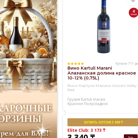
4
Купили 711 ра
Вино Kartuli Marani
Алазанская долина красное
10-12% (0,75L)
Вино Картули Марани Alazani Valley
Red
Грузия
Kartuli marani
Красное
Полусладкое
КУПИТЬ ОПТОМ 3 090 ₸
Elite Club: 3 173
₸
3 340
₸