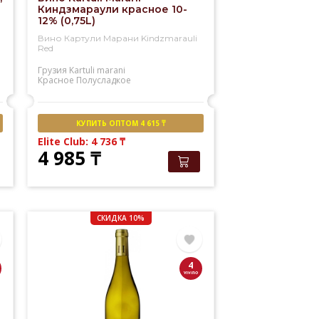
Киндзмараули красное 10-
12% (0,75L)
Вино Картули Марани Kindzmarauli
Red
Грузия
Kartuli marani
Красное
Полусладкое
КУПИТЬ ОПТОМ 4 615 ₸
Elite Club: 4 736
₸
4 985
₸
СКИДКА 10%
4