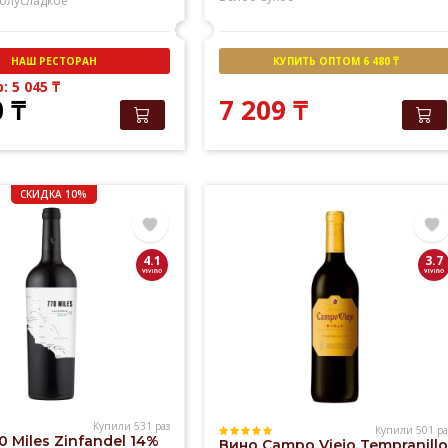
олусладкое
НАШ РЕСТОРАН
КУПИТЬ ОПТОМ 6 480 ₸
b: 5 045
₸
0
₸
7 209
₸
СКИДКА 10%
4.1
3.7
Купили 531 раз
Купили 501 ра
0 Miles Zinfandel 14%
Вино Campo Viejо Tempranillo