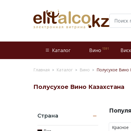
1591
Каталог
Вино
Вис
Главная
Каталог
Вино
Полусухое Вино 
Полусухое Вино Казахстана
У
нас
Попул
представлены
Страна
отборные
вина
Франции
,
Италии
,
Аргентины
,
Чили
и
Красное
других