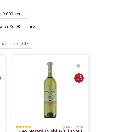
о 9 000 тенге
о от 36 000 тенге
зать по
4.3
а
Купили 279 раз
Вино Marani Tvishi 12% (0,75L)