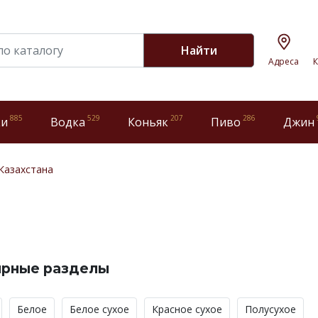
Найти
Адреса
К
885
529
207
286
ки
Водка
Коньяк
Пиво
Джин
Казахстана
ярные разделы
Белое
Белое сухое
Красное сухое
Полусухое