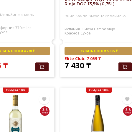
Rioja DOC 13,5% (0,75L)
 Миль Зинфандель
Вино Кампо Вьехо Темпранильо
ифорния
770 miles
Испания
,
Риоха
Campo viejo
ухое
Красное
Сухое
УПИТЬ ОПТОМ 4 770 ₸
КУПИТЬ ОПТОМ 5 995 ₸
Elite Club: 7 059
₸
5
₸
7 430
₸
СКИДКА 10%
СКИДКА 10%
3.6
3.8