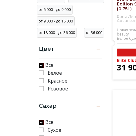
Edition 
(0,75L)
от 6 000 - до 9 000
Вино Лит
Совиньон
от 9 000 - до 18 000
Новая зел
от 18 000 - до 36 000
от 36 000
beauty
Белое
Сух
Цвет
Elite Clu
Все
31 9
Белое
Красное
Розовое
Сахар
Все
Сухое