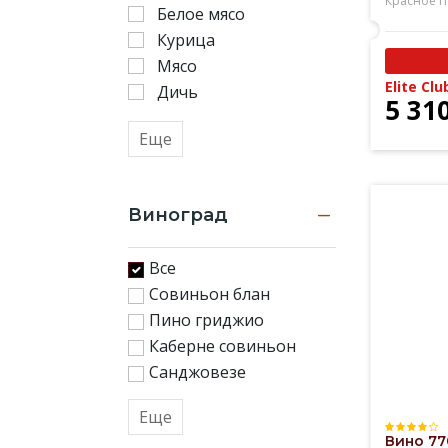
Красное
П
Белое мясо
Курица
Мясо
Elite Clu
Дичь
5 31
Еще
Виноград
Все
Совиньон блан
Пино гриджио
Каберне совиньон
Санджовезе
Еще
Вино 77