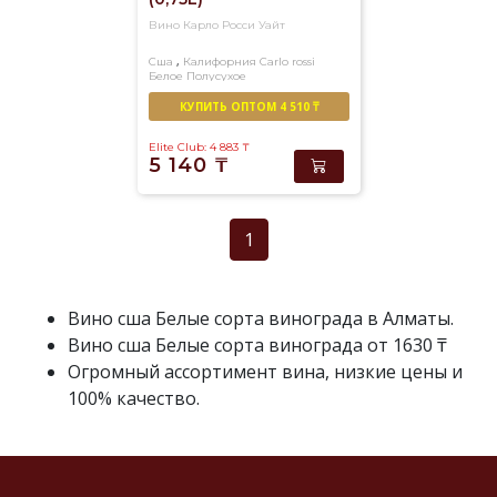
100
Вино Карло Росси Уайт
раз.
,
Сша
Калифорния
Carlo rossi
Доставка
Белое
Полусухое
вина
КУПИТЬ ОПТОМ 4 510 ₸
в
Elite Club: 4 883
₸
Алматы
5 140
₸
в
течение
3-
1
х
часов.
Вино сша Белые сорта винограда в Алматы.
Вино сша Белые сорта винограда от 1630 ₸
Огромный ассортимент вина, низкие цены и
100% качество.