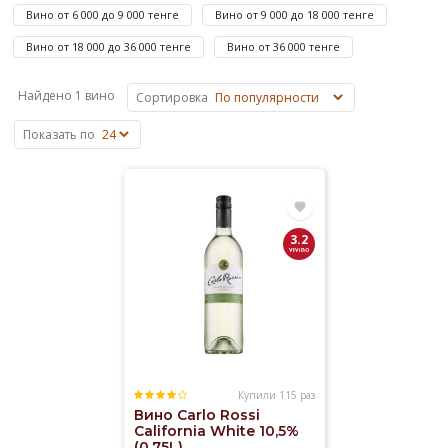
1
Вино от 6 000 до 9 000 тенге
Вино от 9 000 до 18 000 тенге
630
Вино от 18 000 до 36 000 тенге
Вино от 36 000 тенге
до
873
Найдено 1 вино
Сортировка
365
₸
Показать по
—
Carlo
Rossi.
Купили
3.2
Вино
сша
Белые
сорта
винограда
на
Elitalco.kz
Купили 115 раз
Вино Carlo Rossi
уже
California White 10,5%
более
(0,75L)