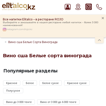
Все напитки Elitalco – в ресторане ROJO
Выбирайте и заказывайте в нашем ресторане любой напиток – более 3 000
наименований!
instagram.com/rojo.kz
Главная
Каталог
Вино
Вино сша
Вино сша Белые Сорта Винограда
Рекомендуем
Джин Gordon`s London Dry Gin 37,5%
Ром Captain Morgan White 37,5%
Вино сша Белые сорта винограда
Водка Smirnoff Red Vodka 37,5%
Вино
Виски Talisker 10 YO Malt 45,8% in Box
сша
Популярные разделы
Пиво Guinness Draught 4,2% Can
Белые
сорта
Красное
Белое
Белое сухое
Красное сухое
винограда
Полусухое
по
цене
Вино до 3 000 тенге
Вино от 3 000 до 6 000 тенге
от