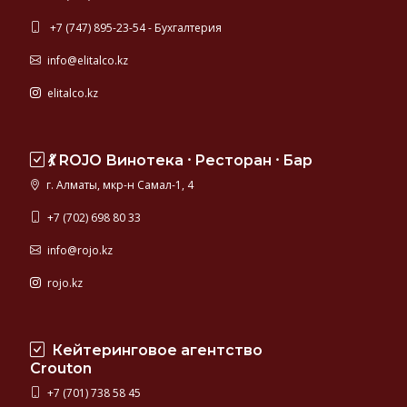
+7 (747) 895-23-54 - Бухгалтерия
info@elitalco.kz
elitalco.kz
💃 ROJO Винотека ⸱ Ресторан ⸱ Бар
г. Алматы, мкр-н Самал-1, 4
+7 (702) 698 80 33
info@rojo.kz
rojo.kz
Кейтеринговое агентство
Crouton
+7 (701) 738 58 45