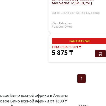
Mouvedre 12,5% (0,75L)
Вино Фолс Бэй Сэнсо Мурведр
Юар
False bay
Розовое
Сухое
НАШ РЕСТОРАН
Elite Club: 5 581
₸
5 875
₸
1
овое Вино южной африки в Алматы.
овое Вино южной африки от 1630 ₸