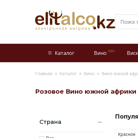
1591
Каталог
Вино
Вис
Главная
Каталог
Вино
Вино южной афр
Розовое Вино южной африки
Розовое
Вино
Попул
южной
Страна
африки
по
Красное