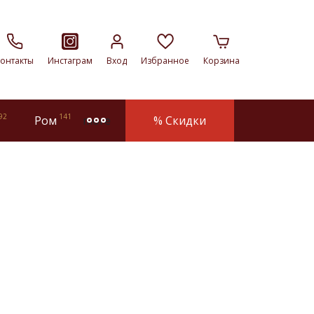
онтакты
Инстаграм
Вход
Избранное
Корзина
92
141
Ром
% Скидки
more