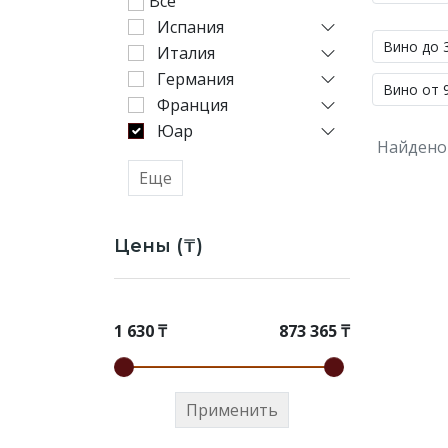
Все
цене
Испания
от
Вино до 
Италия
1
Германия
630
Вино от 9
до
Франция
873
Юар
Найдено
365
₸
Еще
—
.
Цены (₸)
Купили
Розовое
Вино
южной
1 630 ₸
873 365 ₸
африки
на
Elitalco.kz
Применить
уже
более