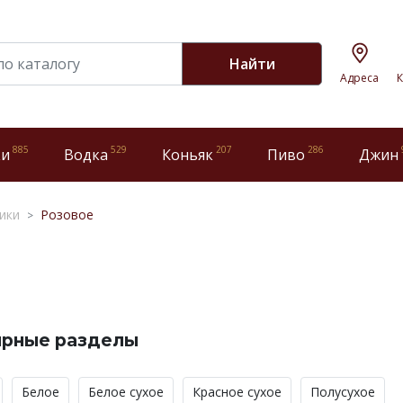
Найти
Адреса
К
885
529
207
286
ки
Водка
Коньяк
Пиво
Джин
ики
Розовое
ярные разделы
Белое
Белое сухое
Красное сухое
Полусухое