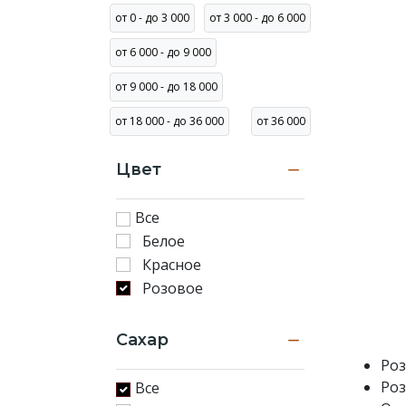
100
от 0 - до 3 000
от 3 000 - до 6 000
раз.
от 6 000 - до 9 000
Доставка
вина
от 9 000 - до 18 000
в
от 18 000 - до 36 000
от 36 000
Алматы
в
течение
Цвет
3-
х
Все
часов.
Белое
Красное
Розовое
Сахар
Роз
Роз
Все