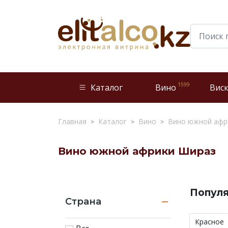
1599
Каталог
Вино
Вис
Главная
Каталог
Вино
Вино южной афр
Вино южной африки Шираз
Вино
южной
Попул
африки
Страна
Шираз
по
Красное