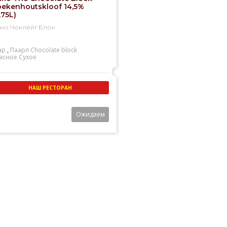
ekenhoutskloof 14,5%
,75L)
но Чоклейт Блок
ар
,
Паарл
Chocolate block
асное
Сухое
НАШ РЕСТОРАН
Ожидаем