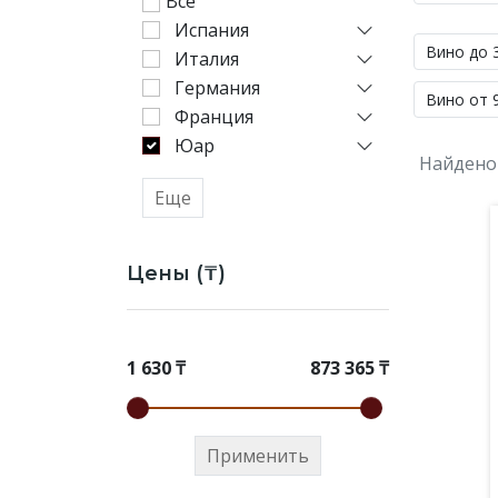
Все
цене
Испания
от
Вино до 
Италия
1
Германия
630
Вино от 9
до
Франция
873
Юар
Найдено
365
₸
Еще
—
Chocolate
Цены (₸)
Block,
Porcupine
Ridge,
Vondeling.
1 630 ₸
873 365 ₸
Купили
Вино
южной
Применить
африки
Шираз