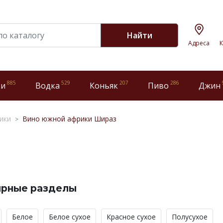
Найти
Адреса
К
885
529
207
286
ки
Водка
Коньяк
Пиво
Джин
ики
Вино южной африки Шираз
ярные разделы
Белое
Белое сухое
Красное сухое
Полусухое