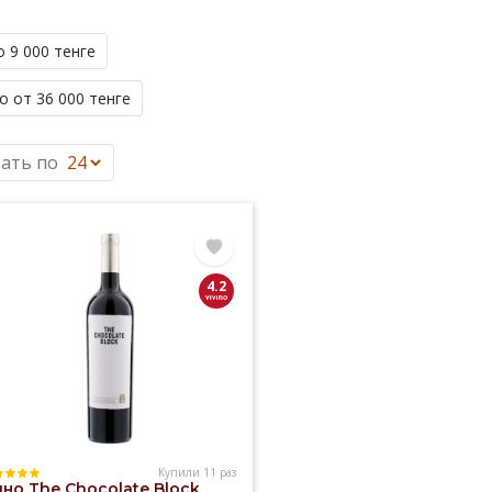
о 9 000 тенге
о от 36 000 тенге
ать по
4.2
Купили 11 раз
но The Chocolate Block