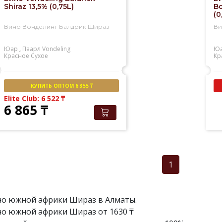
Shiraz 13,5% (0,75L)
Bo
(0
Вино Вонделинг Балдрик Шираз
Ви
Юар
,
Паарл
Vondeling
Ю
Красное
Сухое
Кр
КУПИТЬ ОПТОМ 6 355 ₸
Elite Club: 6 522
₸
6 865
₸
1
о южной африки Шираз в Алматы.
о южной африки Шираз от 1630 ₸