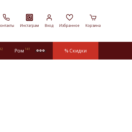
онтакты
Инстаграм
Вход
Избранное
Корзина
92
141
Ром
% Скидки
more