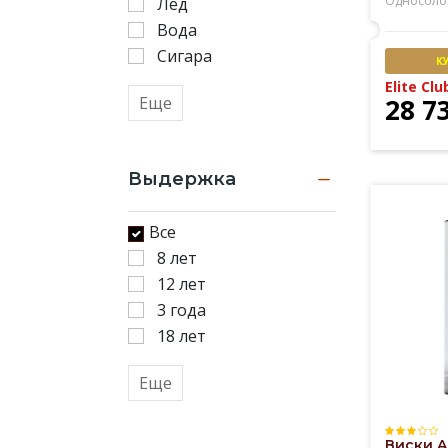
Односоло
Лед
Вода
Сигара
К
Elite Clu
Еще
28 7
Выдержка
Все
8 лет
12 лет
3 года
18 лет
Еще
Виски A