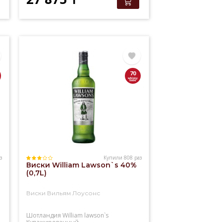
70
з
Купили 808 раз
Виски William Lawson`s 40%
(0,7L)
Виски Вильям Лоусонс
Шотландия
William lawson`s