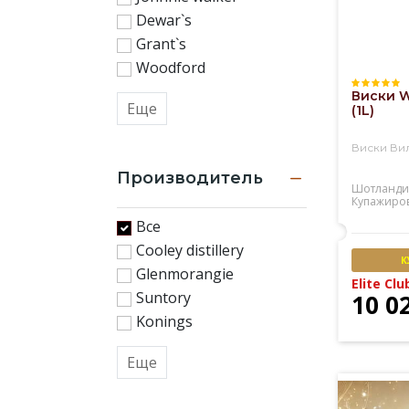
Dewar`s
Grant`s
Woodford
Виски W
Еще
(1L)
Виски Ви
Производитель
Шотланди
Купажиро
Все
Cooley distillery
К
Glenmorangie
Elite Clu
Suntory
10 0
Konings
Еще