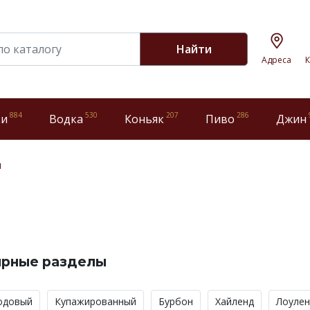
Найти
Адреса
К
884
530
207
286
ки
Водка
Коньяк
Пиво
Джин
и
ярные разделы
одовый
Купажированный
Бурбон
Хайленд
Лоулен