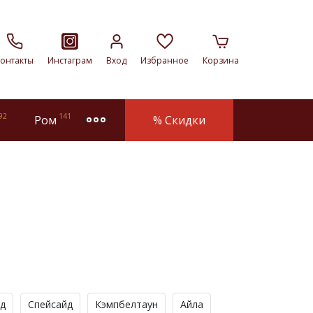
онтакты
Инстаграм
Вход
Избранное
Корзина
92
141
Ром
% Скидки
more
д
Спейсайд
Кэмпбелтаун
Айла