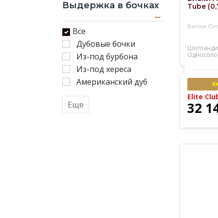
Выдержка в бочках
Tube (0,
Виски Олт
Все
Дубовые бочки
Шотланди
Односоло
Из-под бурбона
Из-под хереса
Американский дуб
К
Elite Clu
Еще
32 1