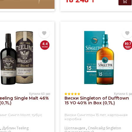
4.4
80.7
Купили 60 раз
Купили 6 ра
eeling Single Malt 46%
Виски Singleton of Dufftown
(0,7L)
15 YO 40% in Box (0,7L)
инг Сингл Молт, тубус
Виски Синглтон 15 лет, картонная
коробка
,
Дублин
Teeling
Шотландия
,
Спейсайд
Singleton