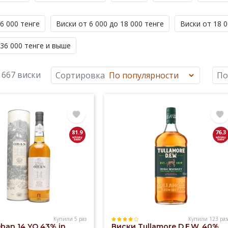
6 000 тенге
Виски от 6 000 до 18 000 тенге
Виски от 18 0
 36 000 тенге и выше
 667 виски
Сортировка
По
81.9
76.3
Купили 5 раз
Купили 123 раз
ban 14 YO 43% in
Виски Tullamore D.E.W. 40%