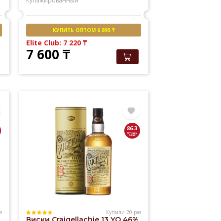
Купажированный
КУПИТЬ ОПТОМ 6 895 ₸
Elite Club: 7 220
₸
7 600
₸
86.3
з
Купили 20 раз
Виски Craigellachie 13 YO 46%