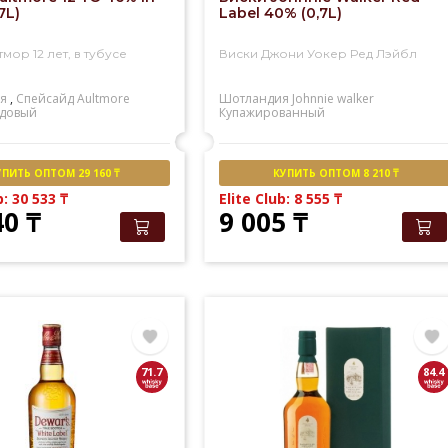
7L)
Label 40% (0,7L)
мор 12 лет, в тубусе
Виски Джони Уокер Ред Лэйбл
я
,
Спейсайд
Aultmore
Шотландия
Johnnie walker
довый
Купажированный
УПИТЬ ОПТОМ 29 160 ₸
КУПИТЬ ОПТОМ 8 210 ₸
b: 30 533
₸
Elite Club: 8 555
₸
40
₸
9 005
₸
71.7
84.4