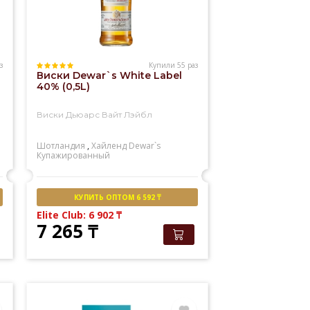
з
Купили 55 раз
Виски Dewar`s White Label
40% (0,5L)
Виски Дьюарс Вайт Лэйбл
Шотландия
,
Хайленд
Dewar`s
Купажированный
КУПИТЬ ОПТОМ 6 592 ₸
Elite Club: 6 902
₸
7 265
₸