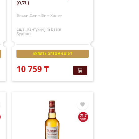
(0,7L)
Виски Джим Бим Ханеу
Сша
,
Кентукки
Jim beam
Бурбон
КУПИТЬ ОПТОМ 9 810 ₸
10 759
₸
71.7