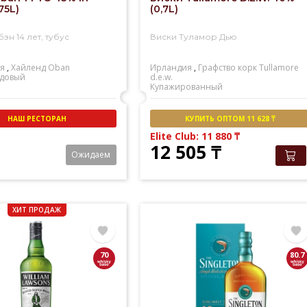
75L)
(0,7L)
эн 14 лет, тубус
Виски Туламор Дью
я
,
Хайленд
Oban
Ирландия
,
Графство корк
Tullamore
довый
d.e.w.
Купажированный
НАШ РЕСТОРАН
КУПИТЬ ОПТОМ 11 628 ₸
Elite Club: 11 880
₸
12 505
₸
Ожидаем
ХИТ ПРОДАЖ
70
80.7