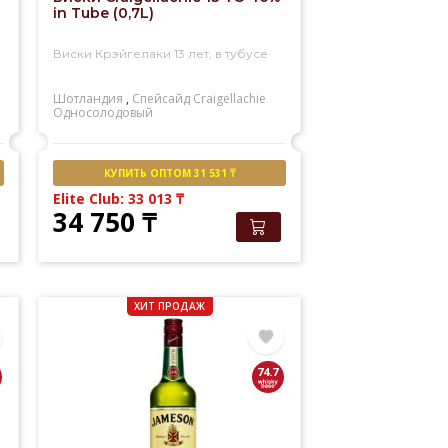
in Tube (0,7L)
Виски Крэйгелаки 13 лет, в тубусе
Шотландия
,
Спейсайд
Craigellachie
Односолодовый
КУПИТЬ ОПТОМ 31 531 ₸
Elite Club: 33 013
₸
34 750
₸
ХИТ ПРОДАЖ
74.7