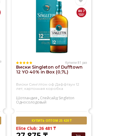
80.7
з
Купили 81 раз
Виски Singleton of Dufftown
12 YO 40% in Box (0,7L)
Виски Синглтон оф Даффтаун 12
лет, картонная коробка
Шотландия
,
Спейсайд
Singleton
Односолодовый
КУПИТЬ ОПТОМ 25 420 ₸
Elite Club: 26 481
₸
27 875
₸