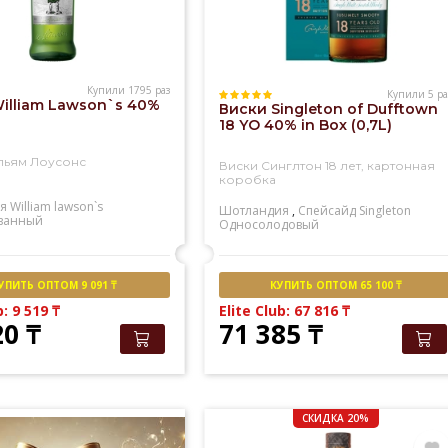
Купили 1795 раз
Купили 5 ра
illiam Lawson`s 40%
Виски Singleton of Dufftown
18 YO 40% in Box (0,7L)
льям Лоусонс
Виски Синглтон 18 лет, картонная
коробка
я
William lawson`s
Шотландия
,
Спейсайд
Singleton
ванный
Односолодовый
УПИТЬ ОПТОМ 9 091 ₸
КУПИТЬ ОПТОМ 65 100 ₸
b: 9 519
₸
Elite Club: 67 816
₸
20
₸
71 385
₸
СКИДКА 20%