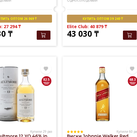
довый
Односолодовый
УПИТЬ ОПТОМ 26 069 ₸
КУПИТЬ ОПТОМ 39 240 ₸
b: 27 294
₸
Elite Club: 40 879
₸
30
₸
43 030
₸
82.5
68.3
Купили 29 раз
Купили 60 ра
ultmore 12 YO 46% in
Виски Johnnie Walker Red