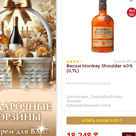
79.3
Купили 305 ра
Виски Monkey Shoulder 40%
(0,7L)
Виски Манки Шоулдер
Шотландия
,
Спейсайд
Monkey
shoulder
Купажированный солод
КУПИТЬ ОПТОМ 16 973 ₸
18 248
₸