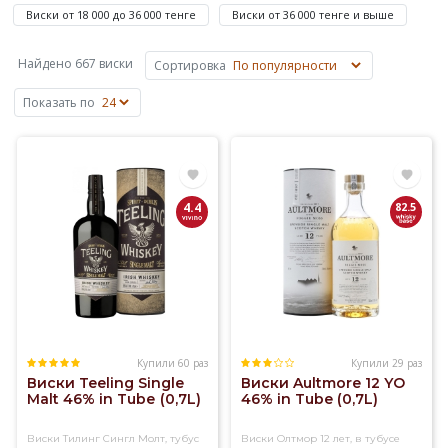
зернового
Виски от 18 000 до 36 000 тенге
Виски от 36 000 тенге и выше
сусла
на
Найдено 667 виски
Сортировка
основе
ячменя,
Показать по
пшеницы,
ржи
или
кукурузы.
Основные
4.4
82.5
объемы
виски
производят
в
Шотландии,
Ирландии,
США
и
Купили 60 раз
Купили 29 раз
Виски Teeling Single
Виски Aultmore 12 YO
Канаде,
Malt 46% in Tubе (0,7L)
46% in Tube (0,7L)
известен
также
Виски Тилинг Сингл Молт, тубус
Виски Олтмор 12 лет, в тубусе
японский