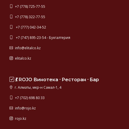
+7 (778) 725-77-55
+7 (778) 322-77-55
+7 (777) 042-34-52
+7 (747) 895-23-54 - Бухгалтерия
info@elitalco.kz
elitalco.kz
💃 ROJO Винотека ⸱ Ресторан ⸱ Бар
г. Алматы, мкр-н Самал-1, 4
+7 (702) 698 80 33
info@rojo.kz
rojo.kz