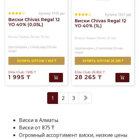
Купили 1735 раз
Купили 1567 раз
Виски Chivas Regal 12
Виски Chivas Regal 12
YO 40% (0,05L)
YO 40% (1L)
Виски Чивас Регал 12 лет
Виски Чивас Регал 12 лет
,
Шотландия
Спейсайд
Chivas
,
Шотландия
Спейсайд
Chivas
regal
regal
Купажированный
Купажированный
КУПИТЬ ОПТОМ 1 855 ₸
КУПИТЬ ОПТОМ 26 285 ₸
Elite Club: 1 895
₸
Elite Club: 26 852
₸
1 995
₸
28 265
₸
1
2
3
Виски в Алматы.
Виски от 875 ₸
Огромный ассортимент виски, низкие цены