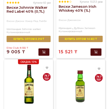
Купили 10253 раза
Купили 60 раз
Виски Jameson Irish
Виски Johnnie Walker
Whiskey 40% (1L)
Red Label 40% (0,7L)
Виски Джемесон
Виски Джони Уокер Ред Лэйбл
,
Ирландия
Дублин
Jameson
Шотландия
Johnnie walker
Купажированный
Купажированный
КУПИТЬ ОПТОМ 8 210 ₸
КУПИТЬ ОПТОМ 14 433 ₸
Elite Club: 8 555
₸
9 005
₸
15 521
₸
СКИДКА 15%
74.7
74.7