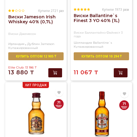
Купили 1973 раза
Купили 2721 раз
Виски Ballantine`s
Виски Jameson Irish
Finest 3 YO 40% (1L)
Whiskey 40% (0,7L)
Виски Баллантайнз Файнест 3
Виски Джемесон
года
Шотландия
Ballantine`s
,
Ирландия
Дублин
Jameson
Купажированный
Купажированный
КУПИТЬ ОПТОМ 12 905 ₸
КУПИТЬ ОПТОМ 10 294 ₸
Elite Club: 13 186
₸
13 880
₸
11 067
₸
ХИТ ПРОДАЖ
71
71