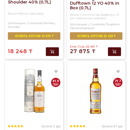
Shoulder 40% (0,7L)
Dufftown 12 YO 40% in
Box (0,7L)
Виски Манки Шоулдер
Виски Синглтон оф Даффтаун 12
лет, картонная коробка
,
Шотландия
Спейсайд
Monkey
,
Шотландия
Спейсайд
Singleton
shoulder
Односолодовый
Купажированный солод
КУПИТЬ ОПТОМ 16 973 ₸
КУПИТЬ ОПТОМ 25 420 ₸
Elite Club: 26 481
₸
18 248
₸
27 875
₸
81.9
71.7
Купили 5 раз
Купили 87 раз