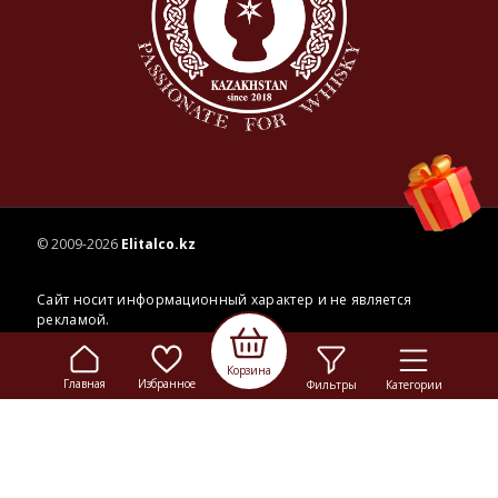
© 2009-2026
Elitalco.kz
Корзина
Сайт носит информационный характер и не является
Главная
Избранное
Фильтры
Категории
рекламой.
Сделка купли-продажи на основании публичной
оферты
осуществляется на территории розничного магазина.