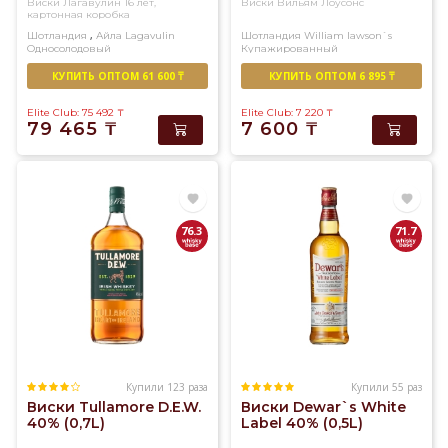
Виски Лагавулин 16 лет,
Виски Вильям Лоусонс
картонная коробка
,
Шотландия
Айла
Lagavulin
Шотландия
William lawson`s
Односолодовый
Купажированный
КУПИТЬ ОПТОМ 61 600 ₸
КУПИТЬ ОПТОМ 6 895 ₸
Elite Club: 75 492
₸
Elite Club: 7 220
₸
79 465
₸
7 600
₸
76.3
71.7
Купили 123 раза
Купили 55 раз
Виски Tullamore D.E.W.
Виски Dewar`s White
40% (0,7L)
Label 40% (0,5L)