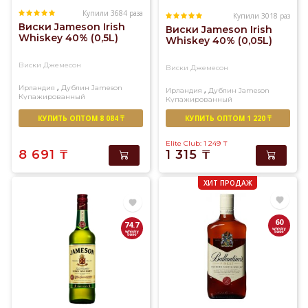
Купили 3684 раза
Купили 3018 раз
Виски Jameson Irish
Виски Jameson Irish
Whiskey 40% (0,5L)
Whiskey 40% (0,05L)
Виски Джемесон
Виски Джемесон
,
Ирландия
Дублин
Jameson
,
Ирландия
Дублин
Jameson
Купажированный
Купажированный
КУПИТЬ ОПТОМ 8 084 ₸
КУПИТЬ ОПТОМ 1 220 ₸
Elite Club: 1 249
₸
8 691
₸
1 315
₸
ХИТ ПРОДАЖ
60
74.7