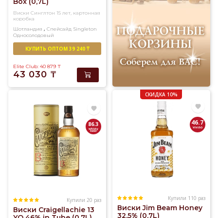
Box (0,7L)
Виски Синглтон 15 лет, картонная
коробка
,
Шотландия
Спейсайд
Singleton
Односолодовый
КУПИТЬ ОПТОМ 39 240 ₸
Elite Club: 40 879
₸
43 030
₸
СКИДКА 10%
46.7
86.3
Купили 110 раз
Купили 20 раз
Виски Jim Beam Honey
Виски Craigellachie 13
32,5% (0,7L)
YO 46% in Tube (0,7L)