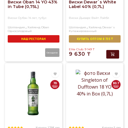
Виски Oban 14 YO 43%
Виски Dewar`s White
in Tube (0,75L)
Label 40% (0,7L)
Виски Оубэн 14 лет, тубус
Виски Дьюарс Вайт Лэйбл
,
,
Шотландия
Хайленд
Oban
Шотландия
Хайленд
Dewar`s
Односолодовый
Купажированный
НАШ РЕСТОРАН
КУПИТЬ ОПТОМ 8 735 ₸
Elite Club: 9 149
₸
Ожидаем
9 630
₸
70
80.7
Купили 1798 раз
Купили 5 раз