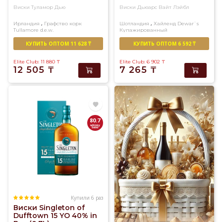
Виски Туламор Дью
Виски Дьюарс Вайт Лэйбл
,
,
Ирландия
Графство корк
Шотландия
Хайленд
Dewar`s
Tullamore d.e.w.
Купажированный
Купажированный
КУПИТЬ ОПТОМ 11 628 ₸
КУПИТЬ ОПТОМ 6 592 ₸
Elite Club: 11 880
₸
Elite Club: 6 902
₸
12 505
₸
7 265
₸
80.7
Купили 6 раз
Виски Singleton of
Dufftown 15 YO 40% in