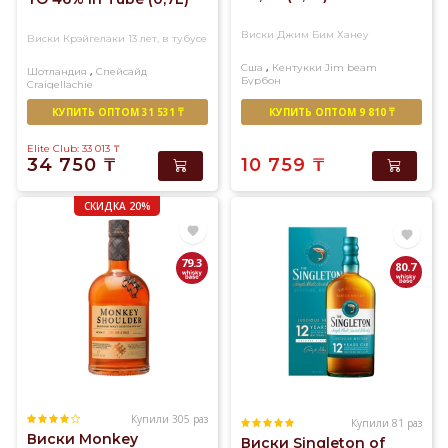
Виски Джим Бим Ханеу
Виски Крэйгелаки 13 лет, в тубусе
,
Сша
Кентукки
Jim beam
,
Шотландия
Спейсайд
Бурбон
Craigellachie
Односолодовый
КУПИТЬ ОПТОМ 31 531 ₸
КУПИТЬ ОПТОМ 9 810 ₸
Elite Club: 33 013
₸
34 750
₸
10 759
₸
СКИДКА 20%
79.3
80.7
Купили 305 раз
Купили 81 раз
Виски Monkey
Виски Singleton of