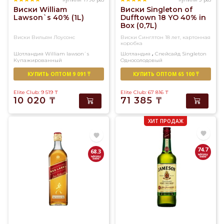
Виски William
Виски Singleton of
Lawson`s 40% (1L)
Dufftown 18 YO 40% in
Box (0,7L)
Виски Вильям Лоусонс
Виски Синглтон 18 лет, картонная
коробка
,
Шотландия
William lawson`s
Шотландия
Спейсайд
Singleton
Купажированный
Односолодовый
КУПИТЬ ОПТОМ 9 091 ₸
КУПИТЬ ОПТОМ 65 100 ₸
Elite Club: 9 519
₸
Elite Club: 67 816
₸
10 020
₸
71 385
₸
ХИТ ПРОДАЖ
74.7
68.3