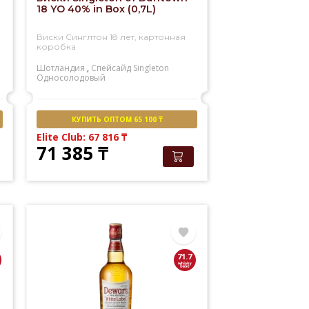
18 YO 40% in Box (0,7L)
Виски Синглтон 18 лет, картонная
коробка
Шотландия
,
Спейсайд
Singleton
Односолодовый
КУПИТЬ ОПТОМ 65 100 ₸
Elite Club: 67 816
₸
71 385
₸
71.7