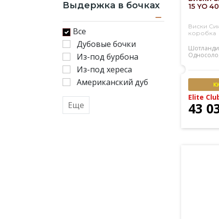
Выдержка в бочках
15 YO 40
Виски Син
Все
коробка
Дубовые бочки
Шотланди
Односоло
Из-под бурбона
Из-под хереса
Американский дуб
К
Elite Clu
Еще
43 0