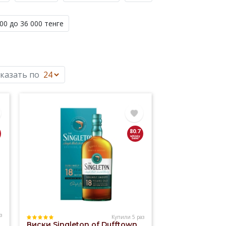
00 до 36 000 тенге
казать по
80.7
з
Купили 5 раз
Виски Singleton of Dufftown