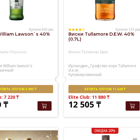
Купили 820 раз
Купили 123 раз
illiam Lawson`s 40%
Виски Tullamore D.E.W. 40%
(0,7L)
льям Лоусонс
Виски Туламор Дью
я
William lawson`s
Ирландия
,
Графство корк
Tullamore
ванный
d.e.w.
Купажированный
УПИТЬ ОПТОМ 6 895 ₸
КУПИТЬ ОПТОМ 11 628 ₸
b: 7 220
₸
Elite Club: 11 880
₸
0
₸
12 505
₸
СКИДКА 20%