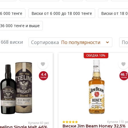
6 000 тенге
Виски от 6 000 до 18 000 тенге
Виски от 18 0
 36 000 тенге и выше
 668 виски
Сортировка
По
СКИДКА 10%
4.4
46.7
Купили 110 ра
Купили 60 раз
Виски Jim Beam Honey 32,5%
eeling Single Malt 46%