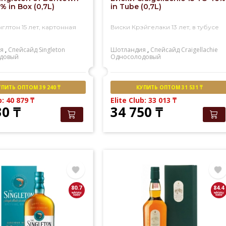
% in Box (0,7L)
in Tube (0,7L)
глтон 15 лет, картонная
Виски Крэйгелаки 13 лет, в тубусе
я
,
Спейсайд
Singleton
Шотландия
,
Спейсайд
Craigellachie
довый
Односолодовый
УПИТЬ ОПТОМ 39 240 ₸
КУПИТЬ ОПТОМ 31 531 ₸
b: 40 879
₸
Elite Club: 33 013
₸
30
₸
34 750
₸
80.7
84.4