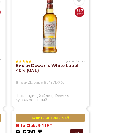
71.7
з
Купили 87 раз
Виски Dewar`s White Label
40% (0,7L)
Виски Дьюарс Вайт Лэйбл
Шотландия
,
Хайленд
Dewar`s
Купажированный
КУПИТЬ ОПТОМ 8 735 ₸
Elite Club: 9 149
₸
9 630
₸