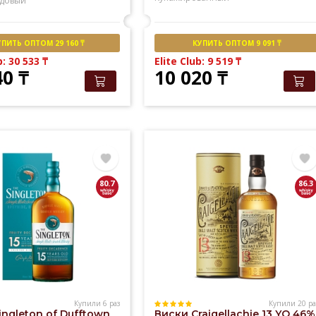
довый
УПИТЬ ОПТОМ 29 160 ₸
КУПИТЬ ОПТОМ 9 091 ₸
b: 30 533
₸
Elite Club: 9 519
₸
40
₸
10 020
₸
80.7
86.3
Купили 6 раз
Купили 20 ра
ingleton of Dufftown
Виски Craigellachie 13 YO 46%