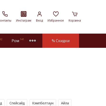
онтакты
Инстаграм
Вход
Избранное
Корзина
92
141
Ром
% Скидки
more
д
Спейсайд
Кэмпбелтаун
Айла