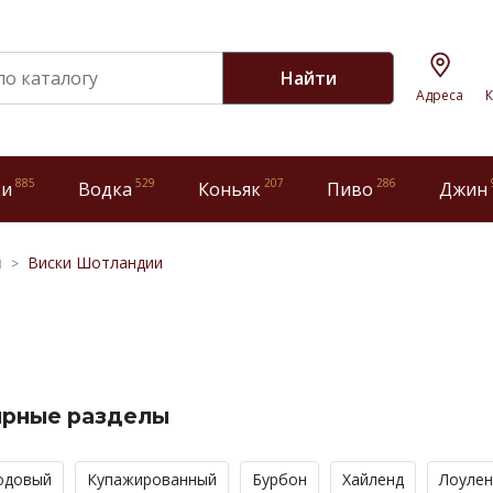
Найти
Адреса
К
885
529
207
286
ки
Водка
Коньяк
Пиво
Джин
и
Виски Шотландии
ярные разделы
одовый
Купажированный
Бурбон
Хайленд
Лоулен