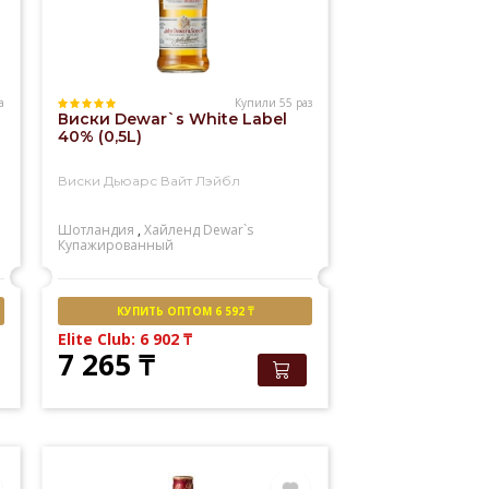
а
Купили 55 раз
Виски Dewar`s White Label
40% (0,5L)
Виски Дьюарс Вайт Лэйбл
Шотландия
,
Хайленд
Dewar`s
Купажированный
КУПИТЬ ОПТОМ 6 592 ₸
Elite Club: 6 902
₸
7 265
₸