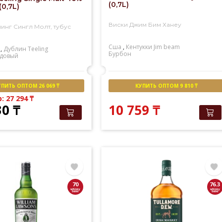
(0,7L)
(0,7L)
Виски Джим Бим Ханеу
инг Сингл Молт, тубус
Сша
,
Кентукки
Jim beam
,
Дублин
Teeling
Бурбон
довый
УПИТЬ ОПТОМ 26 069 ₸
КУПИТЬ ОПТОМ 9 810 ₸
b: 27 294
₸
30
₸
10 759
₸
70
76.3