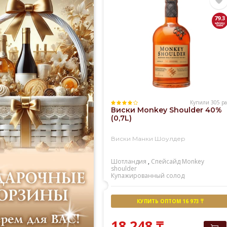
79.3
Купили 305 ра
Виски Monkey Shoulder 40%
(0,7L)
Виски Манки Шоулдер
Шотландия
,
Спейсайд
Monkey
shoulder
Купажированный солод
КУПИТЬ ОПТОМ 16 973 ₸
18 248
₸