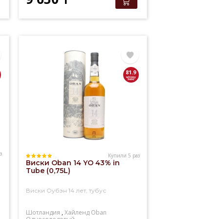
81.9
з
Купили 5 раз
Виски Oban 14 YO 43% in
Tube (0,75L)
Виски Оубэн 14 лет, тубус
Шотландия
,
Хайленд
Oban