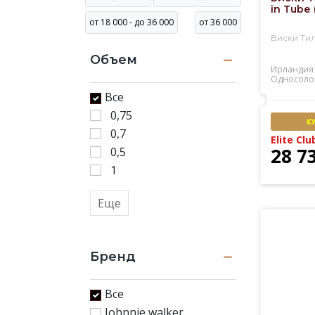
Канаде,
in Tubе 
известен
от 18 000 - до 36 000
от 36 000
также
Виски Тил
японский
Объем
виски.
Ирландия
У
Односоло
нас
Все
вы
0,75
найдете
К
0,7
огромный
Elite Clu
28 7
0,5
ассортимент
солодового
1
и
купажированного
Еще
виски
превосходного
качества
Бренд
Все
Johnnie walker