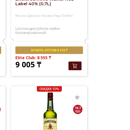
Label 40% (0,7L)
Виски Джони Уокер Ред Лэйбл
Шотландия
Johnnie walker
Купажированный
КУПИТЬ ОПТОМ 8 210 ₸
Elite Club: 8 555
₸
9 005
₸
СКИДКА 15%
74.7