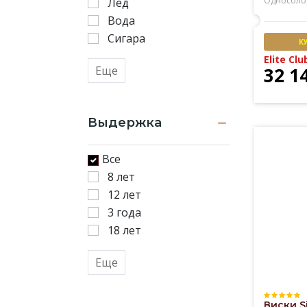
Односоло
Лед
Вода
Сигара
К
Elite Clu
Еще
32 1
Выдержка
Все
8 лет
12 лет
3 года
18 лет
Еще
Виски S