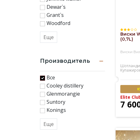
Dewar`s
Grant`s
Woodford
Виски W
Еще
(0,7L)
Виски Ви
Производитель
Шотланди
Купажиро
Все
Cooley distillery
К
Glenmorangie
Elite Clu
Suntory
7 60
Konings
Еще