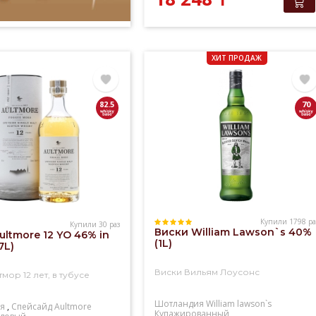
ХИТ ПРОДАЖ
82.5
70
Купили 1798 ра
Купили 30 раз
Виски William Lawson`s 40%
ultmore 12 YO 46% in
(1L)
7L)
Виски Вильям Лоусонс
мор 12 лет, в тубусе
Шотландия
William lawson`s
я
,
Спейсайд
Aultmore
Купажированный