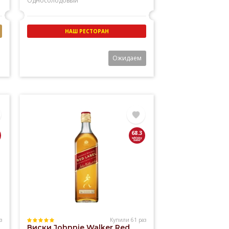
Односолодовый
НАШ РЕСТОРАН
Ожидаем
68.3
з
Купили 61 раз
Виски Johnnie Walker Red