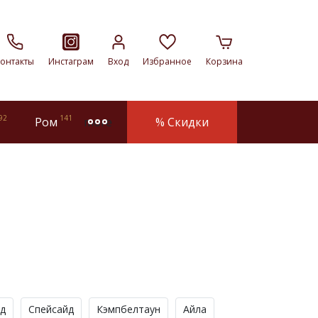
онтакты
Инстаграм
Вход
Избранное
Корзина
92
141
Ром
% Скидки
more
д
Спейсайд
Кэмпбелтаун
Айла