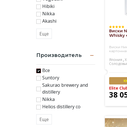
Hibiki
Nikka
Akashi
Виски N
Еще
Whisky 4
Виски Ни
картонна
Производитель
Япония
,
Х
Солодовы
Все
Suntory
К
Sakurao brewery and
Elite Clu
distillery
38 0
Nikka
Helios distillery co
Еще