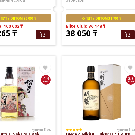
ванный солод
Зерновой
УПИТЬ ОПТОМ 96 000 ₸
КУПИТЬ ОПТОМ 34 700 ₸
b: 100 002
₸
Elite Club: 36 148
₸
265
₸
38 050
₸
4.4
3.8
Купили 5 раз
Купили 5 ра
atsui Sakura Cask
Виски Nikka, Taketsuru Pure