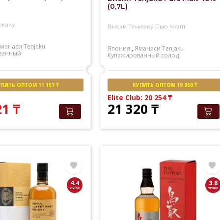
(0,7L)
нжаку
Виски Тенжаку Пью Молт
манаси
Tenjaku
Япония
,
Яманаси
Tenjaku
ванный
Купажированный солод
УПИТЬ ОПТОМ 11 157 ₸
КУПИТЬ ОПТОМ 19 950 ₸
Elite Club: 20 254
₸
21
₸
21 320
₸
4.4
3.8