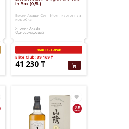
in Box (0,5L)
Виски Акаши Синг Молт, картонная
коробка
Япония
Akashi
Односолодовый
НАШ РЕСТОРАН
Elite Club: 39 169
₸
41 230
₸
3.8