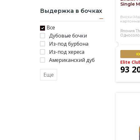
Single M
Выдержка в бочках
Виски Ма
картонна
Все
Япония
Th
Дубовые бочки
Односоло
Из-под бурбона
Из-под хереса
К
Американский дуб
Elite Clu
93 2
Еще