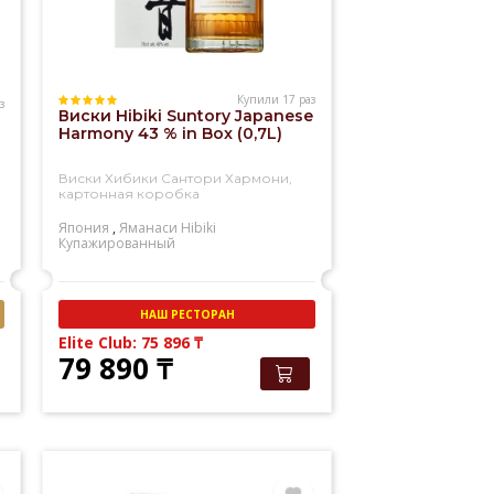
Купили 17 раз
з
Виски Hibiki Suntory Japanese
Harmony 43 % in Box (0,7L)
Виски Хибики Сантори Хармони,
картонная коробка
Япония
,
Яманаси
Hibiki
Купажированный
НАШ РЕСТОРАН
Elite Club: 75 896
₸
79 890
₸