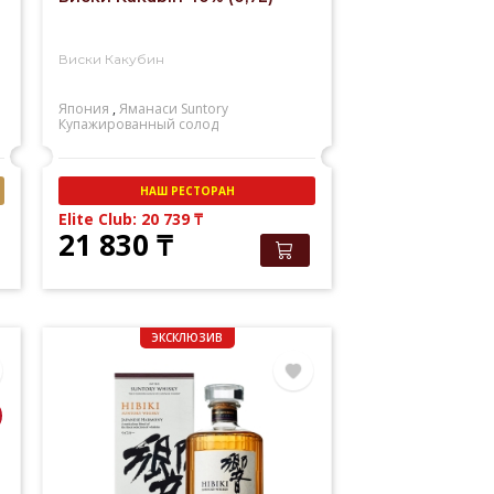
Виски Какубин
Япония
,
Яманаси
Suntory
Купажированный солод
НАШ РЕСТОРАН
Elite Club: 20 739
₸
21 830
₸
ЭКСКЛЮЗИВ