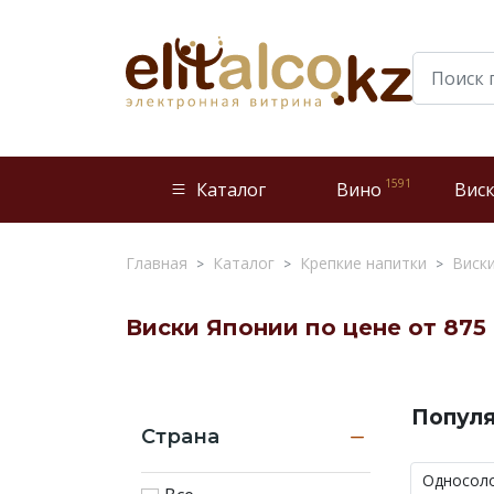
1591
Каталог
Вино
Вис
Главная
Каталог
Крепкие напитки
Виск
Виски Японии по цене от 875
Виски
Японии
Попул
по
Страна
цене
от
Односол