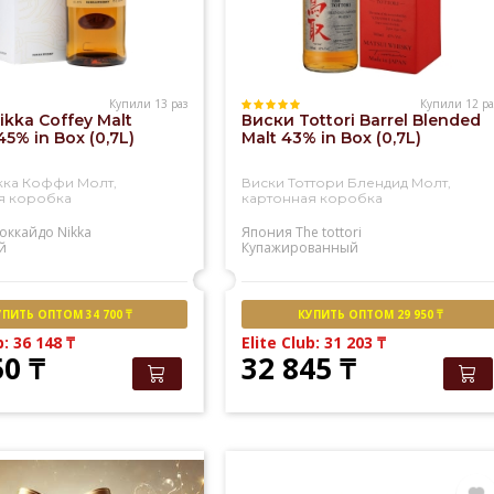
Купили 13 раз
Купили 12 ра
ikka Coffey Malt
Виски Tottori Barrel Blended
5% in Box (0,7L)
Malt 43% in Box (0,7L)
кка Коффи Молт,
Виски Тоттори Блендид Молт,
я коробка
картонная коробка
оккайдо
Nikka
Япония
The tottori
й
Купажированный
УПИТЬ ОПТОМ 34 700 ₸
КУПИТЬ ОПТОМ 29 950 ₸
b: 36 148
₸
Elite Club: 31 203
₸
50
₸
32 845
₸