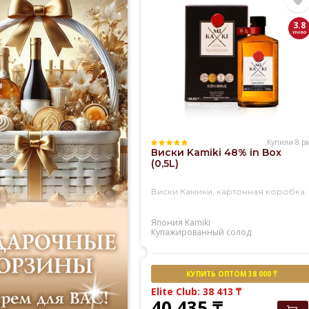
3.8
Купили 8 ра
Виски Kamiki 48% in Box
(0,5L)
Виски Камики, картонная коробка
Япония
Kamiki
Купажированный солод
КУПИТЬ ОПТОМ 38 000 ₸
Elite Club: 38 413
₸
40 435
₸