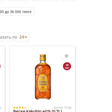
00 до 36 000 тенге
азать по
90
а
Купили 14 раз
Виски Kakubin 40% (0,7L)