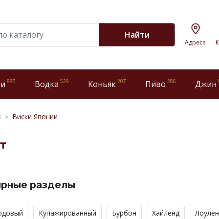
Найти
Адреса
К
885
529
207
286
ки
Водка
Коньяк
Пиво
Джин
и
Виски Японии
 ₸
ярные разделы
одовый
Купажированный
Бурбон
Хайленд
Лоулен