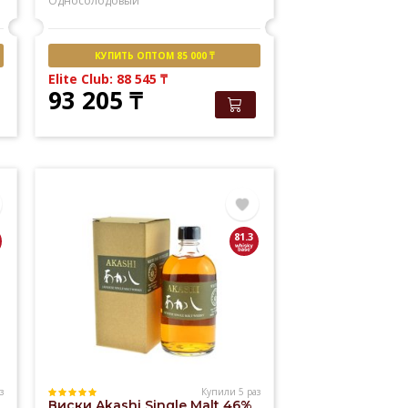
Односолодовый
КУПИТЬ ОПТОМ 85 000 ₸
Elite Club: 88 545
₸
93 205
₸
81.3
з
Купили 5 раз
Виски Akashi Single Malt 46%