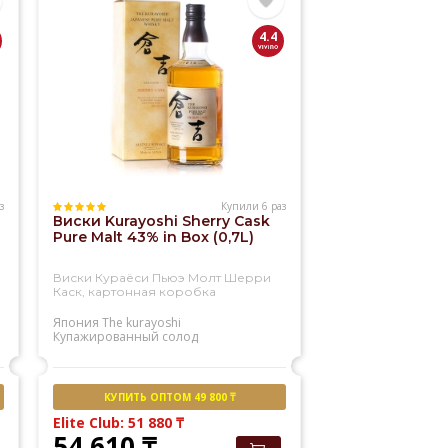
4.4
з
Купили 6 раз
Виски Kurayoshi Sherry Cask
Pure Malt 43% in Box (0,7L)
Виски Кураёси Пьюэ Молт Шерри
Каск, картонная коробка
Япония
The kurayoshi
Купажированный солод
КУПИТЬ ОПТОМ 49 800 ₸
Elite Club: 51 880
₸
54 610
₸