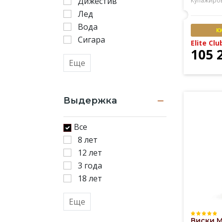
Дижестив
Купажиро
Лед
Вода
К
Сигара
Elite Clu
105 
Еще
Выдержка
Все
8 лет
12 лет
3 года
18 лет
Еще
Виски M