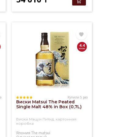
4.4
з
Купили 5 раз
Виски Matsui The Peated
Single Malt 48% in Box (0,7L)
Виски Мацуи Питид, картонная
коробка
Япония
The matsui