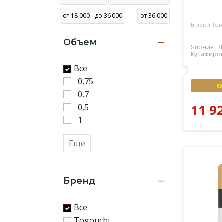
уже
от 18 000 - до 36 000
от 36 000
более
Виски Те
200
Объем
раз.
Япония
,
Я
Купажиро
Доставка
виски
Все
в
0,75
К
Алматы
0,7
в
11 9
0,5
течение
1
3-
х
Еще
часов.
Бренд
Все
Togouchi