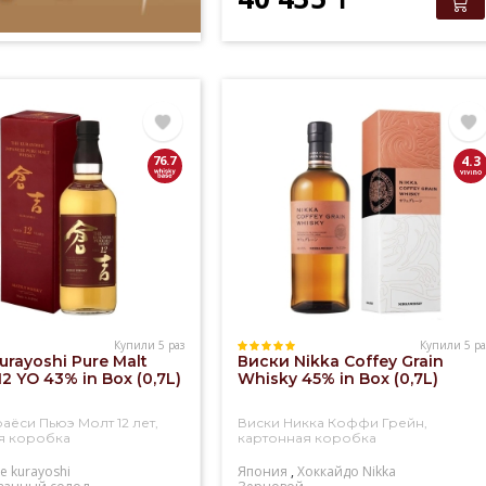
76.7
4.3
Купили 5 раз
Купили 5 ра
urayoshi Pure Malt
Виски Nikka Coffey Grain
2 YO 43% in Box (0,7L)
Whisky 45% in Box (0,7L)
аёси Пьюэ Молт 12 лет,
Виски Никка Коффи Грейн,
я коробка
картонная коробка
e kurayoshi
Япония
,
Хоккайдо
Nikka