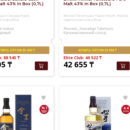
alt 43% in Box (0,7L)
Malt 43% in Box (0,7L)
цуи Сакура Каск,
Виски Такетсуру Пьюэ Молт, Никка,
я коробка
картонная коробка
e matsui
Япония
,
Хоккайдо
Taketsuru
довый
Купажированный солод
УПИТЬ ОПТОМ 85 000 ₸
КУПИТЬ ОПТОМ 38 900 ₸
b: 88 545
₸
Elite Club: 40 522
₸
05
₸
42 655
₸
76.7
4.4