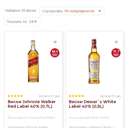
сусла
на
Найдено 93 виски
Сортировка
основе
ячменя,
Показать по
пшеницы,
ржи
или
кукурузы.
Основные
68.3
71.7
объемы
виски
производят
в
Шотландии,
Ирландии,
США
и
Купили 61 раз
Купили 55 раз
Виски Johnnie Walker
Виски Dewar`s White
Канаде,
Red Label 40% (0,7L)
Label 40% (0,5L)
известен
также
Виски Джони Уокер Ред Лэйбл
Виски Дьюарс Вайт Лэйбл
японский
виски.
,
Шотландия
Johnnie walker
Шотландия
Хайленд
Dewar`s