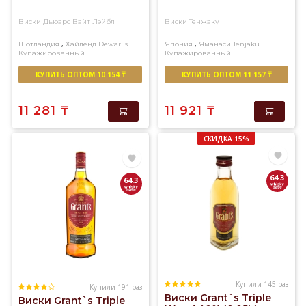
Виски Дьюарс Вайт Лэйбл
Виски Тенжаку
,
,
Шотландия
Хайленд
Dewar`s
Япония
Яманаси
Tenjaku
Купажированный
Купажированный
КУПИТЬ ОПТОМ 10 154 ₸
КУПИТЬ ОПТОМ 11 157 ₸
11 281
₸
11 921
₸
СКИДКА 15%
64.3
64.3
Купили 145 раз
Купили 191 раз
Виски Grant`s Triple
Виски Grant`s Triple