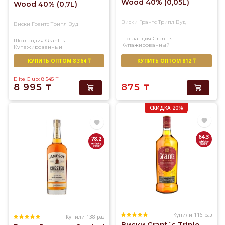
Wood 40% (0,05L)
Wood 40% (0,7L)
Виски Грантс Трипл Вуд
Виски Грантс Трипл Вуд
Шотландия
Grant`s
Шотландия
Grant`s
Купажированный
Купажированный
КУПИТЬ ОПТОМ 8 364 ₸
КУПИТЬ ОПТОМ 812 ₸
Elite Club: 8 545
₸
8 995
₸
875
₸
СКИДКА 20%
64.3
78.2
Купили 116 раз
Купили 138 раз