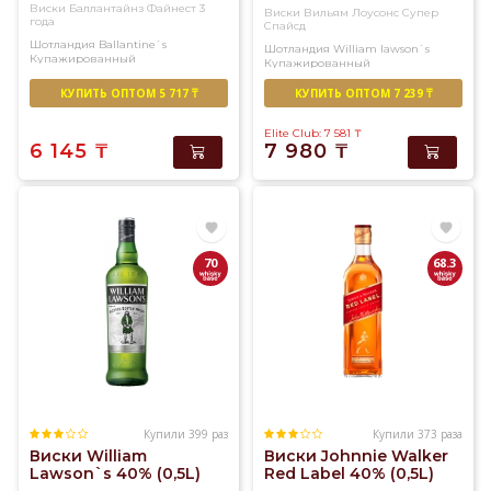
Виски Баллантайнз Файнест 3
Виски Вильям Лоусонс Супер
года
Спайсд
Шотландия
Ballantine`s
Шотландия
William lawson`s
Купажированный
Купажированный
КУПИТЬ ОПТОМ 5 717 ₸
КУПИТЬ ОПТОМ 7 239 ₸
Elite Club: 7 581
₸
6 145
₸
7 980
₸
70
68.3
Купили 399 раз
Купили 373 раза
Виски William
Виски Johnnie Walker
Lawson`s 40% (0,5L)
Red Label 40% (0,5L)