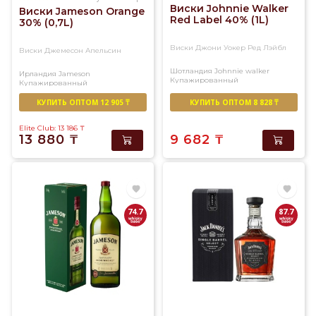
Виски Johnnie Walker
Виски Jameson Orange
Red Label 40% (1L)
30% (0,7L)
Виски Джони Уокер Ред Лэйбл
Виски Джемесон Апельсин
Шотландия
Johnnie walker
Ирландия
Jameson
Купажированный
Купажированный
КУПИТЬ ОПТОМ 12 905 ₸
КУПИТЬ ОПТОМ 8 828 ₸
Elite Club: 13 186
₸
13 880
₸
9 682
₸
74.7
87.7