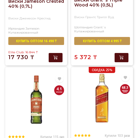
Виски Grant`s Triple
Виски Jameson Crested
Wood 40% (0,5L)
40% (0,7L)
Виски Грантс Трипл Вуд
Виски Джемесон Крестид
Шотландия
Grant`s
Ирландия
Jameson
Купажированный
Купажированный
КУПИТЬ ОПТОМ 16 490 ₸
КУПИТЬ ОПТОМ 4 995 ₸
Elite Club: 16 844
₸
17 730
₸
5 372
₸
СКИДКА 25%
68.3
4.1
Купили 103 раза
Купили 115 раз