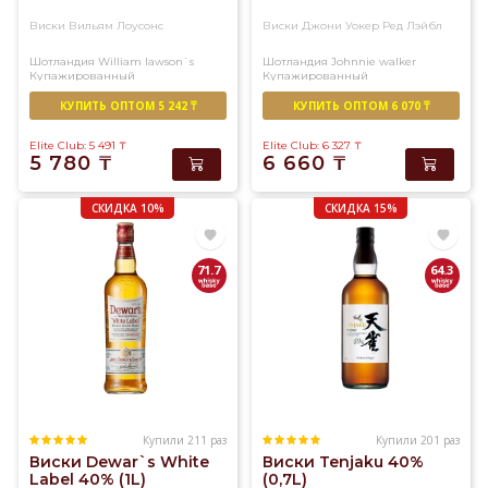
Виски Вильям Лоусонс
Виски Джони Уокер Ред Лэйбл
Шотландия
William lawson`s
Шотландия
Johnnie walker
Купажированный
Купажированный
КУПИТЬ ОПТОМ 5 242 ₸
КУПИТЬ ОПТОМ 6 070 ₸
Elite Club: 5 491
₸
Elite Club: 6 327
₸
5 780
₸
6 660
₸
СКИДКА 10%
СКИДКА 15%
71.7
64.3
Купили 211 раз
Купили 201 раз
Виски Dewar`s White
Виски Tenjaku 40%
Label 40% (1L)
(0,7L)