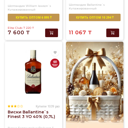
Шотландия
Ballantine`s
Шотландия
William lawson`s
Купажированный
Купажированный
КУПИТЬ ОПТОМ 6 895 ₸
КУПИТЬ ОПТОМ 10 294 ₸
Elite Club: 7 220
₸
7 600
₸
11 067
₸
60
Купили 1039 раз
Виски Ballantine`s
Finest 3 YO 40% (0,7L)
Виски Баллантайнз Файнест 3