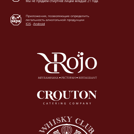
Мы не продаем спиртное лицам младше 21 года.
Приложения, позволяющие определить
легальность алкогольной продукции
IOS
.
Android