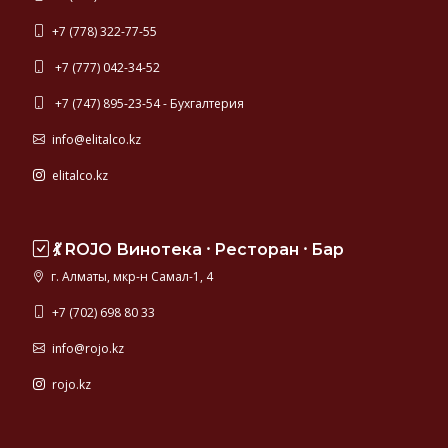
+7 (778) 322-77-55
+7 (777) 042-34-52
+7 (747) 895-23-54 - Бухгалтерия
info@elitalco.kz
elitalco.kz
💃 ROJO Винотека ⸱ Ресторан ⸱ Бар
г. Алматы, мкр-н Самал-1, 4
+7 (702) 698 80 33
info@rojo.kz
rojo.kz