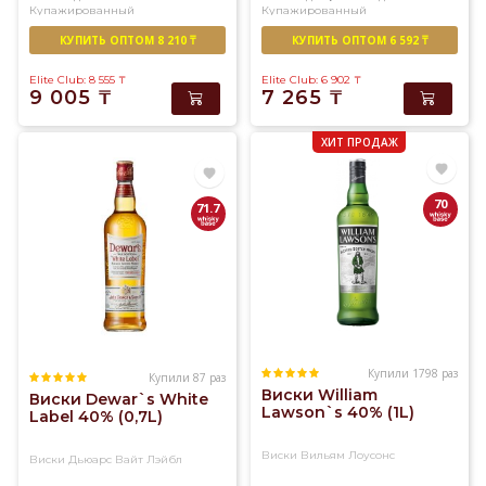
Купажированный
Купажированный
У
нас
КУПИТЬ ОПТОМ 8 210 ₸
КУПИТЬ ОПТОМ 6 592 ₸
вы
Elite Club: 8 555
₸
Elite Club: 6 902
₸
найдете
9 005
₸
7 265
₸
огромный
ассортимент
ХИТ ПРОДАЖ
солодового
и
купажированного
70
71.7
виски
превосходного
качества
Купили 1798 раз
Купили 87 раз
Виски William
Виски Dewar`s White
Lawson`s 40% (1L)
Label 40% (0,7L)
Виски Вильям Лоусонс
Виски Дьюарс Вайт Лэйбл