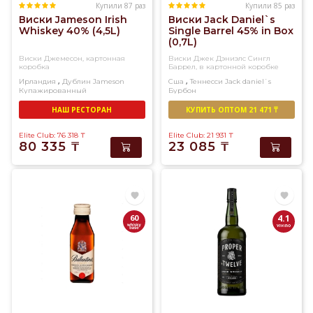
Купили 87 раз
Купили 85 раз
Виски Jameson Irish
Виски Jack Daniel`s
Whiskey 40% (4,5L)
Single Barrel 45% in Box
(0,7L)
Виски Джемесон, картонная
Виски Джек Дэниэлс Сингл
коробка
Баррел, в картонной коробке
,
,
Ирландия
Дублин
Jameson
Сша
Теннесси
Jack daniel`s
Купажированный
Бурбон
НАШ РЕСТОРАН
КУПИТЬ ОПТОМ 21 471 ₸
Elite Club: 76 318
₸
Elite Club: 21 931
₸
80 335
₸
23 085
₸
60
4.1