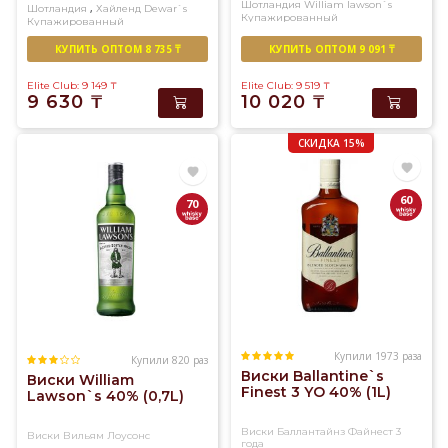
Шотландия
William lawson`s
,
Шотландия
Хайленд
Dewar`s
Купажированный
Купажированный
КУПИТЬ ОПТОМ 8 735 ₸
КУПИТЬ ОПТОМ 9 091 ₸
Elite Club: 9 149
₸
Elite Club: 9 519
₸
9 630
₸
10 020
₸
СКИДКА 15%
60
70
Купили 1973 раза
Купили 820 раз
Виски Ballantine`s
Виски William
Finest 3 YO 40% (1L)
Lawson`s 40% (0,7L)
Виски Баллантайнз Файнест 3
Виски Вильям Лоусонс
года