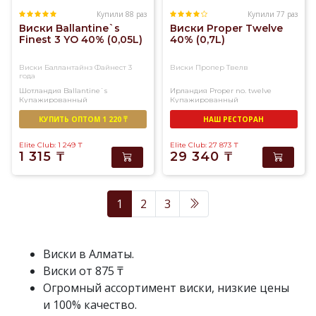
Купили 88 раз
Купили 77 раз
Виски Ballantine`s
Виски Proper Twelve
Finest 3 YO 40% (0,05L)
40% (0,7L)
Виски Баллантайнз Файнест 3
Виски Пропер Твелв
года
Шотландия
Ballantine`s
Ирландия
Proper no. twelve
Купажированный
Купажированный
КУПИТЬ ОПТОМ 1 220 ₸
НАШ РЕСТОРАН
Elite Club: 1 249
₸
Elite Club: 27 873
₸
1 315
₸
29 340
₸
1
2
3
Виски в Алматы.
Виски от 875 ₸
Огромный ассортимент виски, низкие цены
и 100% качество.