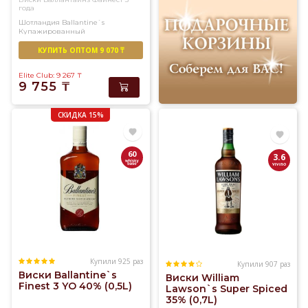
года
Шотландия
Ballantine`s
Купажированный
КУПИТЬ ОПТОМ 9 070 ₸
Elite Club: 9 267
₸
9 755
₸
СКИДКА 15%
60
3.6
Купили 925 раз
Купили 907 раз
Виски Ballantine`s
Виски William
Finest 3 YO 40% (0,5L)
Lawson`s Super Spiced
35% (0,7L)