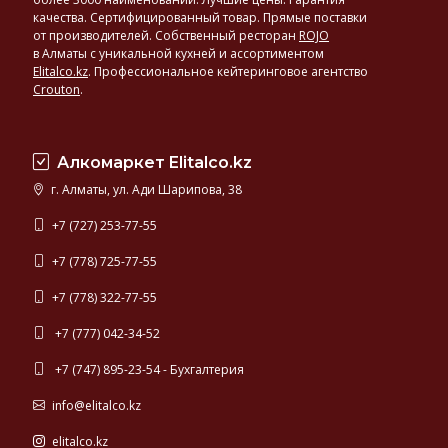
У
качества. Сертифицированный товар. Прямые поставки
нас
от производителей. Собственный ресторан
ROJO
в Алматы с уникальной кухней и ассортиментом
вы
Elitalco.kz
.
Профессиональное кейтеринговое агентство
найдете
Crouton
.
огромный
ассортимент
солодового
и
Алкомаркет Elitalco.kz
купажированного
г. Алматы, ул. Ади Шарипова, 38
виски
превосходного
+7 (727) 253-77-55
качества
+7 (778) 725-77-55
+7 (778) 322-77-55
+7 (777) 042-34-52
+7 (747) 895-23-54 - Бухгалтерия
info@elitalco.kz
elitalco.kz