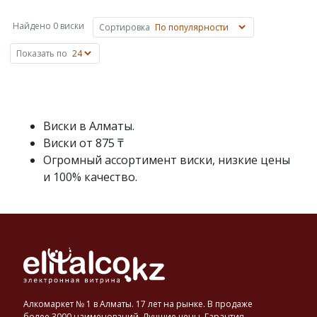
сусла
на
Найдено 0 виски
Сортировка
основе
ячменя,
Показать по
пшеницы,
ржи
или
кукурузы.
Основные
Виски в Алматы.
объемы
Виски от 875 ₸
виски
Огромный ассортимент виски, низкие цены
производят
и 100% качество.
в
Шотландии,
Ирландии,
США
и
Канаде,
известен
также
японский
Алкомаркет № 1 в Алматы. 17 лет на рынке. В продаже
виски.
более 3000 наименований. Лучшие цены. Гарантия