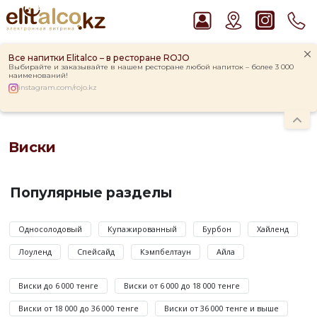
Все напитки Elitalco – в ресторане ROJO
Выбирайте и заказывайте в нашем ресторане любой напиток – более 3 000
наименований!
instagram.com/rojo.kz
Главная
Каталог
Крепкие напитки
Виски
Рекомендуем
Виски
Джин Gordon`s London Dry Gin 37,5%
Ром Captain Morgan White 37,5%
Виски
Виски Talisker 10 YO Malt 45,8% in Box
—
Популярные разделы
Водка Smirnoff Red Vodka 37,5%
наименование
Пиво Guinness Draught 4,2% Can
крепкого
алкогольного
Односолодовый
Купажированный
Бурбон
Хайленд
напитка,
Лоуленд
Спейсайд
Кэмпбелтаун
Айла
получаемого
методом
Виски до 6 000 тенге
Виски от 6 000 до 18 000 тенге
дистилляции
зернового
Виски от 18 000 до 36 000 тенге
Виски от 36 000 тенге и выше