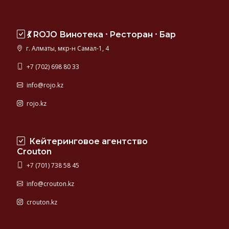
💃 ROJO Винотека ⸱ Ресторан ⸱ Бар
г. Алматы, мкр-н Самал-1, 4
+7 (702) 698 80 33
info@rojo.kz
rojo.kz
Кейтеринговое агентство
Crouton
+7 (701) 738 58 45
info@crouton.kz
crouton.kz