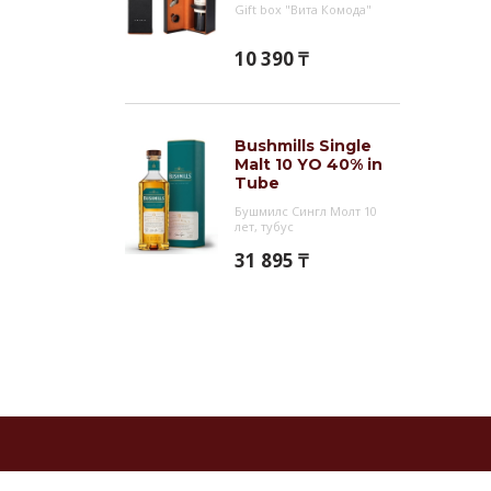
Gift box "Вита Комода"
10 390 ₸
Bushmills Single
Malt 10 YO 40% in
Tube
Бушмилс Сингл Молт 10
лет, тубус
31 895 ₸