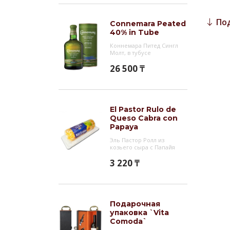
Инт
По
Connemara Peated
Солод
40% in Tube
тройн
Коннемара Питед Сингл
Молт, в тубусе
Без х
26 500 ₸
West 
бочка
Skibb
бочка
El Pastor Rulo de
затем
Queso Cabra con
Papaya
из-по
Эль Пастор Ролл из
козьего сыра с Папайя
О п
3 220 ₸
Винок
вдох
Подарочная
упаковка `Vita
Comoda`