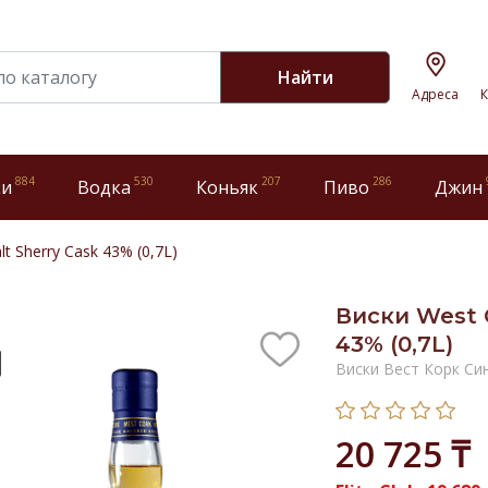
Найти
Адреса
К
884
530
207
286
ки
Водка
Коньяк
Пиво
Джин
lt Sherry Cask 43% (0,7L)
Виски West C
43% (0,7L)
Виски Вест Корк Си
20 725 ₸