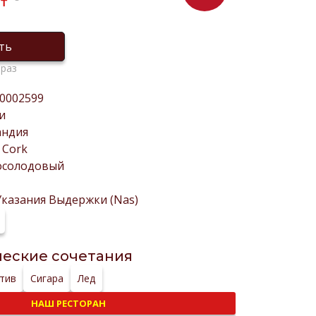
₸
ть
 раз
0002599
и
андия
 Cork
осолодовый
Указания Выдержки (Nas)
еские сочетания
тив
Сигара
Лед
НАШ РЕСТОРАН