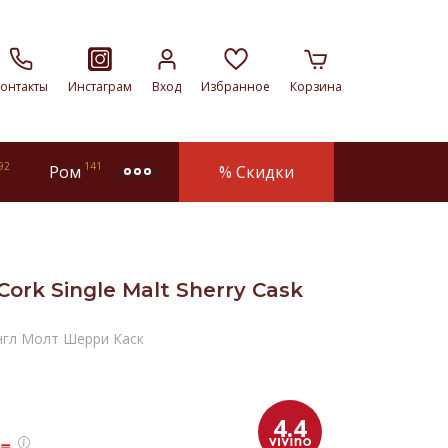
онтакты
Инстаграм
Вход
Избранное
Корзина
92
141
Ром
% Скидки
more
ork Single Malt Sherry Cask
нгл Молт Шерри Каск
4.4