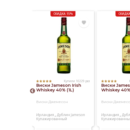
СКИДКА 15%
СКИДКА
Купили 10229 раз
Купили 1181 раз
Виски Jameson Irish
Виски Jameso
 Regal 12
Whiskey 40% (1L)
Whiskey 40% 
)
Виски Джемесон
Виски Джемес
ал 12 лет
Ирландия
,
Дублин
Jameson
Ирландия
,
Дуб
ейсайд
Chivas
Купажированный
Купажированны
й