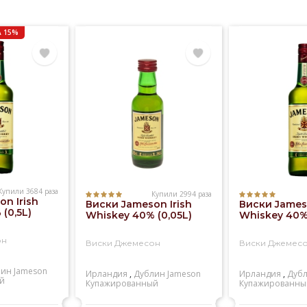
 15%
Купили 3684 раза
Купили 2994 раза
n Irish
Виски Jameson Irish
Виски Jameso
(0,5L)
Whiskey 40% (0,05L)
Whiskey 40% 
он
Виски Джемесон
Виски Джемес
лин
Jameson
Ирландия
,
Дублин
Jameson
Ирландия
,
Дуб
й
Купажированный
Купажированны