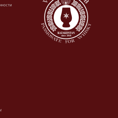
нности
!