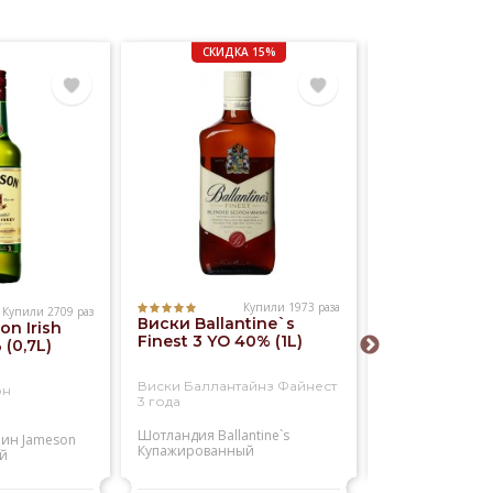
СКИДКА 15%
Купили 1973 раза
Купили 2709 раз
Виски Ballantine`s
n Irish
Виски Willia
Finest 3 YO 40% (1L)
(0,7L)
Lawson`s 40
Виски Баллантайнз Файнест
он
Виски Вильям 
3 года
Шотландия
Ballantine`s
лин
Jameson
Шотландия
Will
Купажированный
й
Купажированны