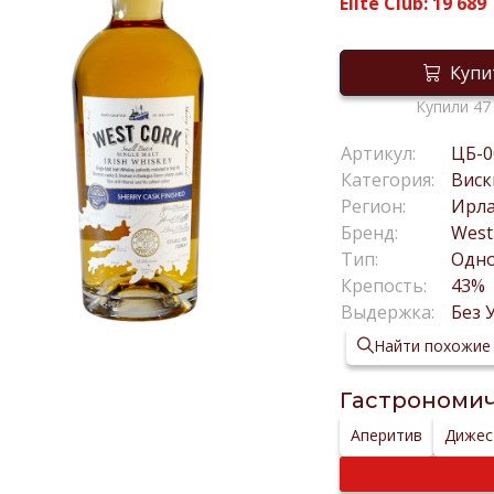
Elite Club:
19 689
Купи
Купили 47
Артикул:
ЦБ-0
Категория:
Виск
Регион:
Ирл
Бренд:
West
Тип:
Одн
Крепость:
43%
Выдержка:
Без 
Найти похожие
Гастрономич
Аперитив
Дижес