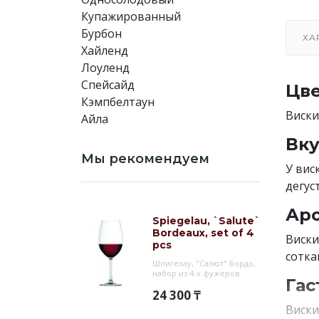
Купажированный
Бурбон
ХА
Хайленд
Лоуленд
Спейсайд
Цве
Кэмпбелтаун
Виски
Айла
Вку
Мы рекомендуем
У вис
дегус
Аро
Spiegelau, `Salute`
Bordeaux, set of 4
Виски
pcs
сотка
Шпигелау, "Салют" Бордо,
набор из 4-х фужеров
Гас
24 300 ₸
Виски