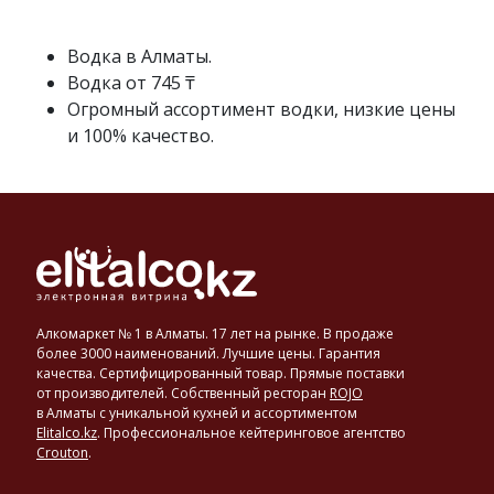
спирта
с
исправленной
Водка в Алматы.
водой
Водка от 745 ₸
до
Огромный ассортимент водки, низкие цены
достижения
и 100% качество.
нужной
крепости
в
40–
56°.
Основными
производителями
и
экспортерами
Алкомаркет № 1 в Алматы. 17 лет на рынке. В продаже
водки
более 3000 наименований. Лучшие цены. Гарантия
являются
качества. Сертифицированный товар. Прямые поставки
от производителей. Собственный ресторан
ROJO
такие
в Алматы с уникальной кухней и ассортиментом
страны,
Elitalco.kz
.
Профессиональное кейтеринговое агентство
как
Crouton
.
США,
Россия,