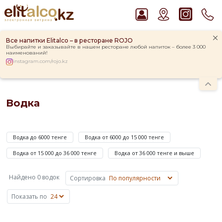
Все напитки Elitalco – в ресторане ROJO
Выбирайте и заказывайте в нашем ресторане любой напиток – более 3 000
наименований!
instagram.com/rojo.kz
Главная
Каталог
Крепкие напитки
Водка
Рекомендуем
Водка
Виски Talisker 10 YO Malt 45,8% in Box
Водка Smirnoff Red Vodka 37,5%
Водкой
Джин Gordon`s London Dry Gin 37,5%
называют
Ром Captain Morgan White 37,5%
Водка до 6000 тенге
Водка от 6000 до 15 000 тенге
крепкий
Пиво Guinness Draught 4,2% Can
алкогольный
Водка от 15 000 до 36 000 тенге
Водка от 36 000 тенге и выше
напиток,
полученный
Найдено 0 водок
Сортировка
путем
смешивания
Показать по
ректифицированного
зернового