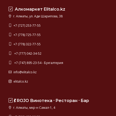
Швеция,
Алкомаркет Elitalco.kz
Финляндия,
Германия.
г. Алматы, ул. Ади Шарипова, 38
Самая
качественная
+7 (727) 253-77-55
водка
+7 (778) 725-77-55
мира
представлена
+7 (778) 322-77-55
в
данном
+7 (777) 042-34-52
разделе
+7 (747) 895-23-54 - Бухгалтерия
каталога.
info@elitalco.kz
elitalco.kz
💃 ROJO Винотека ⸱ Ресторан ⸱ Бар
г. Алматы, мкр-н Самал-1, 4