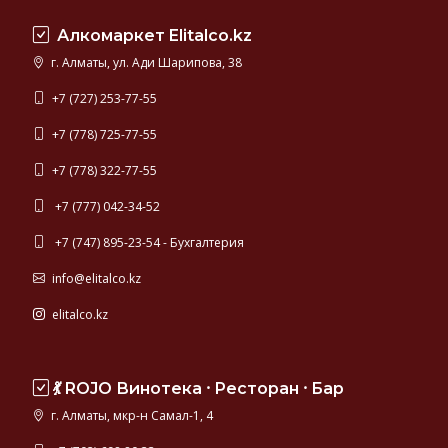
Швеция,
Алкомаркет Elitalco.kz
Финляндия,
Германия.
г. Алматы, ул. Ади Шарипова, 38
Самая
качественная
+7 (727) 253-77-55
водка
+7 (778) 725-77-55
мира
представлена
+7 (778) 322-77-55
в
данном
+7 (777) 042-34-52
разделе
+7 (747) 895-23-54 - Бухгалтерия
каталога.
info@elitalco.kz
elitalco.kz
💃 ROJO Винотека ⸱ Ресторан ⸱ Бар
г. Алматы, мкр-н Самал-1, 4