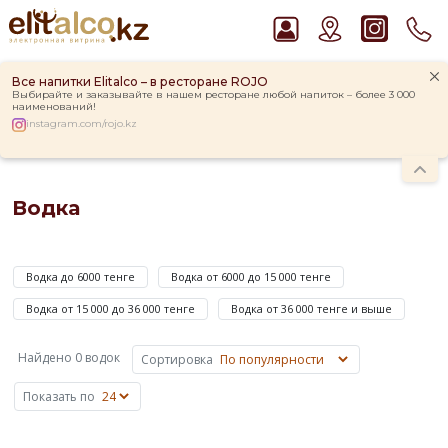
Все напитки Elitalco – в ресторане ROJO
Выбирайте и заказывайте в нашем ресторане любой напиток – более 3 000
наименований!
instagram.com/rojo.kz
Главная
Каталог
Крепкие напитки
Водка
Рекомендуем
Водка
Пиво Guinness Draught 4,2% Can
Ром Captain Morgan White 37,5%
Водкой
Виски Talisker 10 YO Malt 45,8% in Box
называют
Водка Smirnoff Red Vodka 37,5%
Водка до 6000 тенге
Водка от 6000 до 15 000 тенге
крепкий
Джин Gordon`s London Dry Gin 37,5%
алкогольный
Водка от 15 000 до 36 000 тенге
Водка от 36 000 тенге и выше
напиток,
полученный
Найдено 0 водок
Сортировка
путем
смешивания
Показать по
ректифицированного
зернового