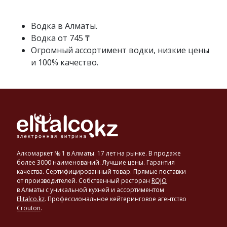
спирта
с
исправленной
Водка в Алматы.
водой
Водка от 745 ₸
до
Огромный ассортимент водки, низкие цены
достижения
и 100% качество.
нужной
крепости
в
40–
56°.
Основными
производителями
и
экспортерами
Алкомаркет № 1 в Алматы. 17 лет на рынке. В продаже
водки
более 3000 наименований. Лучшие цены. Гарантия
являются
качества. Сертифицированный товар. Прямые поставки
от производителей. Собственный ресторан
ROJO
такие
в Алматы с уникальной кухней и ассортиментом
страны,
Elitalco.kz
.
Профессиональное кейтеринговое агентство
как
Crouton
.
США,
Россия,