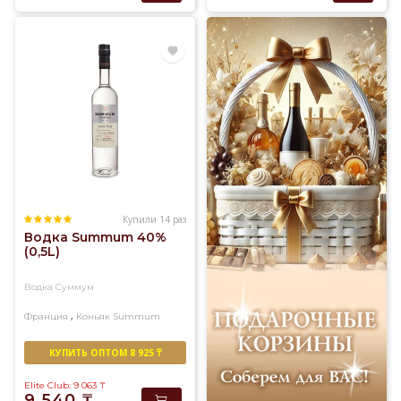
Купили 14 раз
Водка Summum 40%
(0,5L)
Водка Суммум
,
Франция
Коньяк
Summum
КУПИТЬ ОПТОМ 8 925 ₸
Elite Club: 9 063
₸
9 540
₸