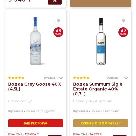
4.5
4.2
Купили 9 раз
Купили 11 раз
Водка Grey Goose 40%
Водка Summum Sigle
(4,5L)
Estate Organic 40%
(0,7L)
Водка Грей Гуз
Водка Суммум Органик
,
,
Франция
Коньяк
Grey goose
Франция
Коньяк
Summum
НАШ РЕСТОРАН
КУПИТЬ ОПТОМ 14 175 ₸
Elite Club: 125 604
₸
Elite Club: 14 393
₸