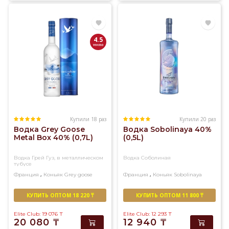
4.5
Купили 18 раз
Купили 20 раз
Водка Grey Goose
Водка Sobolinaya 40%
Metal Box 40% (0,7L)
(0,5L)
Водка Грей Гуз, в металлическом
Водка Соболиная
тубусе
,
,
Франция
Коньяк
Grey goose
Франция
Коньяк
Sobolinaya
КУПИТЬ ОПТОМ 18 220 ₸
КУПИТЬ ОПТОМ 11 800 ₸
Elite Club: 19 076
₸
Elite Club: 12 293
₸
20 080
₸
12 940
₸