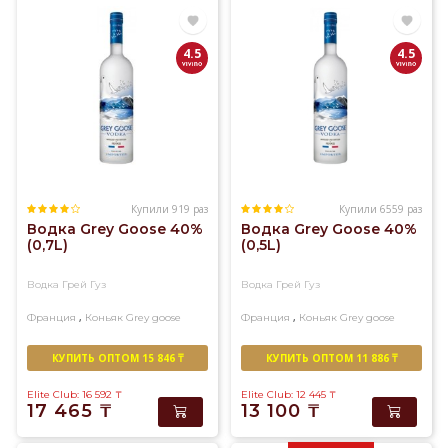
спирта
с
исправленной
4.5
4.5
водой
до
достижения
нужной
крепости
в
40–
56°.
Купили 919 раз
Купили 6559 раз
Водка Grey Goose 40%
Водка Grey Goose 40%
Основными
(0,7L)
(0,5L)
производителями
и
Водка Грей Гуз
Водка Грей Гуз
экспортерами
водки
,
,
Франция
Коньяк
Grey goose
Франция
Коньяк
Grey goose
являются
такие
КУПИТЬ ОПТОМ 15 846 ₸
КУПИТЬ ОПТОМ 11 886 ₸
страны,
Elite Club: 16 592
₸
Elite Club: 12 445
₸
как
17 465
₸
13 100
₸
США,
Россия,