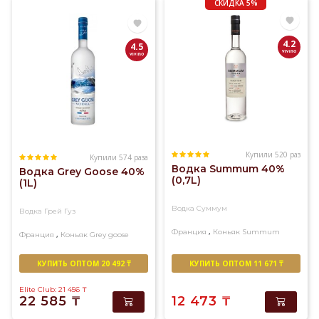
СКИДКА 5%
Швеция,
Финляндия,
Германия.
4.2
4.5
Самая
качественная
водка
мира
представлена
в
данном
Купили 520 раз
Купили 574 раза
разделе
Водка Summum 40%
Водка Grey Goose 40%
каталога.
(0,7L)
(1L)
Водка Суммум
Водка Грей Гуз
,
Франция
Коньяк
Summum
,
Франция
Коньяк
Grey goose
КУПИТЬ ОПТОМ 20 492 ₸
КУПИТЬ ОПТОМ 11 671 ₸
Elite Club: 21 456
₸
22 585
₸
12 473
₸