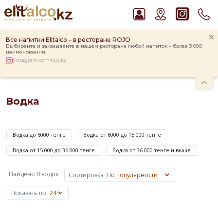
Все напитки Elitalco – в ресторане ROJO
Выбирайте и заказывайте в нашем ресторане любой напиток – более 3 000
наименований!
instagram.com/rojo.kz
Главная
Каталог
Крепкие напитки
Водка
Рекомендуем
Водка
Пиво Guinness Draught 4,2% Can
Водка Smirnoff Red Vodka 37,5%
Водкой
Виски Talisker 10 YO Malt 45,8% in Box
называют
Ром Captain Morgan White 37,5%
Водка до 6000 тенге
Водка от 6000 до 15 000 тенге
крепкий
Джин Gordon`s London Dry Gin 37,5%
алкогольный
Водка от 15 000 до 36 000 тенге
Водка от 36 000 тенге и выше
напиток,
полученный
Найдено 0 водок
Сортировка
путем
смешивания
Показать по
ректифицированного
зернового