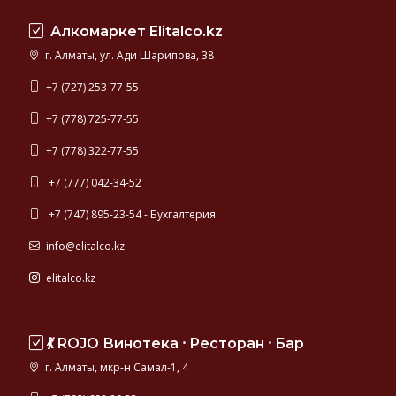
Швеция,
Алкомаркет Elitalco.kz
Финляндия,
Германия.
г. Алматы, ул. Ади Шарипова, 38
Самая
качественная
+7 (727) 253-77-55
водка
+7 (778) 725-77-55
мира
представлена
+7 (778) 322-77-55
в
данном
+7 (777) 042-34-52
разделе
+7 (747) 895-23-54 - Бухгалтерия
каталога.
info@elitalco.kz
elitalco.kz
💃 ROJO Винотека ⸱ Ресторан ⸱ Бар
г. Алматы, мкр-н Самал-1, 4