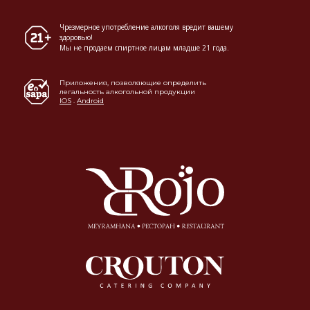
Чрезмерное употребление алкоголя вредит вашему
здоровью!
Мы не продаем спиртное лицам младше 21 года.
Приложения, позволяющие определить
легальность алкогольной продукции
IOS
.
Android