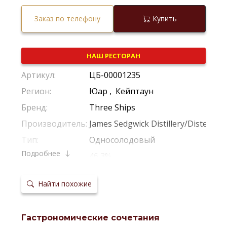
Заказ по телефону
Купить
НАШ РЕСТОРАН
Артикул:
ЦБ-00001235
Регион:
Юар
,
Кейптаун
Бренд:
Three Ships
Производитель:
James Sedgwick Distillery/Distel
Тип:
Односолодовый
Подробнее
Крепость:
46,3%
Фильтрация:
Холодная Фильтрация
Найти похожие
Выдержка:
12 Лет
Выдержка в
Американский Дуб
бочках:
Гастрономические сочетания
Температура
20-22 °С