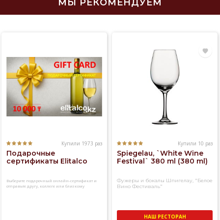
МЫ РЕКОМЕНДУЕМ
Купили 1973 раз
Купили 10 раз
Подарочные
Spiegelau, `White Wine
сертификаты Elitalco
Festival` 380 ml (380 ml)
Фужеры и бокалы Шпигелау, "Белое
Выберите подарочный онлайн-сертификат и
отправьте другу, коллеге или близкому
Вино Фестиваль"
человеку
НАШ РЕСТОРАН