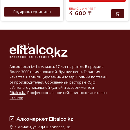
Elite Club: 4 446
₸
Подарить сертификат
4 680
₸
Алкомаркет № 1 в Алматы. 17 лет на рынке. В продаже
более 3000 наименований. Лучшие цены. Гарантия
качества. Сертифицированный товар. Прямые поставки
от производителей. Собственный ресторан
ROJO
в Алматы с уникальной кухней и ассортиментом
Elitalco.kz
.
Профессиональное кейтеринговое агентство
Crouton
.
Алкомаркет Elitalco.kz
г. Алматы, ул. Ади Шарипова, 38