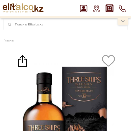
наименований!
instagram.com/rojo.kz
Главная
Каталог
Крепкие напитки
Виски
Виски Three Ships 12 YO Single Malt 46,3% in Box (0,7L)
Рекомендуем
Джин Gordon`s London Dry Gin 37,5%
Ром Captain Morgan White 37,5%
Водка Smirnoff Red Vodka 37,5%
Пиво Guinness Draught 4,2% Can
Виски Talisker 10 YO Malt 45,8% in Box