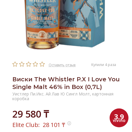
Купили 4 раза
Оставить отзыв
Виски The Whistler P.X I Love You
Single Malt 46% in Box (0,7L)
Уистлер Пи.Икс. Ай Лав Ю Сингл Молт, картонная
коробка
29 580 ₸
3.9
Elite Club:
28 101
₸