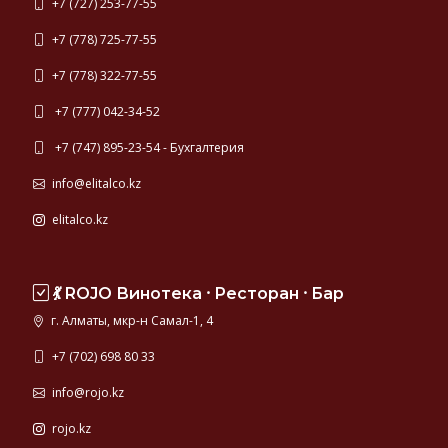
+7 (727) 253-77-55
+7 (778) 725-77-55
+7 (778) 322-77-55
+7 (777) 042-34-52
+7 (747) 895-23-54 - Бухгалтерия
info@elitalco.kz
elitalco.kz
💃 ROJO Винотека ⸱ Ресторан ⸱ Бар
г. Алматы, мкр-н Самал-1, 4
+7 (702) 698 80 33
info@rojo.kz
rojo.kz