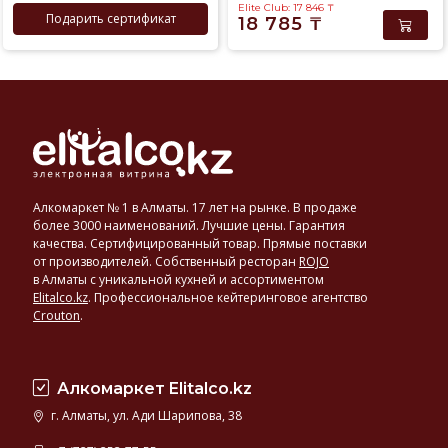
Elite Club: 17 846
₸
Подарить сертификат
18 785
₸
Алкомаркет № 1 в Алматы. 17 лет на рынке. В продаже
более 3000 наименований. Лучшие цены. Гарантия
качества. Сертифицированный товар. Прямые поставки
от производителей. Собственный ресторан
ROJO
в Алматы с уникальной кухней и ассортиментом
Elitalco.kz
.
Профессиональное кейтеринговое агентство
Crouton
.
Алкомаркет Elitalco.kz
г. Алматы, ул. Ади Шарипова, 38