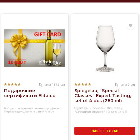
Купили 1973 раз
Купили 5 раз
Подарочные
Spiegelau, `Special
сертификаты Elitalco
Glasses` Expert Tasting,
set of 4 pcs (260 ml)
Фужеры и бокалы Шпигелау,
Выберите подарочный онлайн-сертификат и
отправьте другу, коллеге или близкому
"Спешиал Глассес", набор из 4-х
человеку
фужеров для дегустации
НАШ РЕСТОРАН