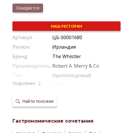
Ожидается
НАШ РЕСТОРАН
Артикул:
ЦБ-00001680
Регион:
Ирландия
Бренд:
The Whistler
Производитель:
Robert A. Merry & Co
Тип:
Односолодовый
Подробнее
Крепость:
46%
Фильтрация:
Без Холодной Фильтрации
Найти похожие
Выдержка:
3 Года
Выдержка в
Из-Под Бурбона
,
Из-Под Хереса 
бочках:
Гастрономические сочетания
Температура
20-22 °С
сервировки:
Сайт