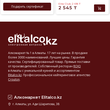
Elite Club: 2 418
₸
Подарить сертификат
2 545
₸
Алкомаркет № 1 в Алматы. 17 лет на рынке. В продаже
более 3000 наименований. Лучшие цены. Гарантия
качества. Сертифицированный товар. Прямые поставки
от производителей. Собственный ресторан
ROJO
в Алматы с уникальной кухней и ассортиментом
Elitalco.kz
.
Профессиональное кейтеринговое агентство
Crouton
.
Алкомаркет Elitalco.kz
г. Алматы, ул. Ади Шарипова, 38