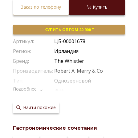
Заказ по телефону
Купить
КУПИТЬ ОПТОМ 20 900 ₸
Артикул:
ЦБ-00001678
Регион:
Ирландия
Бренд:
The Whistler
Производитель:
Robert A. Merry & Co
Тип:
Однозерновой
Подробнее
Крепость:
46%
Фильтрация:
Без Холодной Фильтрации
Найти похожие
Выдержка в
Из-Под Бурбона
,
Из-Под Марсал
бочках:
Температура
20-22 °С
сервировки:
Гастрономические сочетания
Сайт
производителя: