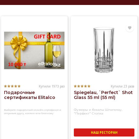
Купили 1973 раз
Купили 23 раза
Подарочные
Spiegelau, `Perfect` Shot
сертификаты Elitalco
Glass 55 ml (55 ml)
Фужеры и бокалы Шпигелау,
Выберите подарочный онлайн-сертификат и
отправьте другу, коллеге или близкому
"Перфект" Стопка
человеку
НАШ РЕСТОРАН