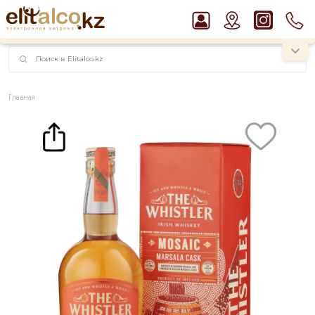
наименований!
instagram.com/rojo.kz
Главная
Каталог
Виски The Whistler Mosaic Marsala Cask 46% in Box (0,7L)
Рекомендуем
Виски Talisker 10 YO Malt 45,8% in Box
Ром Captain Morgan White 37,5%
Джин Gordon`s London Dry Gin 37,5%
Пиво Guinness Draught 4,2% Can
Водка Smirnoff Red Vodka 37,5%