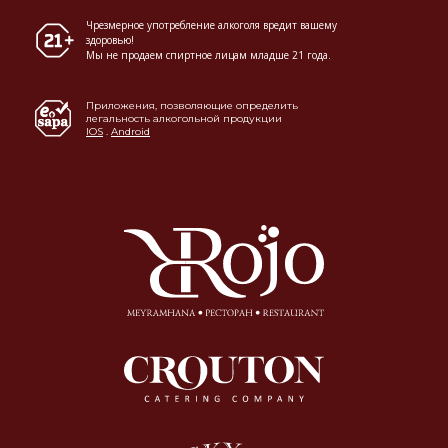
Чрезмерное употребление алкоголя вредит вашему
здоровью!
Мы не продаем спиртное лицам младше 21 года.
Приложения, позволяющие определить
легальность алкогольной продукции
IOS
.
Android