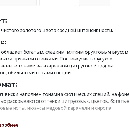
т:
 чистого золотого цвета средней интенсивности.
с:
 обладает богатым, сладким, мягким фруктовым вкусом 
выми пряными отенками. Послевкусие полусухое,
ненное тонами засахаренной цитрусовой цедры,
ов, обильными нотами специй.
мат:
т виски наполнен тонами экзотических специй, на фон
ых раскрываются оттенки цитрусовых, цветов, богатые
овые ноты, нюансы медовой карамели и сиропа
вого дерева.
дробнее
трономические сочетания: