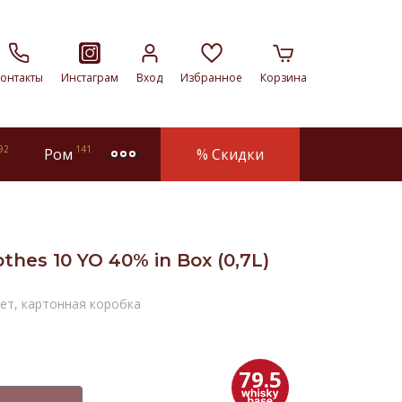
онтакты
Инстаграм
Вход
Избранное
Корзина
92
141
Ром
% Скидки
more
thes 10 YO 40% in Box (0,7L)
лет, картонная коробка
79.5