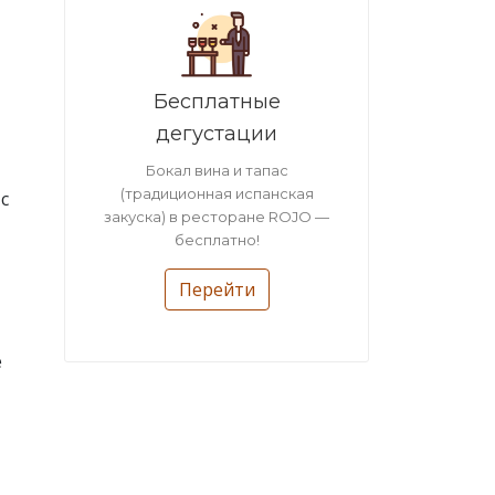
Бесплатные
дегустации
Бокал вина и тапас
(традиционная испанская
с
закуска) в ресторане ROJO —
бесплатно!
Перейти
е