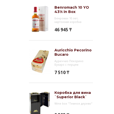
Виски
Benromach 10 YO
43% in Box
сигар
Бенромах 10 лет,
Инт
картонная коробка
46 945 ₸
Виски
Спейс
винок
Благо
Auricchio Pecorino
Bucaro
попул
Ауриччио Пекорино
изгот
Букаро с перцем
вода 
7 510 ₸
компа
Коробка для вина
`Superior Black`
Wine box "Темное дерево"