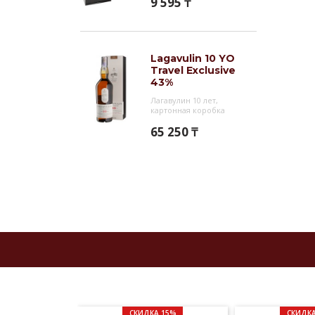
9 595 ₸
Lagavulin 10 YO
Travel Exclusive
43%
Лагавулин 10 лет,
картонная коробка
65 250 ₸
СКИДКА 15%
СКИДКА