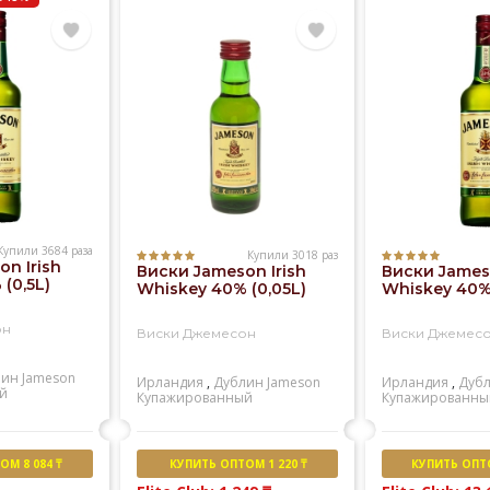
Купили 3684 раза
Купили 3018 раз
n Irish
Виски Jameson Irish
Виски Jameso
(0,5L)
Whiskey 40% (0,05L)
Whiskey 40% 
он
Виски Джемесон
Виски Джемес
лин
Jameson
Ирландия
,
Дублин
Jameson
Ирландия
,
Дуб
й
Купажированный
Купажированны
М 8 084 ₸
КУПИТЬ ОПТОМ 1 220 ₸
КУПИТЬ ОПТО