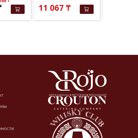
 186
₸
Elite Club: 9 
₸
11 067
₸
10 020
ат
оны
нности