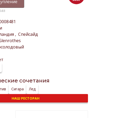
упление
раз
0008481
и
ландия
,
Спейсайд
Glenrothes
осолодовый
ет
еские сочетания
тив
Сигара
Лед
НАШ РЕСТОРАН