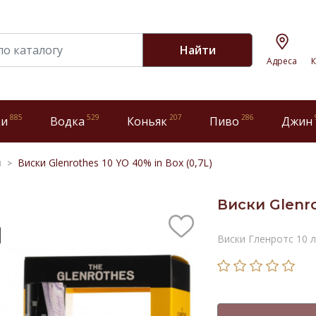
Найти
Адреса
К
885
529
207
286
ки
Водка
Коньяк
Пиво
Джин
и
Виски Glenrothes 10 YO 40% in Box (0,7L)
Виски Glenro
Виски Гленротс 10 