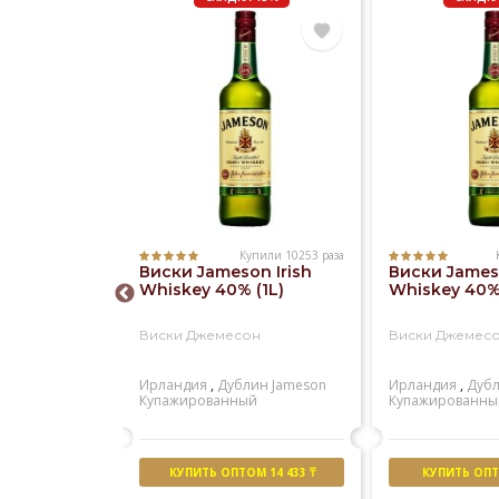
Купили 10253 раза
Купили 1181 раз
Виски Jameson Irish
Виски Jameso
 Regal 12
Whiskey 40% (1L)
Whiskey 40% 
)
Виски Джемесон
Виски Джемес
ал 12 лет
Ирландия
,
Дублин
Jameson
Ирландия
,
Дуб
ейсайд
Chivas
Купажированный
Купажированны
й
М 15 055 ₸
КУПИТЬ ОПТОМ 14 433 ₸
КУПИТЬ ОПТО