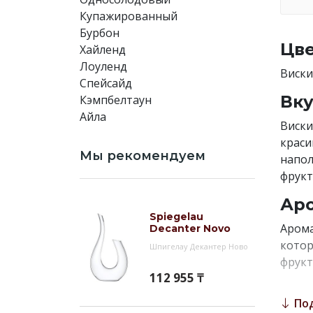
Купажированный
Бурбон
Цве
Хайленд
Лоуленд
Виски
Спейсайд
Вку
Кэмпбелтаун
Айла
Виски
краси
Мы рекомендуем
напол
фрукт
Аро
Spiegelau
Арома
Decanter Novo
котор
Шпигелау Декантер Ново
фрукт
112 955 ₸
кедро
По
Гас