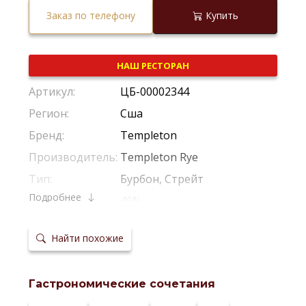
Заказ по телефону
Купить
НАШ РЕСТОРАН
Артикул:
ЦБ-00002344
Регион:
Сша
Бренд:
Templeton
Производитель:
Templeton Rye
Тип:
Бурбон, Стрейт
Подробнее
Крепость:
46%
Выдержка:
5 Лет
Найти похожие
Выдержка в
Американский Дуб
,
Из-Под Теки
бочках:
Температура
20-22 °С
сервировки:
Гастрономические сочетания
Сайт
производителя: