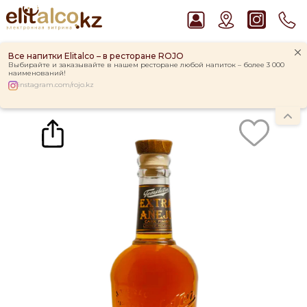
Все напитки Elitalco – в ресторане ROJO
Выбирайте и заказывайте в нашем ресторане любой напиток – более 3 000
наименований!
instagram.com/rojo.kz
Главная
Каталог
Виски Templeton Rye Cask Finish Tequila 46% (0,7L)
Рекомендуем
Водка Smirnoff Red Vodka 37,5%
Ром Captain Morgan White 37,5%
Пиво Guinness Draught 4,2% Can
Виски Talisker 10 YO Malt 45,8% in Box
Джин Gordon`s London Dry Gin 37,5%