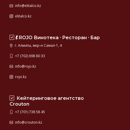
info@elitalco.kz
elitalco.kz
💃 ROJO Винотека ⸱ Ресторан ⸱ Бар
г. Алматы, мкр-н Самал-1, 4
+7 (702) 698 80 33
info@rojo.kz
rojo.kz
Кейтеринговое агентство
Crouton
+7 (701) 738 58 45
info@crouton.kz