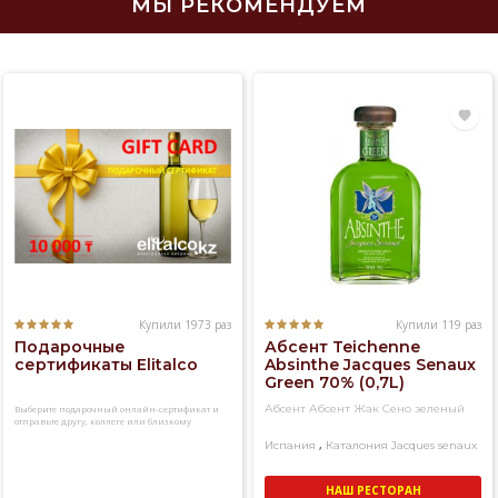
МЫ РЕКОМЕНДУЕМ
Купили 1973 раз
Купили 119 раз
Подарочные
Абсент Teichenne
сертификаты Elitalco
Absinthe Jacques Senaux
Green 70% (0,7L)
Абсент Абсент Жак Сено зеленый
Выберите подарочный онлайн-сертификат и
отправьте другу, коллеге или близкому
человеку
,
Испания
Каталония
Jacques senaux
НАШ РЕСТОРАН