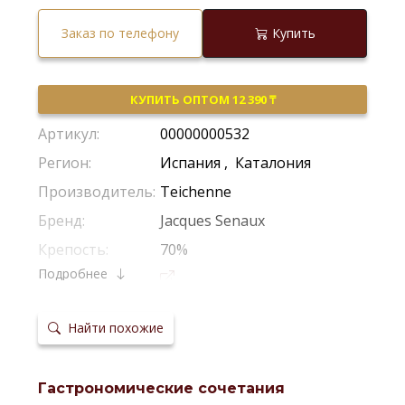
Заказ по телефону
Купить
КУПИТЬ ОПТОМ 12 390 ₸
Артикул:
00000000532
Регион:
Испания
,
Каталония
Производитель:
Teichenne
Бренд:
Jacques Senaux
Крепость:
70%
Подробнее
Сайт
производителя:
Найти похожие
Гастрономические сочетания