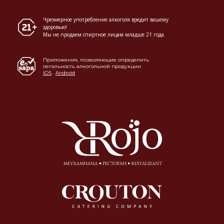
Чрезмерное употребление алкоголя вредит вашему
здоровью!
Мы не продаем спиртное лицам младше 21 года.
Приложения, позволяющие определить
легальность алкогольной продукции
IOS
.
Android