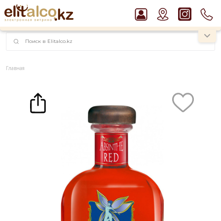
наименований!
instagram.com/rojo.kz
Главная
Каталог
Крепкие напитки
Абсент
Абсент Teichenne Absinthe Jacques Senaux Red 70% (0,7L)
Рекомендуем
Водка Smirnoff Red Vodka 37,5%
Виски Talisker 10 YO Malt 45,8% in Box
Ром Captain Morgan White 37,5%
Джин Gordon`s London Dry Gin 37,5%
Пиво Guinness Draught 4,2% Can