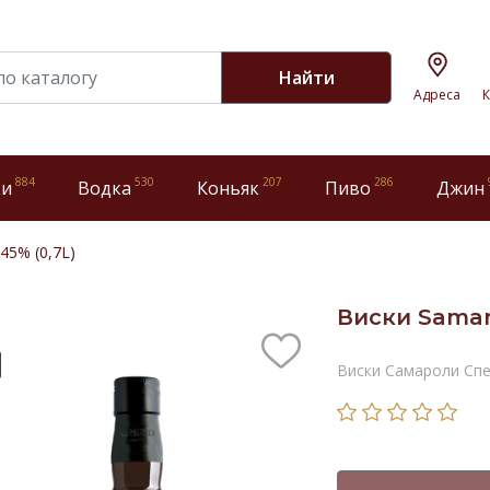
Найти
Адреса
К
884
530
207
286
ки
Водка
Коньяк
Пиво
Джин
45% (0,7L)
Виски Samaro
Виски Самароли Спе