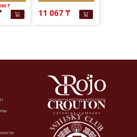
 186
₸
Elite Club: 9 
₸
11 067
₸
10 020
ат
оны
нности