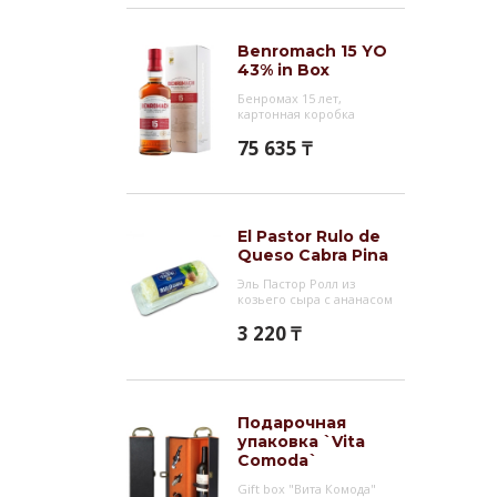
Конст
Гас
Benromach 15 YO
43% in Box
Виски
Бенромах 15 лет,
небол
картонная коробка
сигар
75 635 ₸
Инт
Samar
El Pastor Rulo de
произ
Queso Cabra Pina
компа
Эль Пастор Ролл из
козьего сыра с ананасом
3 220 ₸
Подарочная
упаковка `Vita
Comoda`
Gift box "Вита Комода"