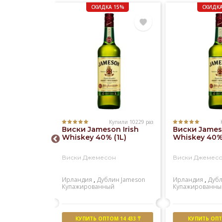
СКИДКА 15%
СКИДКА
Купили 10229 раз
Купили 1181 раз
Виски Jameson Irish
Виски Jameso
 Regal 12
Whiskey 40% (1L)
Whiskey 40% 
)
Виски Джемесон
Виски Джемес
ал 12 лет
Ирландия
,
Дублин
Jameson
Ирландия
,
Дуб
ейсайд
Chivas
Купажированный
Купажированны
й
М 15 055 ₸
КУПИТЬ ОПТОМ 14 433 ₸
КУПИТЬ ОПТО