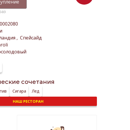
упление
раз
0002080
и
ландия
,
Спейсайд
roli
осолодовый
еские сочетания
тив
Сигара
Лед
НАШ РЕСТОРАН