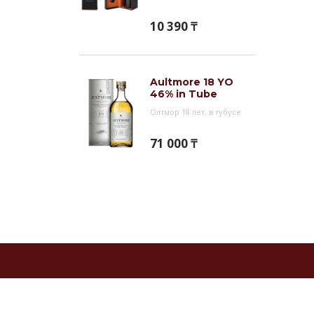
10 390 ₸
Aultmore 18 YO
46% in Tube
Олтмор 18 лет, в тубусе
71 000 ₸