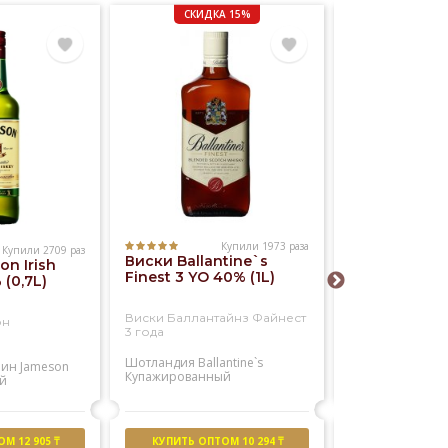
СКИДКА 15%
Купили 1973 раза
Купили 2709 раз
Виски Ballantine`s
n Irish
Виски Willia
Finest 3 YO 40% (1L)
(0,7L)
Lawson`s 40
Виски Баллантайнз Файнест
он
Виски Вильям 
3 года
Шотландия
Ballantine`s
лин
Jameson
Шотландия
Will
Купажированный
й
Купажированны
М 12 905 ₸
КУПИТЬ ОПТОМ 10 294 ₸
КУПИТЬ ОПТО