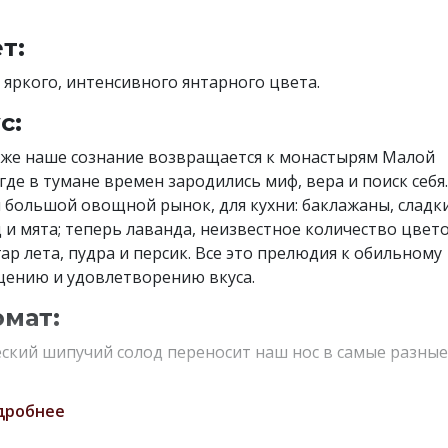
т:
 яркого, интенсивного янтарного цвета.
с:
 же наше сознание возвращается к монастырям Малой
 где в тумане времен зародились миф, вера и поиск себя.
 большой овощной рынок, для кухни: баклажаны, сладк
 и мята; теперь лаванда, неизвестное количество цвет
гар лета, пудра и персик. Все это прелюдия к обильному
ению и удовлетворению вкуса.
мат:
ский шипучий солод переносит наш нос в самые разные
: аромат мавританский, или, скорее византийский... запа
ных стен Отранто, плацдарма из Италии и того, что
дробнее
ось от Западной империи, в ослепительный