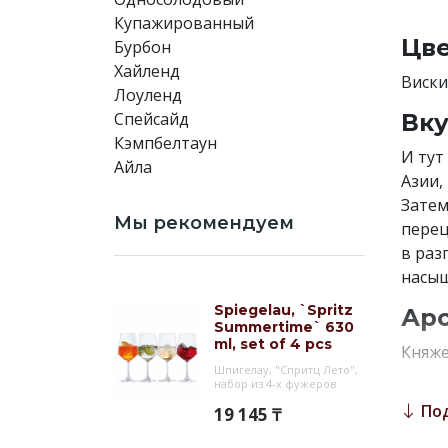
Купажированный
Цве
Бурбон
Хайленд
Виски
Лоуленд
Спейсайд
Вку
Кэмпбелтаун
И тут
Айла
Азии,
Затем
Мы рекомендуем
перец
в раз
насыщ
Spiegelau, `Spritz
Аро
Summertime` 630
ml, set of 4 pcs
Княже
Шпигелау, "Спритц Лето",
места
набор из 4-х фужеров
камен
По
19 145 ₸
остал