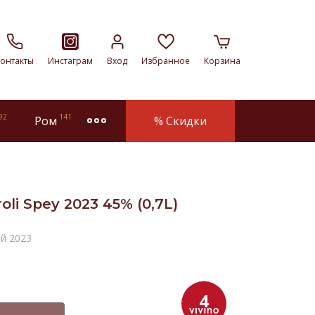
онтакты
Инстаграм
Вход
Избранное
Корзина
92
141
Ром
% Скидки
more
li Spey 2023 45% (0,7L)
й 2023
4