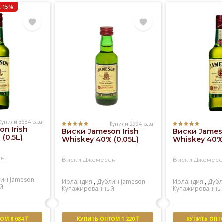
 15%
Купили 3684 раза
Купили 2994 раза
n Irish
Виски Jameson Irish
Виски Jameso
(0,5L)
Whiskey 40% (0,05L)
Whiskey 40% 
он
Виски Джемесон
Виски Джемес
лин
Jameson
Ирландия
,
Дублин
Jameson
Ирландия
,
Дуб
й
Купажированный
Купажированны
М 8 084 ₸
КУПИТЬ ОПТОМ 1 220 ₸
КУПИТЬ ОПТО