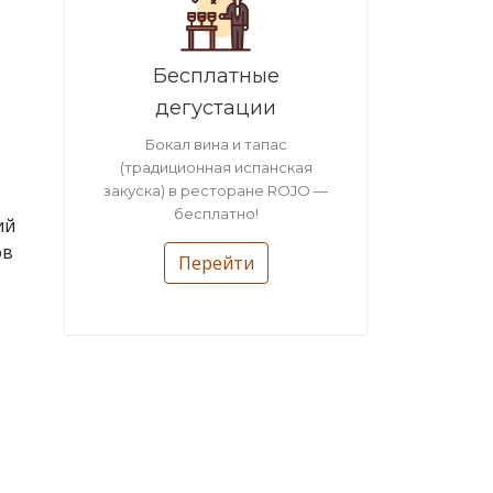
Бесплатные
дегустации
Бокал вина и тапас
(традиционная испанская
закуска) в ресторане ROJO —
бесплатно!
ий
ов
Перейти
х