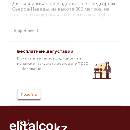
Дистиллировано и выдержано в предгорьях
Сьерра-Невады, на высоте 800 метров. на
высоте и выдерживается в бочках из дуба
Педро Хименес. Ароматный и с дымными
нотками, он переносит нас в ароматы
Подробнее
Хереса, его древесные и фруктовые оттенки.
Бесплатные дегустации
Бокал вина и тапас (традиционная
испанская закуска) в ресторане ROJO
— бесплатно!
Перейти