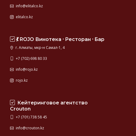
info@elitalco.kz
elitalco.kz
💃 ROJO Винотека ⸱ Ресторан ⸱ Бар
г. Алматы, мкр-н Самал-1, 4
+7 (702) 698 80 33
info@rojo.kz
rojo.kz
Кейтеринговое агентство
Crouton
+7 (701) 738 58 45
info@crouton.kz