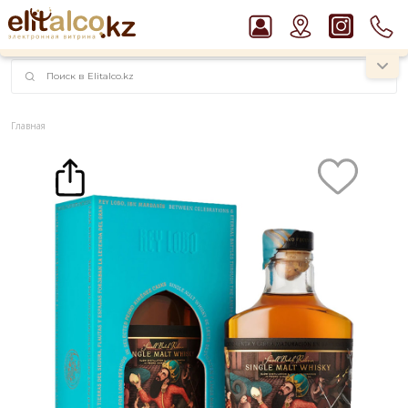
наименований!
instagram.com/rojo.kz
Главная
Каталог
Виски Rey Lobo Single Malt 40% in Box (0,7L)
Рекомендуем
Джин Gordon`s London Dry Gin 37,5%
Пиво Guinness Draught 4,2% Can
Водка Smirnoff Red Vodka 37,5%
Ром Captain Morgan White 37,5%
Виски Talisker 10 YO Malt 45,8% in Box