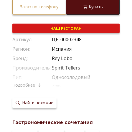
Заказ по телефону
Купить
НАШ РЕСТОРАН
Артикул:
ЦБ-00002348
Регион:
Испания
Бренд:
Rey Lobo
Производитель:
Spirit Tellers
Тип:
Односолодовый
Подробнее
Крепость:
40%
Фильтрация:
Без Холодной Фильтрации
Найти похожие
Выдержка в
Из-Под Хереса Педро Хименес
бочках:
Температура
18-20°С
сервировки:
Гастрономические сочетания
Сайт
производителя: